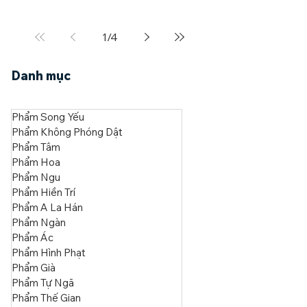
Kệ Pháp Cú nầy, Đức Bổn Sư đã thuyết khi
Ngài ngự tại Jetavana Vihāra (Kỳ Viên Tự),
đề cập đến Trưởng lão Tissa (Đề Xá) và
anh thợ ngọc...
1
/
4
Danh mục
Phẩm Song Yếu
Phẩm Không Phóng Dật
Phẩm Tâm
Phẩm Hoa
Phẩm Ngu
Phẩm Hiền Trí
Phẩm A La Hán