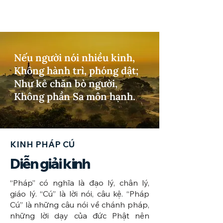
Nếu người nói nhiều kinh,
Không hành trì, phóng dật;
Như kẻ chăn bò người,
Không phần Sa môn hạnh.
KINH PHÁP CÚ
Diễn giải kinh
​“Pháp” có nghĩa là đạo lý, chân lý,
giáo lý. “Cú” là lời nói, câu kệ. “Pháp
Cú” là những câu nói về chánh pháp,
những lời dạy của đức Phật nên