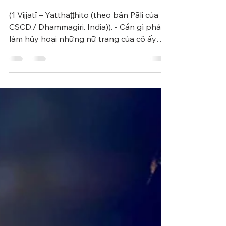
Cú 127 - BA NHÓM TỲ
KHƯU
(1 Vijjatī – Yatthaṭṭhito (theo bản Pāḷi của
CSCD./ Dhammagiri. India)). - Cần gì phải
làm hủy hoại những nữ trang của cô ấy
cho uổng?...