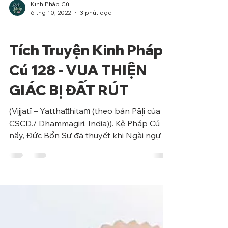
Kinh Pháp Cú
6 thg 10, 2022
3 phút đọc
Phẩm Ác
Tích Truyện Kinh Pháp
Cú 128 - VUA THIỆN
GIÁC BỊ ĐẤT RÚT
(Vijjatī – Yatthaṭṭhitaṃ (theo bản Pāḷi của
CSCD./ Dhammagiri. India)). Kệ Pháp Cú
nầy, Đức Bổn Sư đã thuyết khi Ngài ngự tại
chùa...