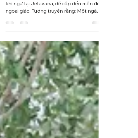
Pháp Cú nầy được Đức Đạo Sư thuyết ra
khi ngự tại Jetavana, đề cập đến môn đồ
ngoại giáo. Tương truyền rằng: Một ngày
kia vài người ngoại...