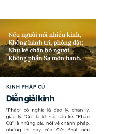
Nếu người nói nhiều kinh,
Không hành trì, phóng dật;
Như kẻ chăn bò người,
Không phần Sa môn hạnh.
KINH PHÁP CÚ
Diễn giải kinh
​“Pháp” có nghĩa là đạo lý, chân lý,
giáo lý. “Cú” là lời nói, câu kệ. “Pháp
Cú” là những câu nói về chánh pháp,
những lời dạy của đức Phật nên