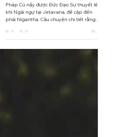
Cú 316,317 - CHUYỆN
NIGANTHA
Pháp Cú nầy được Đức Đạo Sư thuyết lên
khi Ngài ngự tại Jetavana, đề cập đến
phái Nigantha. Câu chuyện chi tiết rằng:
Ngày kia, chư Tỳ...