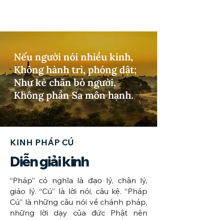
Nếu người nói nhiều kinh,
Không hành trì, phóng dật;
Như kẻ chăn bò người,
Không phần Sa môn hạnh.
KINH PHÁP CÚ
Diễn giải kinh
​“Pháp” có nghĩa là đạo lý, chân lý,
giáo lý. “Cú” là lời nói, câu kệ. “Pháp
Cú” là những câu nói về chánh pháp,
những lời dạy của đức Phật nên