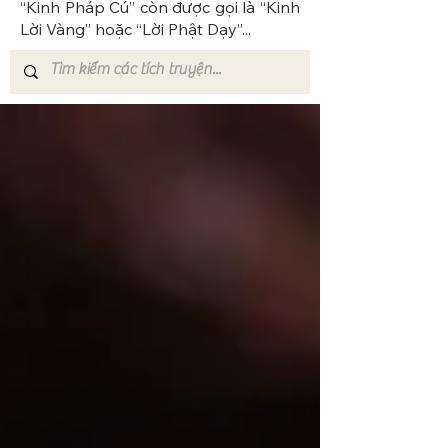
“Kinh Pháp Cú” còn được gọi là “Kinh
Lời Vàng” hoặc “Lời Phật Dạy”...