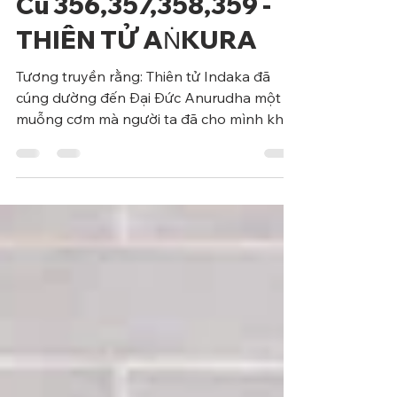
Tích Truyện Kinh Pháp
Cú 356,357,358,359 -
THIÊN TỬ AṄKURA
Tương truyền rằng: Thiên tử Indaka đã
cúng dường đến Đại Đức Anurudha một
muỗng cơm mà người ta đã cho mình khi
Trưởng lão đang trì bình...