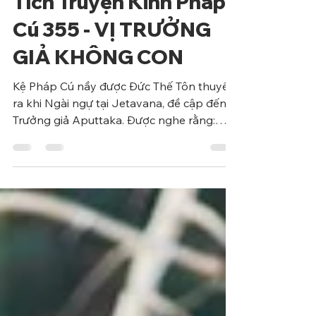
28 thg 11, 2022
4 phút đọc
Phẩm Tham Ái
Tích Truyện Kinh Pháp
Cú 355 - VỊ TRƯỞNG
GIẢ KHÔNG CON
Kệ Pháp Cú nầy được Đức Thế Tôn thuyết
ra khi Ngài ngự tại Jetavana, đề cập đến vị
Trưởng giả Aputtaka. Được nghe rằng:
Một hôm, Đức vua...