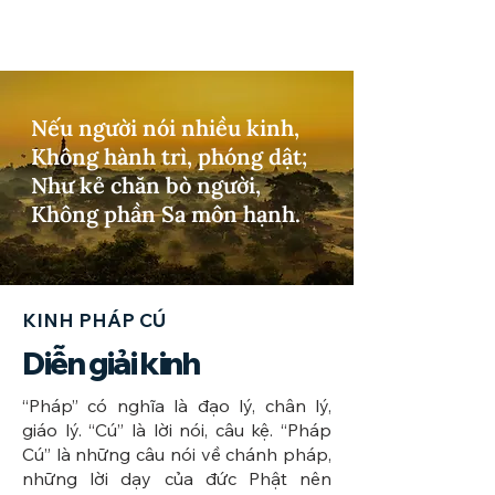
Nếu người nói nhiều kinh,
Không hành trì, phóng dật;
Như kẻ chăn bò người,
Không phần Sa môn hạnh.
KINH PHÁP CÚ
Diễn giải kinh
​“Pháp” có nghĩa là đạo lý, chân lý,
giáo lý. “Cú” là lời nói, câu kệ. “Pháp
Cú” là những câu nói về chánh pháp,
những lời dạy của đức Phật nên