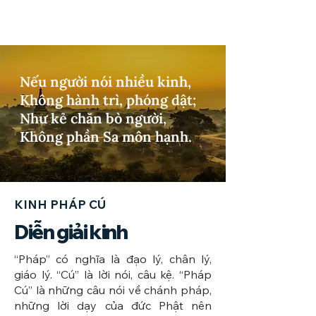
Nếu người nói nhiều kinh,
Không hành trì, phóng dật;
Như kẻ chăn bò người,
Không phần Sa môn hạnh.
KINH PHÁP CÚ
Diễn giải kinh
​“Pháp” có nghĩa là đạo lý, chân lý,
giáo lý. “Cú” là lời nói, câu kệ. “Pháp
Cú” là những câu nói về chánh pháp,
những lời dạy của đức Phật nên