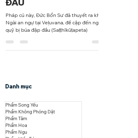
Cú 72 - NGẠ QUỶ ĐẬP
ĐẦU
Pháp cú này, Đức Bổn Sư đã thuyết ra khi
Ngài an ngự tại Veḷuvana, đề cập đến ngạ
quỷ bị búa đập đầu (Saṭṭhīkūṭapeta)
Danh mục
Phẩm Song Yếu
Phẩm Không Phóng Dật
Phẩm Tâm