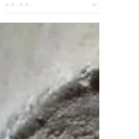
Đức Thế Tôn ngự tại Jetavana, Ngài đề
cập đến vị Bà la môn có nhiều đức tin,
thuyết lên kệ ngôn nầy. Tương truyền
rằng: Vị Bà la môn ấy...