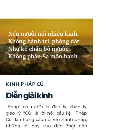
Nếu người nói nhiều kinh,
Không hành trì, phóng dật;
Như kẻ chăn bò người,
Không phần Sa môn hạnh.
KINH PHÁP CÚ
Diễn giải kinh
​“Pháp” có nghĩa là đạo lý, chân lý,
giáo lý. “Cú” là lời nói, câu kệ. “Pháp
Cú” là những câu nói về chánh pháp,
những lời dạy của đức Phật nên