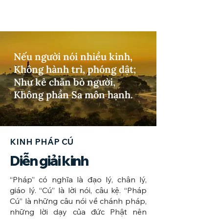
Nếu người nói nhiều kinh,
Không hành trì, phóng dật;
Như kẻ chăn bò người,
Không phần Sa môn hạnh.
KINH PHÁP CÚ
Diễn giải kinh
​“Pháp” có nghĩa là đạo lý, chân lý,
giáo lý. “Cú” là lời nói, câu kệ. “Pháp
Cú” là những câu nói về chánh pháp,
những lời dạy của đức Phật nên