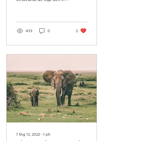
hỏi của Bà la môn
Devahita. Tương truyền
rằng: Có lần Đức Thế
Tôn...
433
0
2
7 thg 12, 2022
∙
1
ph