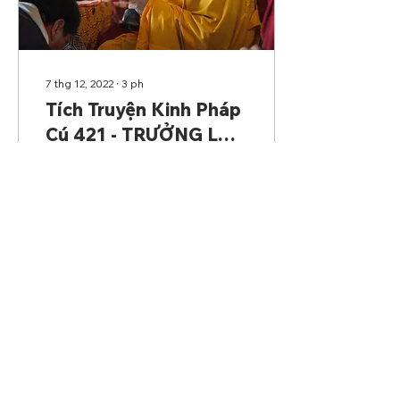
7 thg 12, 2022
∙
3
ph
Tích Truyện Kinh Pháp
Cú 421 - TRƯỞNG LÃO
NI DHAMMADINNĀ
Đức Thế Tôn trú tại
Veḷuvana, đề cập đến
Trưởng lão ni
Dhammadinnā, Ngài
thuyết lên Pháp thoại nầy.
Tương truyền rằng: Một
ngày nọ, nàng...
284
0
Tải thêm