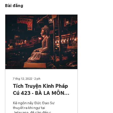
Bài đăng
7 thg 12, 2022
∙
2
ph
Tích Truyện Kinh Pháp
Cú 423 - BÀ LA MÔN
DEVAHITA
Kệ ngôn nầy Đức Đạo Sư
thuyết ra khi ngự tại
Jetavana, đề cập đến câu