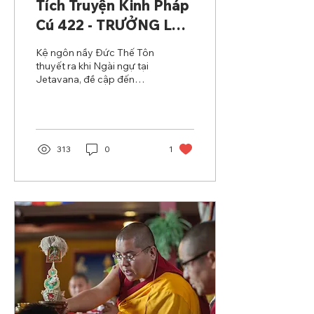
Tích Truyện Kinh Pháp
Cú 422 - TRƯỞNG LÃO
ANGULIMĀLA
Kệ ngôn nầy Đức Thế Tôn
thuyết ra khi Ngài ngự tại
Jetavana, đề cập đến
Trưởng lão Angulimāla.
Chuyện nầy được giảng
rộng trong kệ ngôn...
313
0
1