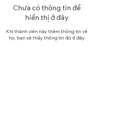
Chưa có thông tin để
hiển thị ở đây
Khi thành viên này thêm thông tin về
họ, bạn sẽ thấy thông tin đó ở đây.
“Kinh Pháp Cú” là một trong
15 quyển kinh thuộc Tiểu Bộ
Kinh trong Kinh Tạng Pali.
Đây là một quyển kinh Phật
giáo rất phổ thông và đã
được dịch ra nhiều thứ tiếng
quan trọng trên thế giới.
Đăng ký nhận các tích
truyện
Điền email của bạn: