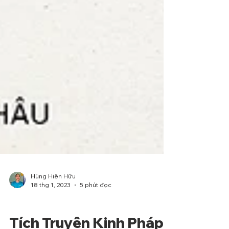
Hùng Hiện Hữu
18 thg 1, 2023
5 phút đọc