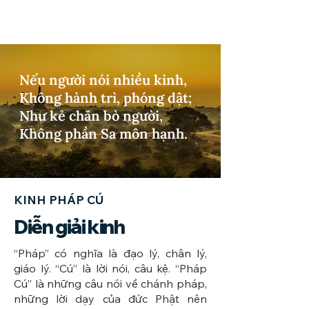
Nếu người nói nhiều kinh,
Không hành trì, phóng dật;
Như kẻ chăn bò người,
Không phần Sa môn hạnh.
KINH PHÁP CÚ
Diễn giải kinh
​“Pháp” có nghĩa là đạo lý, chân lý,
giáo lý. “Cú” là lời nói, câu kệ. “Pháp
Cú” là những câu nói về chánh pháp,
những lời dạy của đức Phật nên