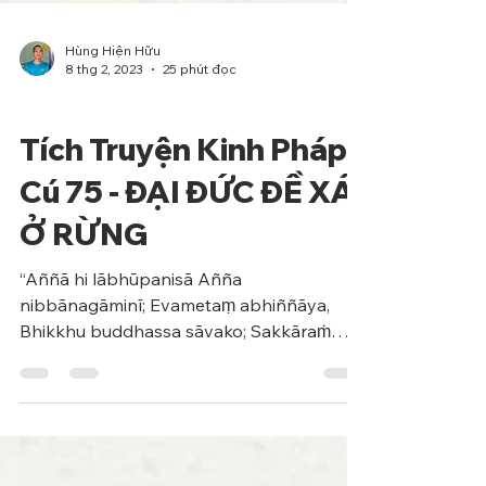
Hùng Hiện Hữu
8 thg 2, 2023
25 phút đọc
Phẩm Ngu
Tích Truyện Kinh Pháp
Cú 75 - ĐẠI ĐỨC ĐỀ XÁ
Ở RỪNG
​“Aññā hi lābhūpanisā Añña
nibbānagāminī; Evametaṃ abhiññāya,
Bhikkhu buddhassa sāvako; Sakkāraṁ
nābhinandeyya, Vivekam anubrūhayeti”....