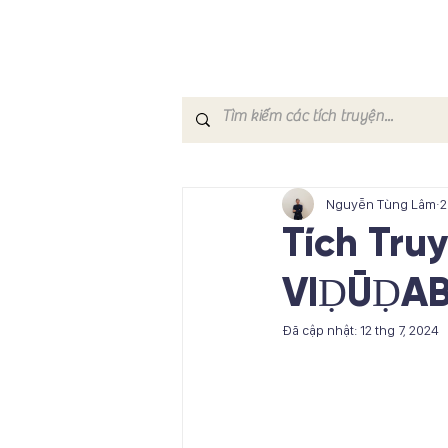
Nguyễn Tùng Lâm
2
Tích Tru
VIḌŪḌAB
Đã cập nhật:
12 thg 7, 2024