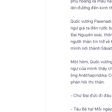
phụ hoàng và mẫu hậu
lên đường đến kinh t
Quốc vương Pasenadi 
ngự giá ra đến rước b
Đại Nguyên soái, thốn
người thân tín trở về
mình nơi thành Sāvat
Một hôm, Quốc vương 
ngự của mình thấy ch
ông Anāthapiṇḍika, C
phán hỏi thị thần:
- Chư Đại đức đi đâu
- Tâu Bệ hạ! Mỗi ngà