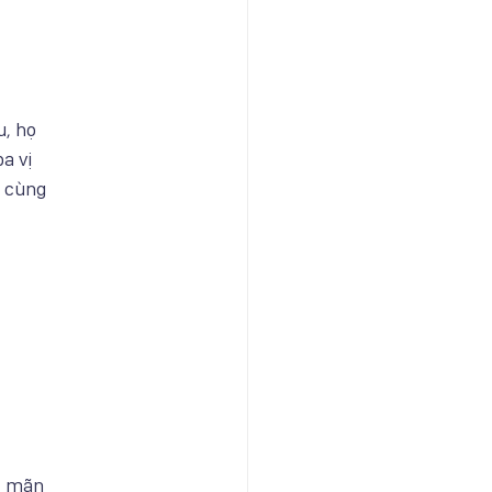
u, họ
a vị
g cùng
ài mãn