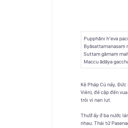
Pupphāni h’eva pac
Byāsattamanasaṃ n
Suttaṃ gāmaṃ maho
Maccu ādāya gaccha
Kệ Pháp Cú nầy, Đức 
Viên), đề cập đến vua
trôi vì nạn lụt.
Thưở ấy ở ba nước lán
nhau: Thái tử Pasenad