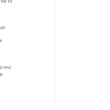
hái tử
hức
ới
hủ như
ng