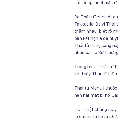
con dòng Licchavī xứ 
Ba Thái tử cùng đi du
Takkasilā. Ba vị Thái
thăm nhau, biết rõ m
bèn kết nghĩa đệ huy
Thái tử đồng song nầ
nhau bái tạ Sư trưởng 
Trong ba vị, Thái tử 
khi thấy Thái tử biểu
Thái tử Mahāli thuộc 
nên hai mắt bị nổ. Cá
- Ôi! Thật chẳng may
lẽ chúng ta bỏ ra rơ