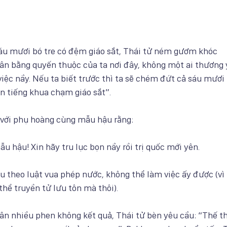
sáu mươi bó tre có đệm giáo sắt, Thái tử ném gươm khóc
hân bằng quyến thuộc của ta nơi đây, không một ai thương 
 việc nầy. Nếu ta biết trước thì ta sẽ chém đứt cả sáu mươi 
n tiếng khua chạm giáo sắt”.
a với phụ hoàng cùng mẫu hậu rằng:
u hậu! Xin hãy tru lục bọn nầy rồi trị quốc mới yên.
u theo luật vua phép nước, không thể làm việc ấy được (vì
thể truyền tử lưu tôn mà thôi).
hân nhiều phen không kết quả, Thái tử bèn yêu cầu: “Thế th