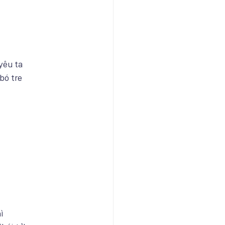
yêu ta
bó tre
ì