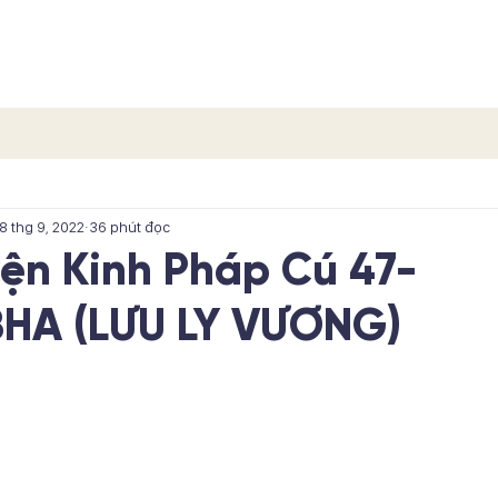
TRANG CHỦ
CÁC PHẨM
CÁC TÍCH TRUYỆN
LIÊN H
8 thg 9, 2022
36 phút đọc
yện Kinh Pháp Cú 47-
HA (LƯU LY VƯƠNG)