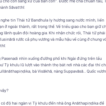
 cho con sang xứ của bạn con”. Được mẹ cha chuẩn tấu, T
hành Sāvatthī.
nghe tin Thái tử Bandhula ly hương sang nước mình, liền
ạn ở ngoài thành, rất trọng thể. Về triều giao cho bạn giữ c
g lãnh quân đội hoàng gia. Khi nhận chức rồi, Thái tử phái
 Kusinārā rước cả phụ vương và mẫu hậu về cùng ở chung v
thī.
Pasenadi nhìn xuống đường phố khi Ngài đứng trên lầu
ư Tỳ khưu lũ lượt vào thành thọ bát nơi nhà các đại thí c
ullānāthapiṇḍika, bà Visākhā, nàng Suppavāsā… Quốc vươ
 vậy?
y có độ hai ngàn vị Tỳ khưu đến nhà ông Anāthapiṇḍika để