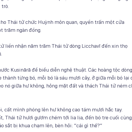
trò.
cho Thái tử chức Huỳnh môn quan, quyền trấn một cửa
ột trăm ngàn đồng.
tử liền nhận năm trăm Thái tử dòng Licchavī đến xin thọ
.
nước Kusinārā để biểu diễn nghệ thuật. Các hoàng tộc dòn
e thành từng bó, mỗi bó là sáu mươi cây, ở giữa mỗi bó lại
reo nó giữa hư không, hỏng mặt đất và thách Thái tử ném 
ồi, cất mình phóng lên hư không cao tám mươi hắc tay.
, Thái tử hươi gươm chém tới lia lịa, đến bó tre cuối cùng
o sắt bị khua chạm lên, bèn hỏi: “cái gì thế?”