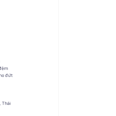
g
 đệm
cho đứt
, Thái