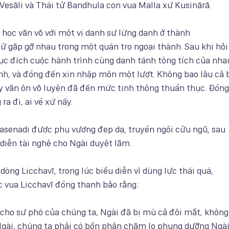
Vesāli và Thái tử Bandhula con vua Malla xứ Kusinārā.
 học văn võ với một vị danh sư lừng danh ở thành
 tử gặp gỡ nhau trong một quán trọ ngoại thành. Sau khi hỏi
ục đích cuộc hành trình cùng danh tánh tông tích của nha
nh, và đồng đến xin nhập môn một lượt. Không bao lâu cả b
y văn ôn võ luyện đã đến mức tinh thông thuần thục. Đồn
ra đi, ai về xứ nấy.
Pasenadi được phụ vương đẹp dạ, truyền ngôi cửu ngũ, sau
 diễn tài nghệ cho Ngài duyệt lãm.
dòng Licchavī, trong lúc biểu diễn vì dùng lực thái quá,
c vua Licchavī đồng thanh bảo rằng:
 cho sư phó của chúng ta, Ngài đã bị mù cả đôi mắt, không
i Ngài, chúng ta phải có bổn phận chăm lo phụng dưỡng Ng