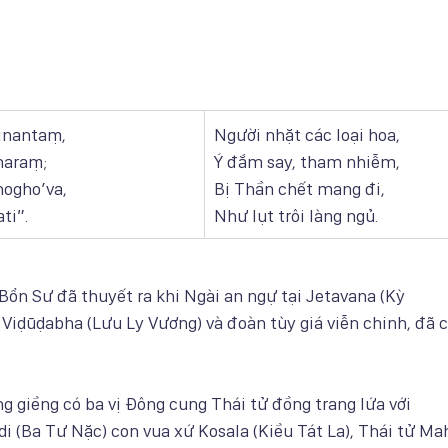
inantaṃ, 
Người nhặt các loại hoa,
araṃ; 
Ý đắm say, tham nhiễm,
gho’va, 
Bị Thần chết mang đi,
ti”.
Như lụt trôi làng ngủ.
Bổn Sư đã thuyết ra khi Ngài an ngự tại Jetavana (Kỳ
 Viḍūḍabha (Lưu Ly Vương) và đoàn tùy giá viễn chinh, đã 
g giềng có ba vị Đông cung Thái tử đồng trang lứa với
i (Ba Tư Nặc) con vua xứ Kosala (Kiều Tát La), Thái tử Ma