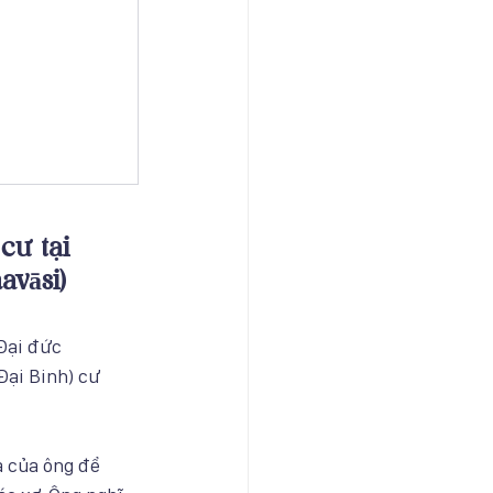
cư tại 
avāsi)
Đại đức 
Đại Binh) cư 
à của ông để 