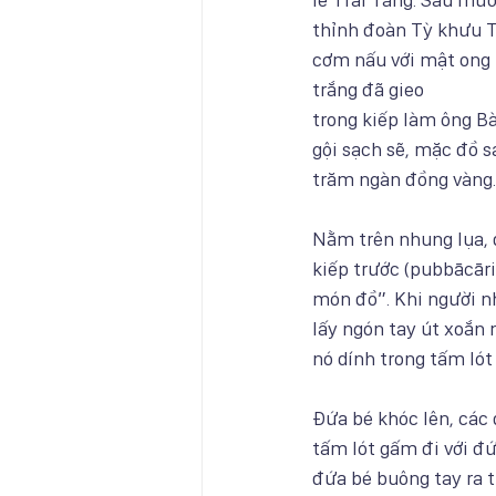
thỉnh đoàn Tỳ khưu T
cơm nấu với mật ong 
trắng đã gieo 
trong kiếp làm ông B
gội sạch sẽ, mặc đồ sa
trăm ngàn đồng vàng.
Nằm trên nhung lụa, đ
kiếp trước (pubbācār
món đồ”. Khi người n
lấy ngón tay út xoắn 
nó dính trong tấm lót 
Đứa bé khóc lên, các
tấm lót gấm đi với đứ
đứa bé buông tay ra 