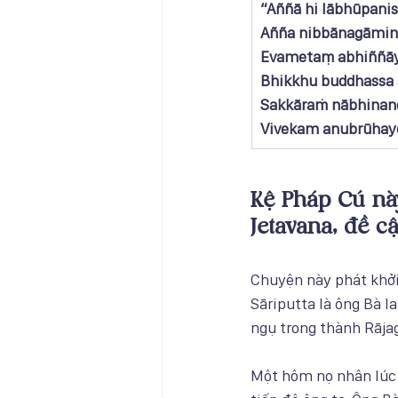
​“Aññā hi lābhūpani
Añña nibbānagāmin
Evametaṃ abhiññāy
Bhikkhu buddhassa 
Sakkāraṁ nābhinand
Vivekam anubrūhaye
Kệ Pháp Cú này
Jetavana, đề cậ
Chuyện này phát khởi
Sāriputta là ông Bà l
ngụ trong thành Rāja
Một hôm nọ nhân lúc đ