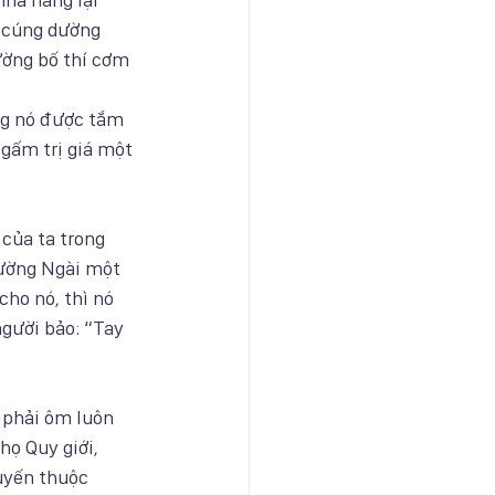
 cúng dường 
ờng bố thí cơm 
ng nó được tắm 
 gấm trị giá một 
của ta trong 
dường Ngài một 
ho nó, thì nó 
người bảo: “Tay 
 phải ôm luôn 
ọ Quy giới, 
uyến thuộc 