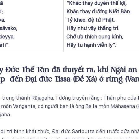
sā
​“Khác thay duyên thế lợi,
ī;
Khác thay đường Niết Bàn.
a,
Tỷ kheo, đệ tử Phật,
sāvako; 
Hãy như vậy thắng tri. 
eyya, 
Chớ ưa thích cung kính,
ti”. 
Hãy tu hạnh viễn ly”.
 Đức Thế Tôn đã thuyết ra, khi Ngài an 
p  đến Đại đức Tissa (Đề Xá) ở rừng (Van
 trong thành Rājagaha. Tương truyền rằng : Thân phụ của 
a môn Vaṅganta, có người bạn là ông Bà la môn Māhasena (
gaha.
i trì bình khất thực, Đại đức Sāriputta đến trước cửa nh