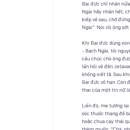
Đại đức chỉ nhận nửa 
Ngài hãy nhận hết, ch
kiếp về sau, chớ đừng
Ngài”. Nói rồi ông sớt
Khi Đại đức dùng xon
- Bạch Ngài, tôi ngu
cầu chúc cho ông được
lần hồi về đến Jetava
không xiết tả. Sau kh
Đại đức vô hạn. Còn đ
thai của một tín nữ l
Liền đó, mẹ tương lai
sóc thuốc thang để b
hoặc chua cay thái qu
thèm muốn: “Chà, phả