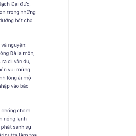
Bạch Đại đức, 
con trong những 
 dường hết cho 
 và nguyện: 
ông Bà la môn, 
ra đi vân du, 
 môn vui mừng 
nh lòng ái mộ 
nhập vào bào 
ời chồng chăm 
n nóng lạnh 
 phát sanh sự 
riputta làm tọa 