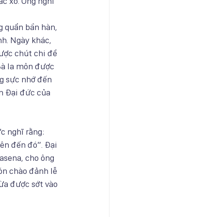
ác xơ. Ông nghĩ 
g quẩn bần hàn, 
nh. Ngày khác, 
ược chút chi để 
Bà la môn được 
g sực nhớ đến 
n Đại đức của 
c nghĩ rằng: 
ên đến đó”. Đại 
asena, cho ông 
ón chào đảnh lễ 
ừa được sớt vào 