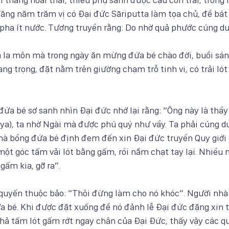
ăng năm trăm vị có Đại đức Sāriputta làm tọa chủ, để bát
pha ít nước. Tương truyền rằng: Do nhờ quả phước cúng dư
à la môn mà trong ngày ăn mừng đứa bé chào đời, buổi sá
ng trọng, đặt nằm trên giường chạm trỗ tinh vi, có trải lót
ứa bé sơ sanh nhìn Đại đức nhớ lại rằng: “Ông này là thầy 
iya), ta nhờ Ngài mà được phú quý như vầy. Ta phải cúng 
hà bồng đứa bé định đem đến xin Đại đức truyền Quy giới c
một góc tấm vải lót bằng gấm, rồi nắm chạt tay lại. Nhiều 
gấm kia, gỡ ra”. 
 quyến thuộc bảo: “Thôi đừng làm cho nó khóc”. Người nhà
a bé. Khi được đặt xuống để nó đảnh lễ Đại đức đặng xin th
thả tấm lót gấm rớt ngay chân của Đại Đức, thấy vậy các q