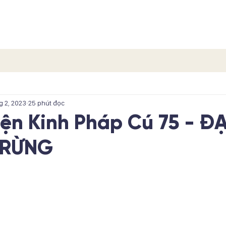
TRANG CHỦ
CÁC PHẨM
CÁC TÍCH TRUYỆN
LIÊN H
g 2, 2023
25 phút đọc
yện Kinh Pháp Cú 75 - Đ
 RỪNG