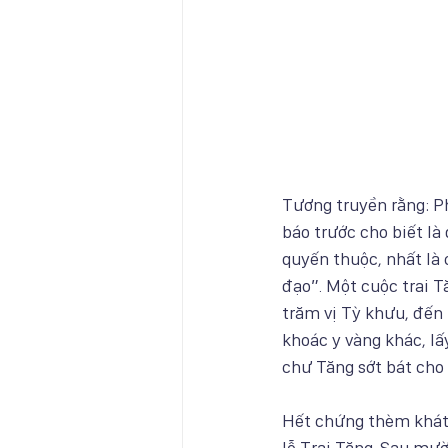
Tương truyền rằng: P
báo trước cho biết là
quyến thuộc, nhất là
đạo”. Một cuộc trai 
trăm vị Tỳ khưu, đến 
khoác y vàng khác, lấ
chư Tăng sớt bát cho
Hết chứng thèm khát, 
lễ Trai Tăng. Sau mườ