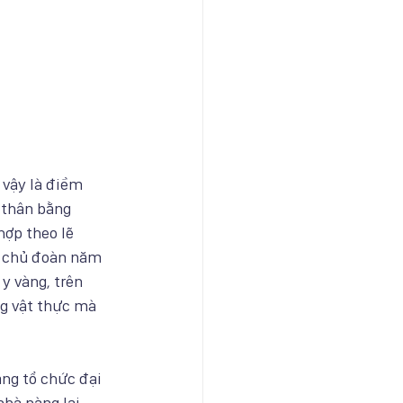
vậy là điềm 
 thân bằng 
ợp theo lẽ 
a chủ đoàn năm 
y vàng, trên 
ng vật thực mà 
ảng tổ chức đại 
nhà nàng lại 