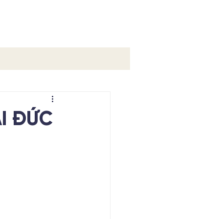
Ệ
ẠI ĐỨC