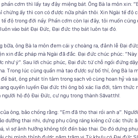
phần cơm thì lấy tay đậy miệng bát. Ông Bà la môn xin: “
ỉ chừng ấy thì con có được nửa phần thôi. Xin Ngài tế độ 
 tế độ trong đời nầy. Phần cơm còn lại đây, tôi muốn cúng
 luôn vào bát Đại Đức, Đại đức thọ bát luôn tại đó. 
g bữa, ông Bà la môn đem cái y choàng ra, đảnh lễ Đại đức
yện xin đắc pháp mà Ngài đã đắc. Đại đức chúc phúc: “Này 
 như ý”. Sau lời chúc phúc, Đại đức từ chỗ ngồi đứng dậy, 
na. Trong lúc cùng quẩn mà tạo được sự bố thí, ông Bà la
i để bát, ông phát tín tâm trong sạch vô cùng hoan hỷ và sa
ang quyến luyến Đại đức thì ông bỏ xác lìa đời, tâm thức 
à người hộ độ Đại Đức, cư ngụ trong thành Sāvatthī.
 của ông, bảo chồng rằng: “Em đã thọ thai rồi anh ạ”. Ngư
ảo dưỡng thai nhi, dựng phụ cũng ráng kiêng cử các thức ă
á, vì sợ ảnh hưởng không tốt đến bào thai. Do đó dựng phụ
i chi mình thỉnh được năm trăm vị Tỳ khưu có Đại đức Sā