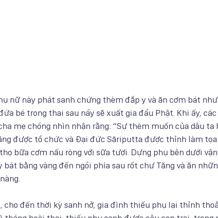
hụ nữ này phát sanh chứng thèm đắp y và ăn cơm bát như 
 đứa bé trong thai sau nầy sẽ xuất gia đầu Phật. Khi ấy, các
 cha mẹ chồng nhìn nhận rằng: “Sự thèm muốn của dâu ta h
Tăng được tổ chức và Đại đức Sāriputta được thỉnh làm tọ
thọ bữa cơm nấu ròng với sữa tươi. Dựng phụ bên dưới vận 
y bát bằng vàng đến ngồi phía sau rốt chư Tăng và ăn nhữ
 nàng.
cho đến thời kỳ sanh nở, gia đình thiếu phụ lại thỉnh tho
i tháng hoài thai, thiếu phụ sanh được cậu con trai, trong 