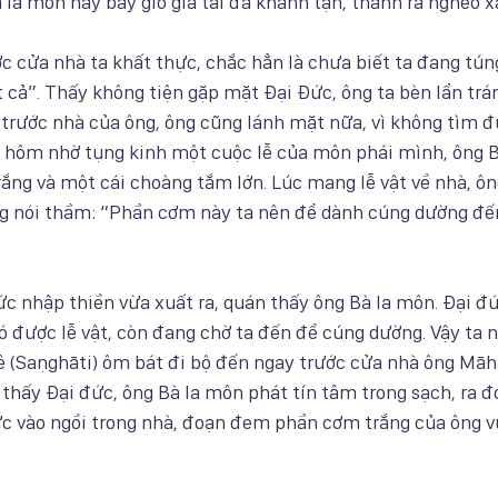
à la môn này bây giờ gia tài đã khánh tận, thành ra nghèo x
ước cửa nhà ta khất thực, chắc hẳn là chưa biết ta đang tún
t cả”. Thấy không tiện gặp mặt Đại Đức, ông ta bèn lẩn trá
 trước nhà của ông, ông cũng lánh mặt nữa, vì không tìm đ
 hôm nhờ tụng kinh một cuộc lễ của môn phái mình, ông 
ắng và một cái choàng tắm lớn. Lúc mang lễ vật về nhà, ôn
ng nói thầm: “Phần cơm này ta nên để dành cúng dường đế
ức nhập thiền vừa xuất ra, quán thấy ông Bà la môn. Đại đứ
 được lễ vật, còn đang chờ ta đến để cúng dường. Vậy ta n
ê (Saṇghāti) ôm bát đi bộ đến ngay trước cửa nhà ông Māh
thấy Đại đức, ông Bà la môn phát tín tâm trong sạch, ra đ
ức vào ngồi trong nhà, đoạn đem phần cơm trắng của ông v