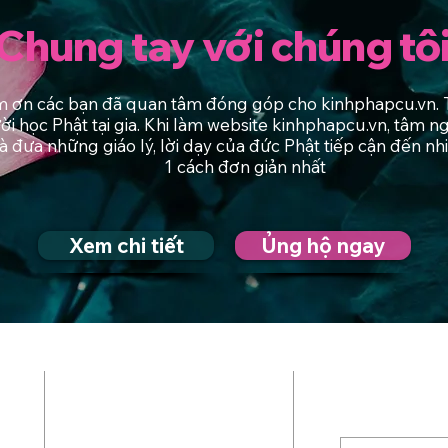
Chung tay với chúng tô
 ơn các bạn đã quan tâm đóng góp cho kinhphapcu.vn. T
ời học Phật tại gia. Khi làm website kinhphapcu.vn, tâm 
 là đưa những giáo lý, lời dạy của đức Phật tiếp cận đến n
1 cách đơn giản nhất
Xem chi tiết
Ủng hộ ngay
Đăng ký 
TRANG CHỦ
Điền email củ
CÁC PHẨM