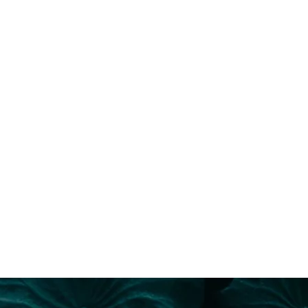
U
cập