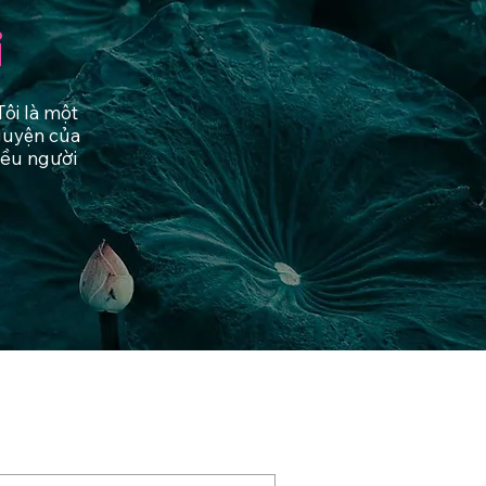
i
ôi là một
nguyện của
hiều người
nhận các tích truyện
a bạn: