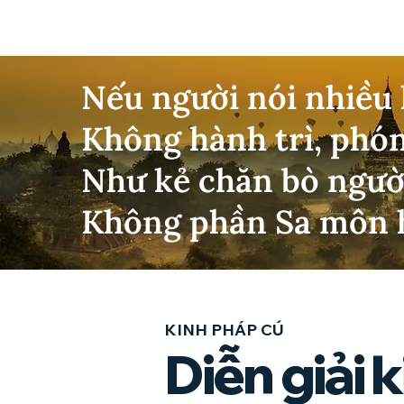
Nếu người nói nhiều 
Không hành trì, phón
Như kẻ chăn bò ngườ
Không phần Sa môn 
KINH PHÁP CÚ
Diễn giải 