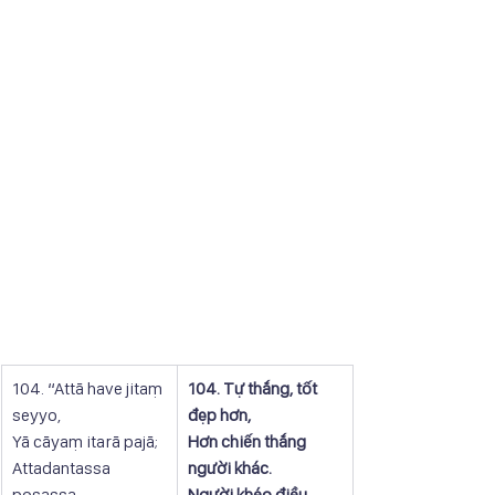
104. “Attā have jitaṃ 
104. Tự thắng, tốt 
seyyo,
đẹp hơn,
Yā cāyaṃ itarā pajā;
Hơn chiến thắng 
Attadantassa 
người khác.
posassa,
Người khéo điều 