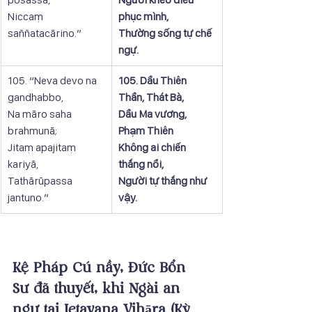
Niccaṃ 
phục mình,
saññatacārino.”
Thường sống tự chế 
ngự.
105. “Neva devo na 
​105. Dầu Thiên 
gandhabbo,
Thần, Thát Bà,
Na māro saha 
Dầu Ma vương, 
brahmunā;
Phạm Thiên
Jitaṃ apajitaṃ 
Không ai chiến 
kariyā,
thắng nổi,
Tathārūpassa 
Người tự thắng như 
jantuno.”
vậy.
Kệ Pháp Cú nầy, Đức Bổn 
Sư đã thuyết, khi Ngài an 
ngự tại Jetavana Vihāra (Kỳ 