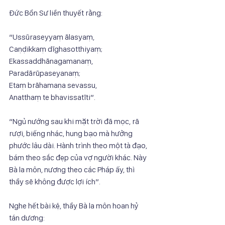
Đức Bổn Sư liền thuyết rằng:
“Ussūraseyyaṃ ālasyaṃ,
Caṇḍikkaṃ dīghasotthiyaṃ;
Ekassaddhānagamanaṃ,
Paradārūpaseyanaṃ;
Etaṃ brāhamaṇa sevassu,
Anatthaṃ te bhavissatīti”.
“Ngủ nướng sau khi mặt trời đã mọc, rã 
rượi, biếng nhác, hung bạo mà hưởng
phước lâu dài. Hành trình theo một tà đạo, 
bám theo sắc đẹp của vợ người khác. Này
Bà la môn, nương theo các Pháp ấy, thì 
thầy sẽ không được lợi ích”.
Nghe hết bài kệ, thầy Bà la môn hoan hỷ 
tán dương: