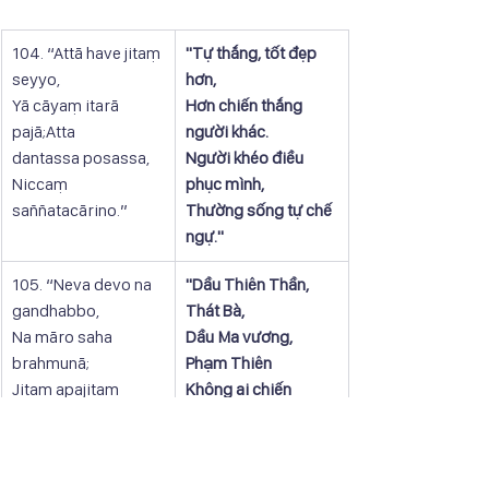
104. “Attā have jitaṃ 
"Tự thắng, tốt đẹp 
seyyo,
hơn,
Yā cāyaṃ itarā 
Hơn chiến thắng 
pajā;Atta
người khác.
dantassa posassa,
Người khéo điều 
Niccaṃ 
phục mình,
saññatacārino.”
Thường sống tự chế 
ngự."
105. “Neva devo na 
​"Dầu Thiên Thần, 
gandhabbo,
Thát Bà,
Na māro saha 
Dầu Ma vương, 
brahmunā;
Phạm Thiên
Jitaṃ apajitaṃ 
Không ai chiến 
kariyā,
thắng nổi,
Tathārūpassa 
Người tự thắng như 
jantuno.”
vậy."