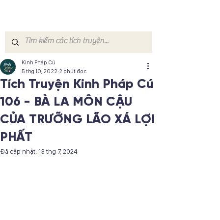
Kinh Pháp Cú
5 thg 10, 2022
2 phút đọc
Tích Truyện Kinh Pháp Cú
106 - BÀ LA MÔN CẬU
CỦA TRƯỠNG LÃO XÁ LỢI
PHẤT
Đã cập nhật:
13 thg 7, 2024