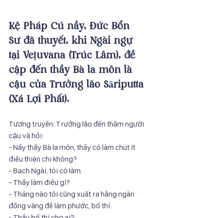
Kệ Pháp Cú nầy, Đức Bổn 
Sư đã thuyết, khi Ngài ngự 
tại Veḷuvana (Trúc Lâm), đề 
cập đến thầy Bà la môn là 
cậu của Trưởng lão Sāriputta 
(Xá Lợi Phất).
Tương truyền: Trưởng lão đến thăm người 
cậu và hỏi:
- Nầy thầy Bà la môn, thầy có làm chút ít 
điều thiện chi không?
- Bạch Ngài, tôi có làm.
- Thầy làm điều gì?
- Tháng nào tôi cũng xuất ra hằng ngàn 
đồng vàng để làm phước, bố thí.
- Thầy bố thí cho ai?