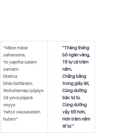
“Māse māse 
"Tháng tháng 
sahassena,
bỏ ngàn vàng,
Yo yajetha sataṃ 
Tế tự cả trăm 
samaṃ;
năm, 
Ekañca 
Chẳng bằng 
bhāvitattānaṃ,
trong giây lát,
Muhuttamapi pūjaye;
Cúng dường 
Sā yeva pūjanā 
bậc tự tu.
seyyo
Cùng dường 
Yañce vassasataṃ 
vậy tốt hơn,
hutaṃ”.
Hơn trăm năm 
tế tự."