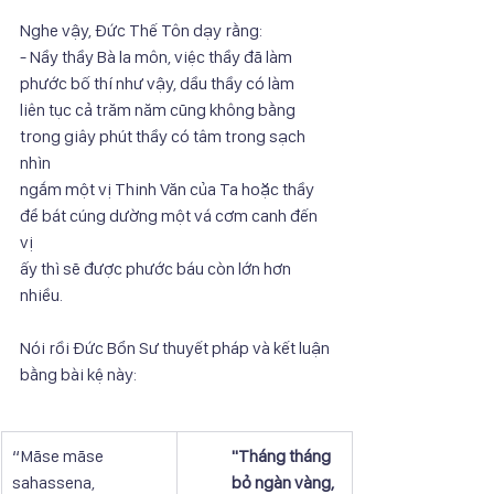
Nghe vậy, Đức Thế Tôn dạy rằng:
- Nầy thầy Bà la môn, việc thầy đã làm 
phước bố thí như vậy, dầu thầy có làm
liên tục cả trăm năm cũng không bằng 
trong giây phút thầy có tâm trong sạch 
nhìn
ngắm một vị Thinh Văn của Ta hoặc thầy 
để bát cúng dường một vá cơm canh đến 
vị
ấy thì sẽ được phước báu còn lớn hơn 
nhiều.
Nói rồi Đức Bổn Sư thuyết pháp và kết luận 
bằng bài kệ này:
“Māse māse 
"Tháng tháng 
sahassena,
bỏ ngàn vàng,