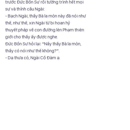
trước Đức Bổn Sư rồi tường trình hết mọi
sự và thỉnh cầu Ngài:
- Bạch Ngài, thầy Bà la môn này đã nói như 
thế, như thế, xin Ngài từ bi hoan hỷ
thuyết pháp về con đường lên Phạm thiên 
giới cho thầy ấy được nghe.
Đức Bổn Sư hỏi lại: “Nầy thầy Bà la môn, 
thầy có nói như thế không?”.
- Dạ thưa có, Ngài Cồ Đàm ạ.