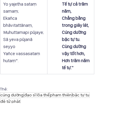
Yo yajetha sataṃ 
Tế tự cả trăm 
samaṃ;
năm, 
Ekañca 
Chẳng bằng 
bhāvitattānaṃ,
trong giây lát,
Muhuttamapi pūjaye;
Cúng dường 
Sā yeva pūjanā 
bậc tự tu.
seyyo
Cùng dường 
Yañce vassasataṃ 
vậy tốt hơn,
hutaṃ”.
Hơn trăm năm 
tế tự."
Thẻ:
cúng dường
đạo sĩ lõa thể
phạm thiên
bậc tự tu
đệ tử phật
Phẩm Ngàn