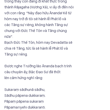
trông thấy con đang đi khất thực trong 
thành Rājagaha (Vương Xá), vị ấy đi đến nói
với con rằng: “Này đạo hữu Ānanda! Kể từ 
hôm nay trở đi tôi sẽ hành lễ Phát lồ và
các Tăng sự riêng, không hành Tăng sự 
chung với Đức Thế Tôn và Tăng chúng 
nữa”.
Bạch Đức Thế Tôn, hôm nay Devadatta sẽ 
chia rẽ Tăng, tức là sẽ hành lễ Phát lồ và
Tăng sự riêng.
Được nghe Trưởng lão Ānanda bạch trình 
câu chuyện ấy, Bậc Đạo Sư đã thốt
lên cảm hứng nghĩ rằng:
Sukaraṃ sādhunā sādhu,
Sādhu pāpena dukkaraṃ;
Pāpaṃ pāpena sukaraṃ
Pāpamariyehi dukkaranti.