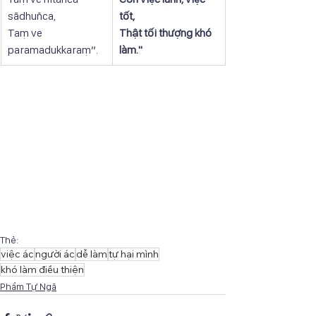
sādhuñca,
tốt,
Taṃ ve 
Thật tối thượng khó 
paramadukkaraṃ”.
làm."
Thẻ:
việc ác
người ác
dễ làm
tự hại mình
khó làm điều thiện
Phẩm Tự Ngã