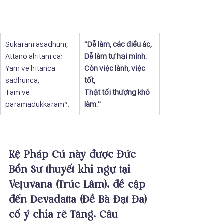
Sukarāni asādhūni,
"Dễ làm, các điều ác,
Attano ahitāni ca;
Dễ làm tự hại mình.
Yaṃ ve hitañca 
Còn việc lành, việc 
sādhuñca,
tốt,
Taṃ ve 
Thật tối thượng khó 
paramadukkaraṃ”.
làm."
Kệ Pháp Cú này được Đức 
Bổn Sư thuyết khi ngự tại 
Veḷuvana (Trúc Lâm), đề cập 
đến Devadatta (Đề Bà Đạt Đa) 
cố ý chia rẽ Tăng. Câu 