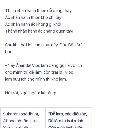
Thiện nhân hành thiện dễ dàng thay!
Ác nhân hành thiện khó chi tày!
Ác nhân hành ác không gì khó!
Thánh nhân hành ác chẳng quen tay!
Sau khi thốt lời cảm khái này, Đức Bổn Sư 
bảo:
- Này Ānanda! Việc làm đáng gọi là vô ích 
cho mình thì dễ làm, còn trái lại, việc
làm hữu ích cho mình thì khó làm.
Nói rồi, Ngài ngâm kệ rằng:
Sukarāni asādhūni,
"Dễ làm, các điều ác,
Attano ahitāni ca;
Dễ làm tự hại mình.
Yaṃ ve hitañca 
Còn việc lành, việc 