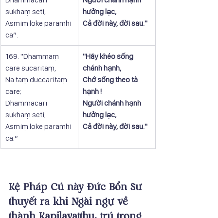
sukhaṃ seti,
hưởng lạc,
Asmiṃ loke paramhi 
Cả đời này, đời sau."
ca”.
169. "Dhammaṃ 
​"Hãy khéo sống 
care sucaritaṃ,
chánh hạnh,
Na taṃ duccaritaṃ 
Chớ sống theo tà 
care;
hạnh !
Dhammacārī 
Người chánh hạnh 
sukhaṃ seti,
hưởng lạc,
Asmiṃ loke paramhi 
Cả đời này, đời sau."
ca.”
Kệ Pháp Cú này Đức Bổn Sư 
thuyết ra khi Ngài ngự về 
thành Kapilavatthu, trú trong 