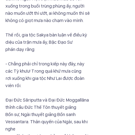
xuống trong buổi trùng phùng ấy, người 
nào muốn ướt thì ướt, ai không muốn thì sẽ
không có giọt mưa nào chạm vào mình.
Thế rồi, gia tộc Sakya bàn luận về điều kỳ 
diệu của trận mưa ấy, Bậc Đạo Sư
phán dạy rằng:
- Chẳng phải chỉ trong kiếp này đây, này 
các Tỳ khưu! Trong quá khứ mưa cũng
rơi xuống khi gia tộc Như Lai được đoàn 
viên rồi.
Đại Đức Sāriputta và Đại Đức Moggallāna 
thỉnh cầu Đức Thế Tôn thuyết giảng
Bổn sự, Ngài thuyết giảng Bổn sanh 
Vessantara. Thân quyến của Ngài, sau khi 
nghe