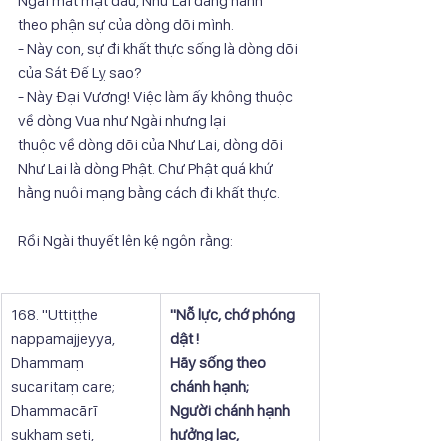
Ngài mất mặt đâu, Như Lai đang hành
theo phận sự của dòng dõi mình.
- Này con, sự đi khất thực sống là dòng dõi 
của Sát Đế Lỵ sao?
- Này Đại Vương! Việc làm ấy không thuộc 
về dòng Vua như Ngài nhưng lại
thuộc về dòng dõi của Như Lai, dòng dõi 
Như Lai là dòng Phật. Chư Phật quá khứ
hằng nuôi mạng bằng cách đi khất thực.
Rồi Ngài thuyết lên kệ ngôn rằng:
168. "Uttiṭṭhe 
"Nỗ lực, chớ phóng 
nappamajjeyya,
dật !
Dhammaṃ 
Hãy sống theo 
sucaritaṃ care;
chánh hạnh;
Dhammacārī 
Người chánh hạnh 
sukhaṃ seti,
hưởng lạc,