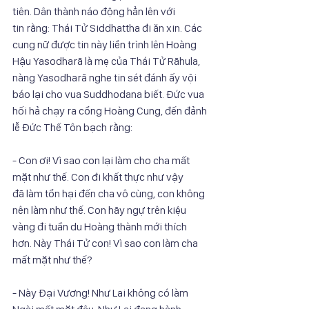
tiên. Dân thành náo động hẳn lên với
tin rằng: Thái Tử Siddhattha đi ăn xin. Các 
cung nữ được tin này liền trình lên Hoàng
Hậu Yasodharā là mẹ của Thái Tử Rāhula, 
nàng Yasodharā nghe tin sét đánh ấy vội
báo lại cho vua Suddhodana biết. Đức vua 
hối hả chạy ra cổng Hoàng Cung, đến đảnh
lễ Đức Thế Tôn bạch rằng:
- Con ơi! Vì sao con lại làm cho cha mất 
mặt như thế. Con đi khất thực như vậy
đã làm tổn hại đến cha vô cùng, con không 
nên làm như thế. Con hãy ngự trên kiệu
vàng đi tuần du Hoàng thành mới thích 
hơn. Này Thái Tử con! Vì sao con làm cha
mất mặt như thế?
- Này Đại Vương! Như Lai không có làm 