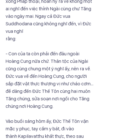
xong Pháp thoại, hoan hỷ ra về không một 
ai nghĩ đến việc thỉnh Ngài cùng chư Tăng
vào ngày mai. Ngay cả Đức vua 
Suddhodana cũng không nghĩ đến, vì Đức 
vua nghĩ
rằng:
- Con của ta còn phải đến đâu ngoài 
Hoàng Cung nữa chứ. Thân tộc của Ngài
cũng cùng chung một ý nghĩ ấy, nên ra về. 
Đức vua về đến Hoàng Cung, cho người
sắp đặt vật thực thượng vị như cháo cơm… 
để dâng đến Đức Thế Tôn cùng hai muôn
Tăng chúng, sửa soạn nơi ngồi cho Tăng 
chúng nơi Hoàng Cung.
Vào buổi sáng hôm ấy, Đức Thế Tôn vận 
mặc y phục, tay cầm y bát, đi vào
thành Kapilavatthu khất thực, theo sau 