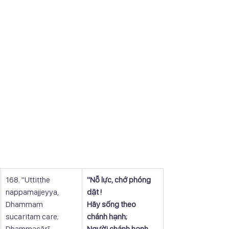
168. "Uttiṭṭhe 
"Nỗ lực, chớ phóng 
nappamajjeyya,
dật !
Dhammaṃ 
Hãy sống theo 
sucaritaṃ care;
chánh hạnh;
Dhammacārī 
Người chánh hạnh 