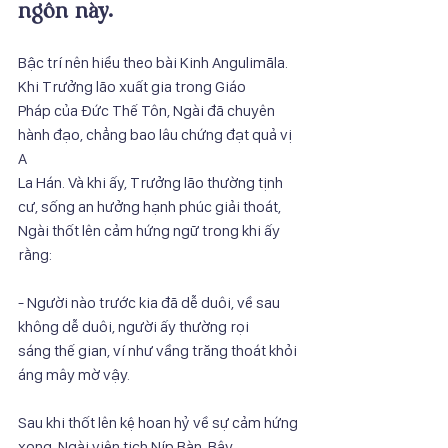
ngôn này.
Bậc trí nên hiểu theo bài Kinh Angulimāla. 
Khi Trưởng lão xuất gia trong Giáo
Pháp của Đức Thế Tôn, Ngài đã chuyên 
hành đạo, chẳng bao lâu chứng đạt quả vị 
A
La Hán. Và khi ấy, Trưởng lão thường tịnh 
cư, sống an hưởng hạnh phúc giải thoát,
Ngài thốt lên cảm hứng ngữ trong khi ấy 
rằng:
- Người nào trước kia đã dễ duôi, về sau 
không dễ duôi, người ấy thường rọi
sáng thế gian, ví như vầng trăng thoát khỏi 
áng mây mờ vậy.
Sau khi thốt lên kệ hoan hỷ về sự cảm hứng 
xong, Ngài viên tịch Níp Bàn. Bây