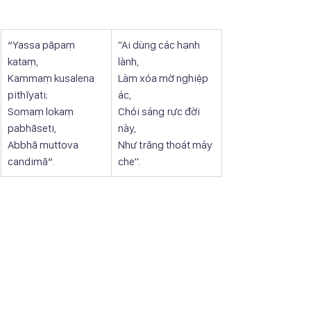
“Yassa pāpaṃ 
"Ai dùng các hạnh 
kataṃ,
lành,
Kammaṃ kusalena 
Làm xóa mờ nghiệp 
pithīyati;
ác,
Somaṃ lokaṃ 
Chói sáng rực đời 
pabhāseti,
này,
Abbhā muttova 
Như trăng thoát mây 
candimā”.
che".