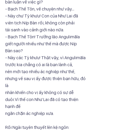
bàn luận về việc gì?
- Bạch Thế Tôn, về chuyện như vậy…
- Này chư Tỳ khưu! Con của Như Lai đã 
viên tịch Níp Bàn rồi, không còn phải
tái sanh vào cảnh giới nào nữa.
- Bạch Thế Tôn! Trưởng lão Angulimāla 
giết người nhiều như thế mà được Níp
Bàn sao?
- Này các Tỳ khưu! Thật vậy, vì Angulimāla 
trước kia chẳng có ai là bạn lành cả,
nên mới tạo nhiều ác nghiệp như thế, 
nhưng về sau vị ấy được thiện bạn hữu, đó 
là
nhân khiến cho vị ấy không có sự dễ 
duôi.Vì thế con Như Lai đã có tạo thiện 
hạnh để
ngăn chặn ác nghiệp xưa.
Rồi Ngài tuyên thuyết lên kệ ngôn: