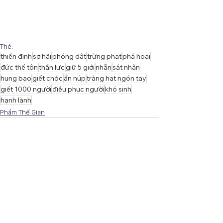
Thẻ:
thiền định
sợ hãi
phóng dật
trừng phạt
phá hoại
đức thế tôn
thần lực
giữ 5 giới
nhẫn
sát nhân
hung bạo
giết chóc
ẩn núp
tràng hạt ngón tay
giết 1000 người
điều phục người
khó sinh
hạnh lành
Phẩm Thế Gian
Xem tất cả
Bài đăng gần đây