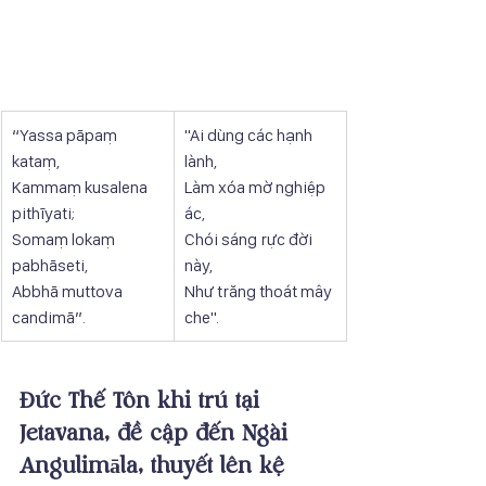
“Yassa pāpaṃ 
"Ai dùng các hạnh 
kataṃ,
lành,
Kammaṃ kusalena 
Làm xóa mờ nghiệp 
pithīyati;
ác,
Somaṃ lokaṃ 
Chói sáng rực đời 
pabhāseti,
này,
Abbhā muttova 
Như trăng thoát mây 
candimā”.
che".
Đức Thế Tôn khi trú tại 
Jetavana, đề cập đến Ngài 
Angulimāla, thuyết lên kệ 