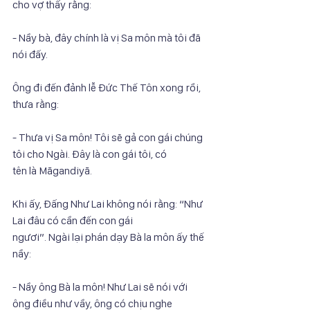
cho vợ thấy rằng:
- Nầy bà, đây chính là vị Sa môn mà tôi đã 
nói đấy.
Ông đi đến đảnh lễ Đức Thế Tôn xong rồi, 
thưa rằng:
- Thưa vị Sa môn! Tôi sẽ gả con gái chúng 
tôi cho Ngài. Đây là con gái tôi, có
tên là Māgandiyā.
Khi ấy, Đấng Như Lai không nói rằng: “Như 
Lai đâu có cần đến con gái
ngươi”. Ngài lại phán dạy Bà la môn ấy thế 
nầy:
- Nầy ông Bà la môn! Như Lai sẽ nói với 
ông điều như vầy, ông có chịu nghe