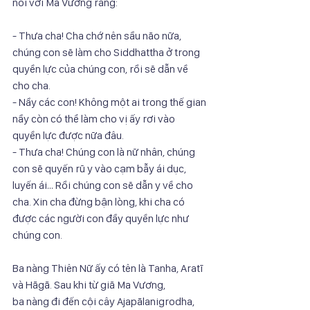
nói với Ma Vương rằng:
- Thưa cha! Cha chớ nên sầu não nữa, 
chúng con sẽ làm cho Siddhattha ở trong
quyền lực của chúng con, rồi sẽ dẫn về 
cho cha.
- Nầy các con! Không một ai trong thế gian 
nầy còn có thể làm cho vị ấy rơi vào
quyền lực được nữa đâu.
- Thưa cha! Chúng con là nữ nhân, chúng 
con sẽ quyến rũ y vào cạm bẫy ái dục,
luyến ái… Rồi chúng con sẽ dẫn y về cho 
cha. Xin cha đừng bận lòng, khi cha có
được các người con đầy quyền lực như 
chúng con.
Ba nàng Thiên Nữ ấy có tên là Tanha, Aratī 
và Hāgā. Sau khi từ giã Ma Vương,
ba nàng đi đến cội cây Ajapālanigrodha, 