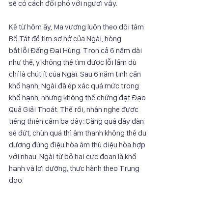
sẽ có cách đối phó với ngươi vậy.
Kể từ hôm ấy, Ma vương luôn theo dõi tâm 
Bồ Tát để tìm sơ hở của Ngài, hòng
bắt lỗi Đấng Đại Hùng. Trọn cả 6 năm dài 
như thế, y không thể tìm được lỗi lầm dù
chỉ là chút ít của Ngài. Sau 6 năm tinh cần 
khổ hạnh, Ngài đã ép xác quá mức trong
khổ hạnh, nhưng không thể chứng đạt Đạo 
Quả Giải Thoát. Thế rồi, nhân nghe được
tiếng thiên cầm ba dây: Căng quá dây đàn 
sẽ đứt, chùn quá thì âm thanh không thể du
dương đúng điệu hòa âm thù diệu hòa hợp 
với nhau. Ngài từ bỏ hai cực đoan là khổ
hạnh và lợi dưỡng, thực hành theo Trung 
đạo.