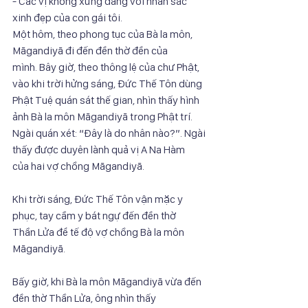
- Các vị không xứng đáng với nhan sắc 
xinh đẹp của con gái tôi.
Một hôm, theo phong tục của Bà la môn, 
Māgandiyā đi đến đền thờ đền của
mình. Bây giờ, theo thông lệ của chư Phật, 
vào khi trời hửng sáng, Đức Thế Tôn dùng
Phật Tuệ quán sát thế gian, nhìn thấy hình 
ảnh Bà la môn Māgandiyā trong Phật trí.
Ngài quán xét: “Đây là do nhân nào?”. Ngài 
thấy được duyên lành quả vị A Na Hàm
của hai vợ chồng Māgandiyā.
Khi trời sáng, Đức Thế Tôn vận mặc y 
phục, tay cầm y bát ngự đến đền thờ
Thần Lửa để tế độ vợ chồng Bà la môn 
Māgandiyā.
Bấy giờ, khi Bà la môn Māgandiyā vừa đến 
đền thờ Thần Lửa, ông nhìn thấy