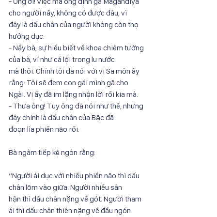
- Ông ơi! Việc mà ông định gả Māgandiyā 
cho người nầy, không có được đâu, vì
đây là dấu chân của người không còn thọ 
hưởng dục.
- Nầy bà, sự hiểu biết về khoa chiêm tướng 
của bà, ví như cá lội trong lu nước
mà thôi. Chính tôi đã nói với vị Sa môn ấy 
rằng: Tôi sẽ đem con gái mình gã cho
Ngài. Vị ấy đã im lặng nhận lời rồi kia mà.
- Thưa ông! Tuy ông đã nói như thế, nhưng 
đây chính là dấu chân của Bậc đã
đoạn lìa phiền não rồi.
Bà ngâm tiếp kệ ngôn rằng:
“Người ái dục với nhiều phiền não thì dấu 
chân lõm vào giữa. Người nhiều sân
hận thì dấu chân nặng về gót. Người tham 
ái thì dấu chân thiên nặng về đầu ngón