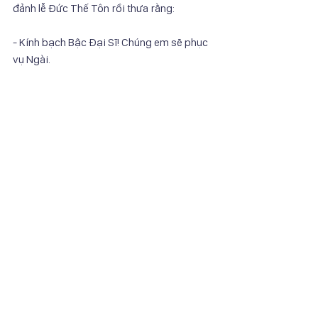
đảnh lễ Đức Thế Tôn rồi thưa rằng:
- Kính bạch Bậc Đại Sĩ! Chúng em sẽ phục 
vụ Ngài.
Đức Thế Tôn lặng yên, nhắm mắt, Ngài 
chẳng đoái hoài gì đến các Thiên Ma Nữ
ấy. Các Ma nữ suy nghĩ: “Nam nhân thường 
có sự yêu thích sai biệt, một số ái luyến
những nữ nhân mới lớn, một số thì thương 
yêu những góa phụ một con, trung niên,
còn số khác thì ưa chuộng những sương 
phụ lớn tuổi. Thế thì, chúng ta sẽ quyến rũ y
bằng nhiều hình tướng nữ nhân, bằng nhiều 
cách khêu gợi dục cảm nơi y”.
Ba nàng Thiên Ma Nữ ấy hóa thân thành 
hàng ngàn cách, từ những thiếu nữ còn
xuân, sương phụ một con, hai con, cho đến 