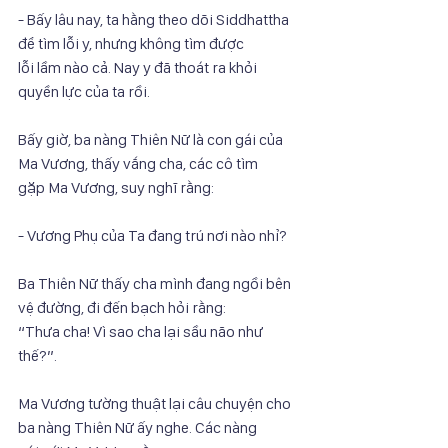
- Bấy lâu nay, ta hằng theo dõi Siddhattha 
để tìm lỗi y, nhưng không tìm được
lỗi lầm nào cả. Nay y đã thoát ra khỏi 
quyền lực của ta rồi.
Bấy giờ, ba nàng Thiên Nữ là con gái của 
Ma Vương, thấy vắng cha, các cô tìm
gặp Ma Vương, suy nghĩ rằng:
- Vương Phụ của Ta đang trú nơi nào nhỉ?
Ba Thiên Nữ thấy cha mình đang ngồi bên 
vệ đường, đi đến bạch hỏi rằng:
“Thưa cha! Vì sao cha lại sầu não như 
thế?”.
Ma Vương tường thuật lại câu chuyện cho 
ba nàng Thiên Nữ ấy nghe. Các nàng