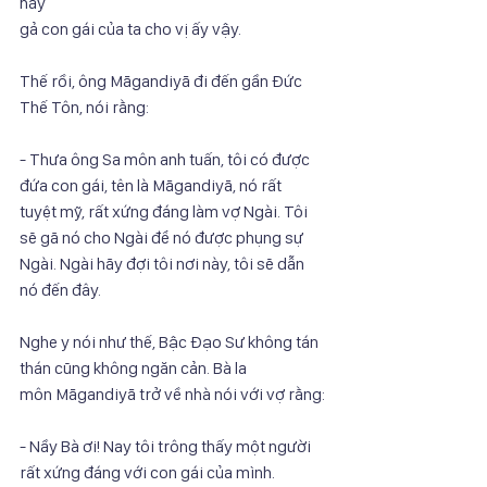
hãy
gả con gái của ta cho vị ấy vậy.
Thế rồi, ông Māgandiyā đi đến gần Đức 
Thế Tôn, nói rằng:
- Thưa ông Sa môn anh tuấn, tôi có được 
đứa con gái, tên là Māgandiyā, nó rất
tuyệt mỹ, rất xứng đáng làm vợ Ngài. Tôi 
sẽ gã nó cho Ngài để nó được phụng sự
Ngài. Ngài hãy đợi tôi nơi này, tôi sẽ dẫn 
nó đến đây.
Nghe y nói như thế, Bậc Đạo Sư không tán 
thán cũng không ngăn cản. Bà la
môn Māgandiyā trở về nhà nói với vợ rằng:
- Nầy Bà ơi! Nay tôi trông thấy một người 
rất xứng đáng với con gái của mình.