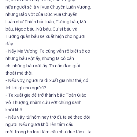
nữa ngươi sẽ là vị Vua Chuyển Luân Vương, 
những Bảo vật của Đức Vua Chuyển
Luân như Thiên báu luân, Tượng báu, Mã 
báu, Ngọc báu, Nữ báu, Cư sĩ báu và
Tướng quân báu sẽ xuất hiện cho ngươi 
đây.
- Nầy Ma Vương! Ta cũng vẫn rõ biết sẽ có 
những báu vật ấy, nhưng ta có cần
chi những báu vật ấy. Ta cần đạo giải 
thoát mà thôi.
- Nếu vậy, ngươi ra đi xuất gia như thế, có 
ích lợi gì cho ngươi?
- Ta xuất gia để trở thành bậc Toàn Giác 
Vô Thượng, nhằm cứu vớt chúng sanh
khỏi khổ.
- Nếu vậy, từ hôm nay trở đi, ta sẽ theo dõi 
ngươi. Nếu ngươi khởi lên tầm cầu
một trong ba loại tầm cầu như dục tầm… ta 