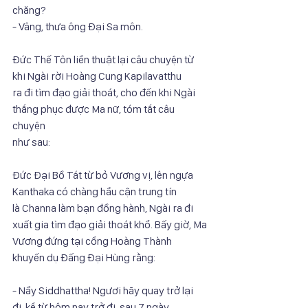
chăng?
- Vâng, thưa ông Đại Sa môn.
Đức Thế Tôn liền thuật lại câu chuyện từ 
khi Ngài rời Hoàng Cung Kapilavatthu
ra đi tìm đạo giải thoát, cho đến khi Ngài 
thắng phục được Ma nữ, tóm tắt câu 
chuyện
như sau:
Đức Đại Bồ Tát từ bỏ Vương vị, lên ngựa 
Kanthaka có chàng hầu cận trung tín
là Channa làm bạn đồng hành, Ngài ra đi 
xuất gia tìm đạo giải thoát khổ. Bấy giờ, Ma
Vương đứng tại cổng Hoàng Thành 
khuyến dụ Đấng Đại Hùng rằng:
- Nầy Siddhattha! Ngươi hãy quay trở lại 
đi, kể từ hôm nay trở đi, sau 7 ngày