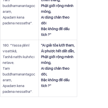
buddhamanantagoc
Phật giới rộng mênh 
araṃ,
mông,
Apadaṃ kena 
Ai dùng chân theo 
padena nessatha”.
dõi
Bậc không để dấu 
tích ?"
180. “Yassa jālinī 
​"Ai giải tỏa lưới tham,
visattikā,
Ái phược hết dắt dẫn,
Taṇhā natthi kuhiñci 
Phật giới rộng mênh 
netave;
mông,
Taṃ 
Ai dùng chân theo 
buddhamanantagoc
dõi,
araṃ,
Bậc không để dấu 
Apadaṃ kena 
tích ?"
padena nessatha”.