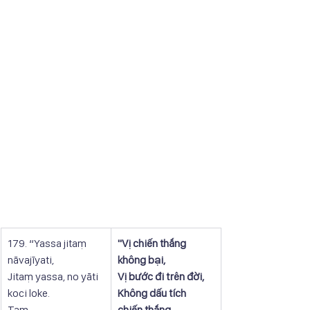
179. “Yassa jitaṃ 
​"Vị chiến thắng 
nāvajīyati,
không bại,
Jitaṃ yassa, no yāti 
Vị bước đi trên đời,
koci loke.
Không dấu tích 
Taṃ 
chiến thắng,