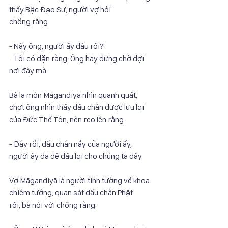
thấy Bậc Đạo Sư, người vợ hỏi
chồng rằng:
- Nầy ông, người ấy đâu rồi?
- Tôi có dặn rằng: Ông hãy đứng chờ đợi 
nơi đây mà.
Bà la môn Māgandiyā nhìn quanh quất, 
chợt ông nhìn thấy dấu chân được lưu lại
của Đức Thế Tôn, nên reo lên rằng:
- Đây rồi, dấu chân nầy của người ấy, 
người ấy đã để dấu lại cho chúng ta đây.
Vợ Māgandiyā là người tinh tường về khoa 
chiêm tướng, quan sát dấu chân Phật
rồi, bà nói với chồng rằng: