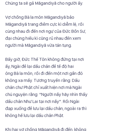
Chúng ta sẽ gả Māgandiyā cho người ấy.
Vợ chồng Bà la môn Māgandiyā bảo 
Māgandiyā trang điểm cực kì diễm lệ, rồi
cùng nhau đi đến nơi ngự của Đức Bổn Sư, 
đại chúng hiếu kì cũng rủ nhau đến xem
người mà Māgandiyā vừa tán tụng.
Bấy giờ, Đức Thế Tôn không đứng tại nơi 
ấy, Ngài để lại dấu chân để tế độ hai
ông Bà la môn, rồi đi đến một nơi gần đó 
không xa mấy. Tương truyền rằng: Dấu
chân chư Phật chỉ xuất hiện nơi mà Ngài 
chú nguyện rằng: “Người nầy hãy nhìn thấy
dấu chân Như Lai tại nơi nầy”. Rồi Ngài 
đạp xuống để lưu lại dấu chân, ngoài ra thì
không hề lưu lại dấu chân Phật.
Khi hai vợ chồng Māgandiyā đi đến, không 