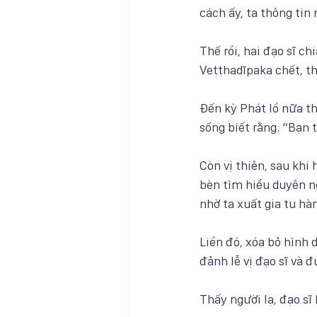
cách ấy, ta thông tin
Thế rồi, hai đạo sĩ ch
Veṭṭhadīpaka chết, t
Đến kỳ Phát lồ nữa th
sống biết rằng: “Bạn 
Còn vị thiên, sau khi
bèn tìm hiểu duyên n
nhờ ta xuất gia tu hà
Liền đó, xóa bỏ hình 
đảnh lễ vị đạo sĩ và 
Thấy người lạ, đạo sĩ 