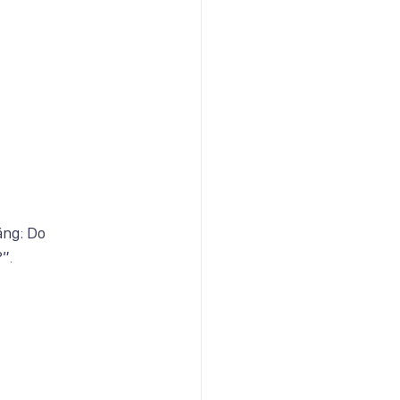
ằng: Do
”.