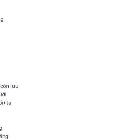
ng
 còn lưu
ười
i) ta
g
Bằng