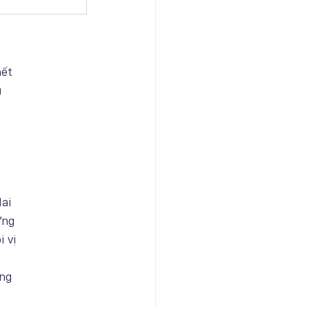
hết
u
Hai
ừng
i vị
ơng