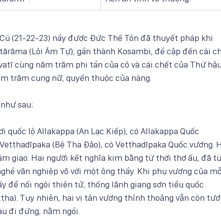
Cú (21-22-23) nầy được Đức Thế Tôn đã thuyết pháp khi
itārāma (Lôi Âm Tự), gần thành Kosambi, đề cập đến cái c
tī cùng năm trăm phi tần của cô và cái chết của Thứ hậ
m trăm cung nữ, quyến thuộc của nàng.
 như sau:
ơi quốc lộ Allakappa (An Lạc Kiếp), có Allakappa Quốc
 Veṭṭhadīpaka (Bệ Tha Đảo), có Veṭṭhadīpaka Quốc vương. 
âm giao. Hai người kết nghĩa kim bằng từ thời thơ ấu, đã t
ghề văn nghiệp võ với một ông thầy. Khi phụ vương của mỗ
ấy để nối ngôi thiên tử, thống lãnh giang sơn tiểu quốc
ṭha). Tuy nhiên, hai vị tân vương thỉnh thoảng vẫn còn tư
au đi đứng, nằm ngồi.