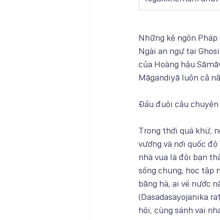
Những kệ ngôn Pháp 
Ngài an ngự tại Ghos
của Hoàng hậu Sāmāva
Māgandiyā luôn cả nă
Đầu đuôi câu chuyện
Trong thời quá khứ, n
vương và nơi quốc độ
nhà vua là đôi bạn th
sống chung, học tập n
băng hà, ai về nước n
(Dasadasayojanika raṭ
hội, cùng sánh vai nh