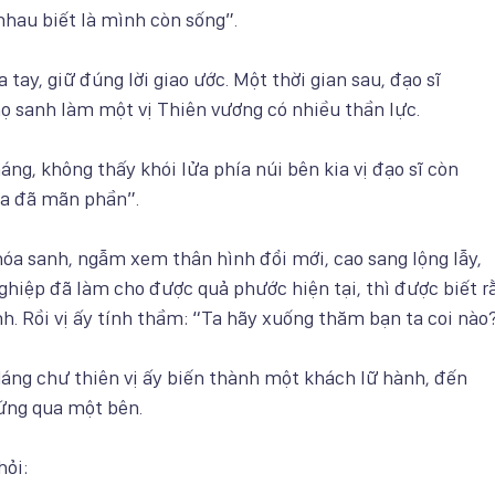
 nhau biết là mình còn sống”.
ia tay, giữ đúng lời giao ước. Một thời gian sau, đạo sĩ
họ sanh làm một vị Thiên vương có nhiều thần lực.
áng, không thấy khói lửa phía núi bên kia vị đạo sĩ còn
ta đã mãn phần”.
 hóa sanh, ngẫm xem thân hình đổi mới, cao sang lộng lẫy,
ghiệp đã làm cho được quả phước hiện tại, thì được biết r
nh. Rồi vị ấy tính thầm: “Ta hãy xuống thăm bạn ta coi nào?
dáng chư thiên vị ấy biến thành một khách lữ hành, đến
đứng qua một bên.
hỏi: