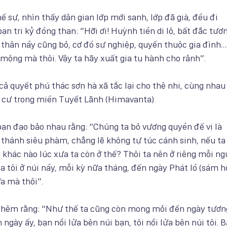
sự, nhìn thấy dân gian lớp mới sanh, lớp đã già, đều đi
bạn tri kỷ đồng than: “Hỡi ơi! Huỳnh tiền di lộ, bất đắc tươ
hì thân nầy cũng bỏ, cơ đồ sự nghiệp, quyến thuộc gia đình…
mộng mà thôi. Vậy ta hãy xuất gia tu hành cho rảnh”.
 cả quyết phú thác sơn hà xã tắc lại cho thê nhi, cùng nhau
n cư trong miền Tuyết Lãnh (Himavanta).
bạn đạo bảo nhau rằng: “Chúng ta bỏ vương quyền đế vị là
 thánh siêu phàm, chẳng lẽ không tự túc cánh sinh, nếu ta
 khác nào lúc xưa ta còn ở thế? Thôi ta nên ở riêng mỗi ng
ia tôi ở núi nầy, mỗi kỳ nữa tháng, đến ngày Phát lồ (sám hố
a mà thôi”.
ý thêm rằng: “Như thế ta cũng còn mong mỏi đến ngày tươn
n ngày ấy, bạn nổi lửa bên núi bạn, tôi nổi lửa bên núi tôi. 