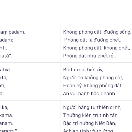
taṃ padaṃ, 
Không phóng dật, đường sống,
adaṃ; 
 Phóng dật là đường chết.
ti,
Không phóng dật, không chết,
matā”.
Phóng dật như chết rồi.
atvā, 
Biết rõ sai biệt ấy,
tā; 
Người trí không phóng dật,
i, 
Hoan hỷ, không phóng dật,
ā”.
An vui hạnh bậc Thánh.
ikā, 
Người hằng tu thiền định,
kamā; 
Thường kiên trì tinh tấn.
ānaṃ, 
Bậc trí hưởng Niết Bàn,
aranti”.
Ách an tịnh vô thượng.