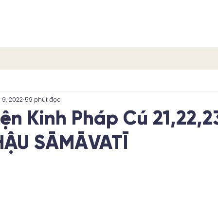
TRANG CHỦ
CÁC PHẨM
CÁC TÍCH TRUYỆN
LIÊN H
 9, 2022
59 phút đọc
yện Kinh Pháp Cú 21,22,2
HẬU SĀMĀVATĪ