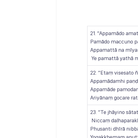
21. “Appamādo ama
Pamādo maccuno p
Appamattā na mīyan
 Ye pamattā yathā 
22. “Etaṃ visesato ñ
Appamādamhi paṇḍi
Appamāde pamodant
Ariyānaṃ gocare rat
23. “Te jhāyino sātat
 Niccaṃ daḷhaparak
Phusanti dhīrā nibb
Yogakkhemaṃ anutt