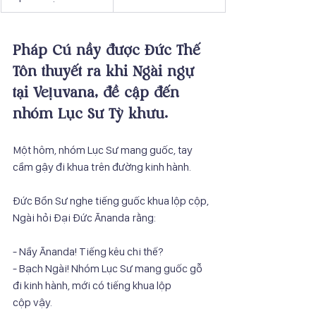
Pháp Cú nầy được Đức Thế 
Tôn thuyết ra khi Ngài ngự 
tại Veḷuvana, đề cập đến 
nhóm Lục Sư Tỳ khưu.
Một hôm, nhóm Lục Sư mang guốc, tay 
cầm gậy đi khua trên đường kinh hành.
Đức Bổn Sư nghe tiếng guốc khua lộp cộp, 
Ngài hỏi Đại Đức Ānanda rằng:
- Nầy Ānanda! Tiếng kêu chi thế?
- Bạch Ngài! Nhóm Lục Sư mang guốc gỗ 
đi kinh hành, mới có tiếng khua lộp
cộp vậy.