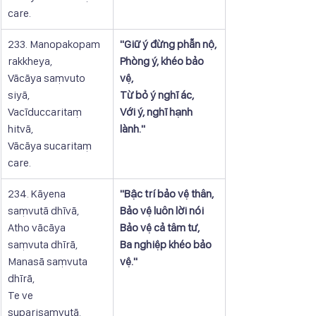
care.
233. Manopakopam 
​"Giữ ý đừng phẫn nộ,
rakkheya,
Phòng ý, khéo bảo 
Vācāya saṃvuto 
vệ,
siyā,
Từ bỏ ý nghĩ ác,
Vacīduccaritaṃ 
Với ý, nghĩ hạnh 
hitvā,
lành."
Vācāya sucaritaṃ 
care.
234. Kāyena 
"Bậc trí bảo vệ thân,
saṃvutā dhīvā,
Bảo vệ luôn lời nói
Atho vācāya 
Bảo vệ cả tâm tư,
saṃvuta dhīrā,
Ba nghiệp khéo bảo 
Manasā saṃvuta 
vệ."
dhīrā,
Te ve 
suparisaṃvutā.