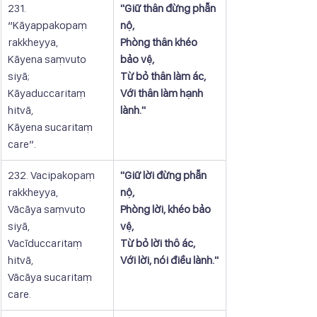
231. 
"Giữ thân đừng phẫn 
“Kāyappakopaṃ 
nộ,
rakkheyya,
Phòng thân khéo 
Kāyena saṃvuto 
bảo vệ,
siyā;
Từ bỏ thân làm ác,
Kāyaduccaritaṃ 
Với thân làm hạnh 
hitvā,
lành."
Kāyena sucaritaṃ 
care”.
232. Vacipakopaṃ 
​"Giữ lời đừng phẫn 
rakkheyya,
nộ,
Vācāya saṃvuto 
Phòng lời, khéo bảo 
siyā,
vệ,
Vacīduccaritaṃ 
Từ bỏ lời thô ác,
hitvā,
Với lời, nói điều lành."
Vācāya sucaritaṃ 
care.