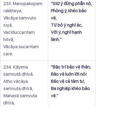
233. Manopakopam 
​"Giữ ý đừng phẫn nộ,
rakkheya,
Phòng ý, khéo bảo 
Vācāya saṃvuto 
vệ,
siyā,
Từ bỏ ý nghĩ ác,
Vacīduccaritaṃ 
Với ý, nghĩ hạnh 
hitvā,
lành."
Vācāya sucaritaṃ 
care.
234. Kāyena 
"Bậc trí bảo vệ thân,
saṃvutā dhīvā,
Bảo vệ luôn lời nói
Atho vācāya 
Bảo vệ cả tâm tư,
saṃvuta dhīrā,
Ba nghiệp khéo bảo 
Manasā saṃvuta 
vệ."
dhīrā,
Te ve 
suparisaṃvutā.