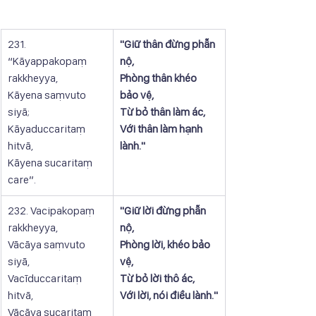
231. 
"Giữ thân đừng phẫn 
“Kāyappakopaṃ 
nộ,
rakkheyya,
Phòng thân khéo 
Kāyena saṃvuto 
bảo vệ,
siyā;
Từ bỏ thân làm ác,
Kāyaduccaritaṃ 
Với thân làm hạnh 
hitvā,
lành."
Kāyena sucaritaṃ 
care”.
232. Vacipakopaṃ 
​"Giữ lời đừng phẫn 
rakkheyya,
nộ,
Vācāya saṃvuto 
Phòng lời, khéo bảo 
siyā,
vệ,
Vacīduccaritaṃ 
Từ bỏ lời thô ác,
hitvā,
Với lời, nói điều lành."
Vācāya sucaritaṃ 