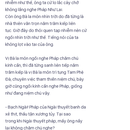
nhiễm như thế, ông ta cứ lo lắc cây chớ 
không lắng nghe Pháp Như Lai.
Còn ông Bà la môn nhìn trời do đã từng là 
nhà thiên văn trọn năm trăm kiếp liên
tục. Giờ đây do thói quen tạp nhiễm nên cứ 
ngồi nhìn trời như thế. Tiếng nói của ta
không lọt vào tai của ông.
Vị Bà la môn ngồi nghe Pháp chăm chú 
kính cẩn, thì đã từng sanh liên tiếp năm
trăm kiếp là vị Bà la môn trì tụng Tam Phệ 
Đà, chuyên việc tham thiền niệm chú, bây
giờ cũng ngồi kính cẩn nghe Pháp, giống 
như đang niệm chú vậy.
- Bạch Ngài! Pháp của Ngài thuyết banh da 
xẻ thịt, thấu tận xương tủy. Tại sao
trong khi Ngài thuyết pháp, mấy ông nầy 
lại không chăm chú nghe?