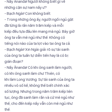
- Nầy Ānanda! Ngươi không biết gì về 
những cận sự nam nầy ư?
- Bạch Ngài! Con không biết.
- Trong những ông ấy, người ngồi ngủ gật 
đã từng là rắn năm trăm kiếp và mỗi
kiếp đều tựa đầu lên mang mà ngủ. Bây giờ 
ông ta vẫn mê ngủ như thế. Không có
tiếng nói nào của ta lọt vào tai ông ta cả.
- Bạch Ngài! Xin Ngài giải rõ sự tái sanh 
của ông ta tuần tự diễn tiến hay là có bị
gián đoạn?
- Nầy Ānanda! Có khi ông sanh làm người, 
có khi ông sanh làm chư Thiên, có
khi làm Long Vương. Sự tái sanh của ông ta 
nhiều vô số kể, không thể biết chính xác
số lượng. Nhưng trong năm trăm kiếp liên 
tục, ông đã sanh làm rắn và cứ mê ngủ như
thế, cho đến kiếp nầy vẫn còn mê ngủ như 
thế.