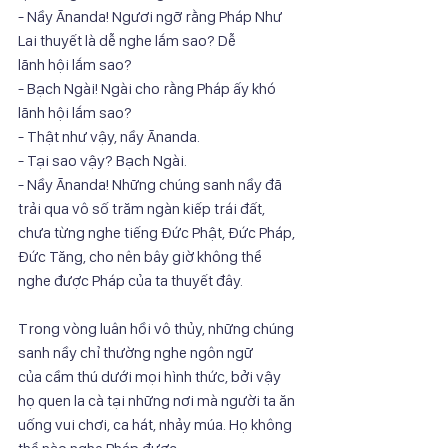
- Nầy Ānanda! Ngươi ngỡ rằng Pháp Như 
Lai thuyết là dễ nghe lắm sao? Dễ
lãnh hội lắm sao?
- Bạch Ngài! Ngài cho rằng Pháp ấy khó 
lãnh hội lắm sao?
- Thật như vậy, nầy Ānanda.
- Tại sao vậy? Bạch Ngài.
- Nầy Ānanda! Những chúng sanh nầy đã 
trải qua vô số trăm ngàn kiếp trái đất,
chưa từng nghe tiếng Đức Phật, Đức Pháp, 
Đức Tăng, cho nên bây giờ không thể
nghe được Pháp của ta thuyết đây.
Trong vòng luân hồi vô thủy, những chúng 
sanh nầy chỉ thường nghe ngôn ngữ
của cầm thú dưới mọi hình thức, bởi vậy 
họ quen la cà tại những nơi mà người ta ăn
uống vui chơi, ca hát, nhảy múa. Họ không 