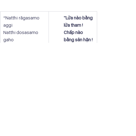
“Natthi rāgasamo 
"Lửa nào bằng 
aggi
lửa tham !
Natthi dosasamo 
Chấp nào 
gaho
bằng sân hận !
Natthi mohasamaṃ 
Lưới nào bằng 
jālaṃ
lưới si !
Natthi taṇhāsamā 
Sông nào 
nadi”.
bằng sông ái !"