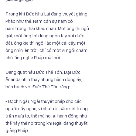
Trong khi Đức Như Lai đang thuyết giảng 
Pháp như thế: Năm cận sự nam có
năm trạng thái khác nhau: Một ông thì ngủ 
gật, một ông thì dùng ngón tay xủi dưới
đất, ông kia thì ngồi lắc một cái cây, một 
ông nhìn lên trời, chỉ có một vị ngồi chăm
chú lắng nghe Pháp mà thôi.
Đang quạt hầu Đức Thế Tôn, Đại Đức 
Ānanda nhìn thấy những hành động ấy,
bèn bạch với Đức Thế Tôn rằng:
- Bạch Ngài, Ngài thuyết pháp cho các 
người nầy nghe, ví như trời sấm sét trong
trận mưa to, thế mà họ lại hành động như 
thế nầy thế nọ trong khi Ngài đang thuyết
giảng Pháp.