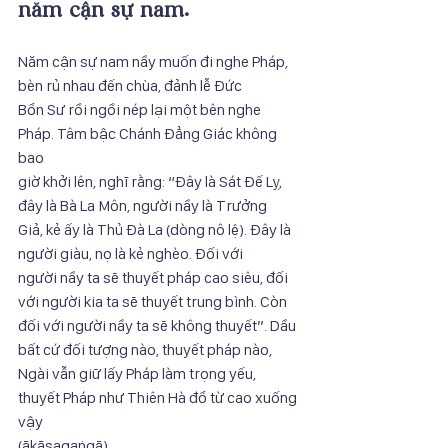
năm cận sự nam.
Năm cận sự nam nầy muốn đi nghe Pháp, 
bèn rủ nhau đến chùa, đảnh lễ Đức
Bổn Sư rồi ngồi nép lại một bên nghe 
Pháp. Tâm bậc Chánh Đẳng Giác không 
bao
giờ khởi lên, nghĩ rằng: “Đây là Sát Đế Lỵ, 
đây là Bà La Môn, người nầy là Trưởng
Giả, kẻ ấy là Thủ Đà La (dòng nô lệ). Đây là 
người giàu, nọ là kẻ nghèo. Đối với
người nầy ta sẽ thuyết pháp cao siêu, đối 
với người kia ta sẽ thuyết trung bình. Còn
đối với người nầy ta sẽ không thuyết”. Dầu 
bất cứ đối tượng nào, thuyết pháp nào,
Ngài vẫn giữ lấy Pháp làm trọng yếu, 
thuyết Pháp như Thiên Hà đổ từ cao xuống 
vậy
(ākāsagaṅgā).