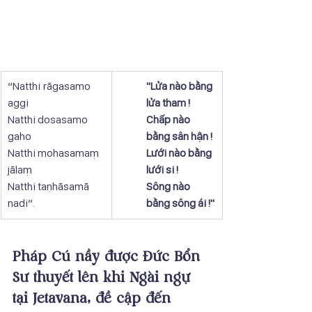
“Natthi rāgasamo 
"Lửa nào bằng 
aggi
lửa tham !
Natthi dosasamo 
Chấp nào 
gaho
bằng sân hận !
Natthi mohasamaṃ 
Lưới nào bằng 
jālaṃ
lưới si !
Natthi taṇhāsamā 
Sông nào 
nadi”.
bằng sông ái !"
Pháp Cú nầy được Đức Bổn 
Sư thuyết lên khi Ngài ngự 
tại Jetavana, đề cập đến 