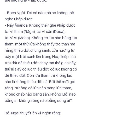
thể nào nghe Pháp được.
- Bạch Ngài! Tại cớ nào mà họ không thể 
nghe Pháp được.
- Nầy Ānanda! Không thể nghe Pháp được 
tại vì tham (Rāga), tại vì sân (Dosa),
tại vì si (Moha). Không có lửa nào bằng lửa 
tham, một thứ lửa không thấy tro than mà
hằng thiêu đốt chúng sanh. Lửa nương từ 
bảy mặt trời sanh lên trong Hoại kiếp của
trái đất để thiêu đốt cháy tan thế gian nầy, 
thứ lửa ấy có lúc thiêu đốt, có lúc không có
để thiêu đốt. Còn lửa tham thì không lúc 
nào là không thiêu đốt cả. Bởi thế mới gọi
rằng: “Không có lửa nào bằng lửa tham, 
không chấp nào bằng sân, không lưới nào
bằng si, không sông nào bằng sông ái”.
Rồi Ngài thuyết lên kệ ngôn rằng: