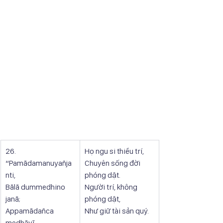
26. 
Họ ngu si thiểu trí,
“Pamādamanuyañja
Chuyên sống đời 
nti,
phóng dật.
Bālā dummedhino 
Người trí, không 
janā;
phóng dật,
Appamādañca 
Như giữ tài sản quý.
medhāvī,