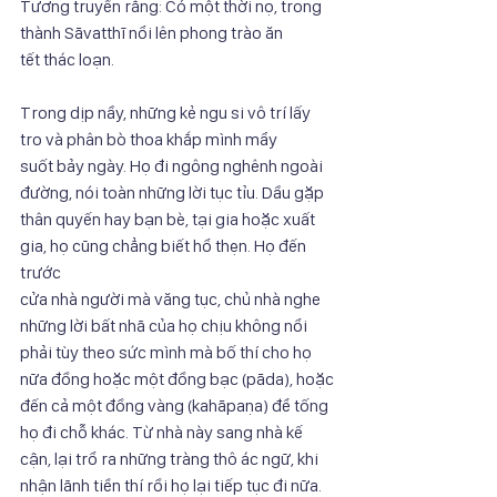
Tương truyền rằng: Có một thời nọ, trong 
thành Sāvatthī nổi lên phong trào ăn
tết thác loạn.
Trong dịp nầy, những kẻ ngu si vô trí lấy 
tro và phân bò thoa khắp mình mẩy
suốt bảy ngày. Họ đi ngông nghênh ngoài 
đường, nói toàn những lời tục tỉu. Dầu gặp
thân quyến hay bạn bè, tại gia hoặc xuất 
gia, họ cũng chẳng biết hổ thẹn. Họ đến 
trước
cửa nhà người mà văng tục, chủ nhà nghe 
những lời bất nhã của họ chịu không nổi
phải tùy theo sức mình mà bố thí cho họ 
nữa đồng hoặc một đồng bạc (pāda), hoặc
đến cả một đồng vàng (kahāpaṇa) để tống 
họ đi chỗ khác. Từ nhà này sang nhà kế
cận, lại trổ ra những tràng thô ác ngữ, khi 
nhận lãnh tiền thí rồi họ lại tiếp tục đi nữa.