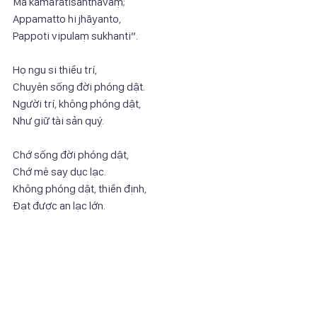
Mā kāmaratisanthavaṃ;
Appamatto hi jhāyanto,
Pappoti vipulaṃ sukhanti”.
Họ ngu si thiểu trí,
Chuyên sống đời phóng dật.
Người trí, không phóng dật,
Như giữ tài sản quý.
Chớ sống đời phóng dật,
Chớ mê say dục lạc.
Không phóng dật, thiền định,
Đạt được an lạc lớn.
Thẻ: