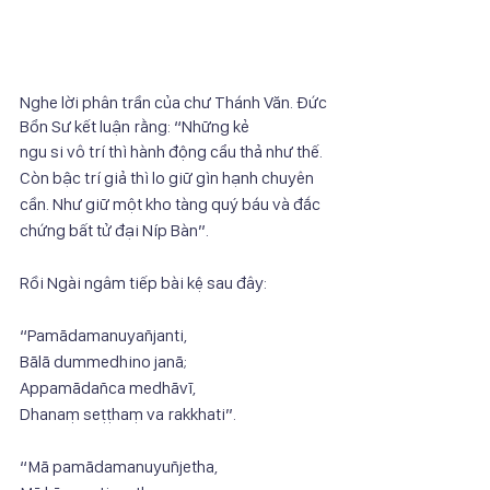
Nghe lời phân trần của chư Thánh Văn. Đức 
Bổn Sư kết luận rằng: “Những kẻ
ngu si vô trí thì hành động cẩu thả như thế. 
Còn bậc trí giả thì lo giữ gìn hạnh chuyên
cần. Như giữ một kho tàng quý báu và đắc 
chứng bất tử đại Níp Bàn”.
Rồi Ngài ngâm tiếp bài kệ sau đây:
“Pamādamanuyañjanti,
Bālā dummedhino janā;
Appamādañca medhāvī,
Dhanaṃ seṭṭhaṃ va rakkhati”.
“Mā pamādamanuyuñjetha,