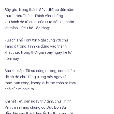
Bấy giờ, trong thành Sāvatthī, có đến năm 
mươi triệu Thánh Thinh Văn, những
vị Thánh đệ tử cư sĩ của Đức Bổn Sư nhận 
lời thỉnh Đức Thế Tôn rằng:
- Bạch Thế Tôn! Xin Ngài cùng với chư 
Tăng ở trong Tịnh xá đừng vào thành
khất thực trong thời gian bảy ngày, kể từ 
hôm nay.
Sau khi sắp đặt sự cúng dường, cơm cháo 
để hộ độ chư Tăng trong bảy ngày tết
thác loạn xong, không ai bước chân ra khỏi 
nhà của mình nữa.
Khi hết Tết, đến ngày thứ tám, chư Thinh 
Văn thỉnh Tăng chúng có Đức Bổn Sư
dẫn đầu vào thành làm lễ đại thí, xong rồi 