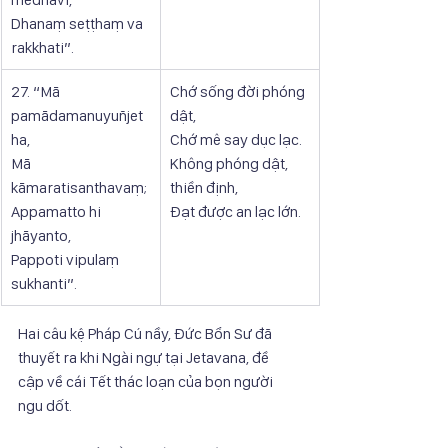
Dhanaṃ seṭṭhaṃ va 
rakkhati”.
27. “Mā 
Chớ sống đời phóng 
pamādamanuyuñjet
dật,
ha,
Chớ mê say dục lạc.
Mā 
Không phóng dật, 
kāmaratisanthavaṃ;
thiền định,
Appamatto hi 
Đạt được an lạc lớn.
jhāyanto,
Pappoti vipulaṃ 
sukhanti”.
Hai câu kệ Pháp Cú nầy, Đức Bổn Sư đã 
thuyết ra khi Ngài ngự tại Jetavana, đề
cập về cái Tết thác loạn của bọn người 
ngu dốt.