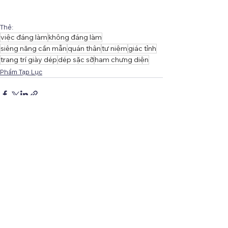
Thẻ:
việc đáng làm
không đáng làm
siêng năng cần mẫn
quán thân
tư niệm
giác tỉnh
trang trí giày dép
dép sặc sỡ
ham chưng diện
Phẩm Tạp Lục
Xem tất cả
Bài đăng gần đây