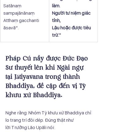
Satānaṃ 
làm.
sampajānānaṃ
Người tư niệm giác 
Atthaṃ gacchanti 
tỉnh,
āsavā”.
Lậu hoặc được tiêu 
trừ."
Pháp Cú nầy được Đức Đạo 
Sư thuyết lên khi Ngài ngự 
tại Jātiyavana trong thành 
Bhaddiya, đề cập đến vị Tỳ 
khưu xứ Bhaddiya.
Nghe rằng: Nhóm Tỳ khưu xứ Bhaddiya chỉ 
lo trang trí đôi dép. Đúng thật như
lời Trưởng Lão Upāli nói: