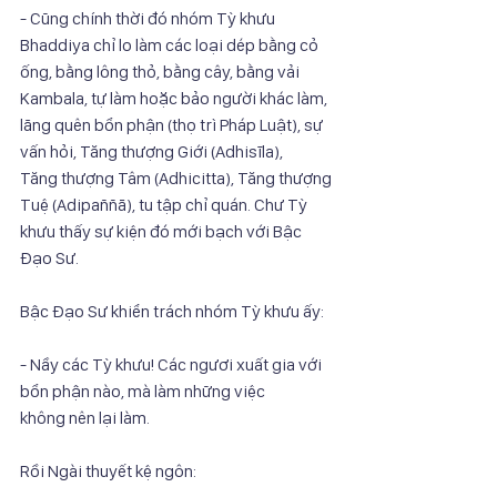
- Cũng chính thời đó nhóm Tỳ khưu 
Bhaddiya chỉ lo làm các loại dép bằng cỏ
ống, bằng lông thỏ, bằng cây, bằng vải 
Kambala, tự làm hoặc bảo người khác làm,
lãng quên bổn phận (thọ trì Pháp Luật), sự 
vấn hỏi, Tăng thượng Giới (Adhisīla),
Tăng thượng Tâm (Adhicitta), Tăng thượng 
Tuệ (Adipaññā), tu tập chỉ quán. Chư Tỳ
khưu thấy sự kiện đó mới bạch với Bậc 
Đạo Sư.
Bậc Đạo Sư khiển trách nhóm Tỳ khưu ấy:
- Nầy các Tỳ khưu! Các ngươi xuất gia với 
bổn phận nào, mà làm những việc
không nên lại làm.
Rồi Ngài thuyết kệ ngôn: