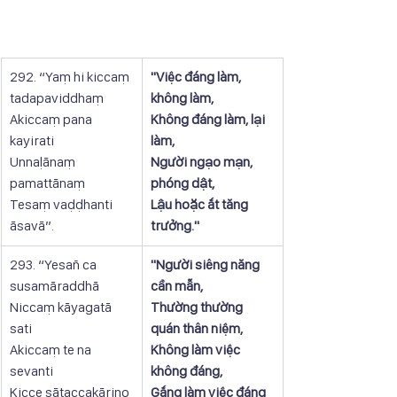
292. “Yaṃ hi kiccaṃ 
"Việc đáng làm, 
tadapaviddhaṃ
không làm,
Akiccaṃ pana 
Không đáng làm, lại 
kayirati
làm,
Unnaḷānaṃ 
Người ngạo mạn, 
pamattānaṃ
phóng dật,
Tesaṃ vaḍḍhanti 
Lậu hoặc ắt tăng 
āsavā”.
trưởng."
293. “Yesañ ca 
"Người siêng năng 
susamāraddhā
cần mẫn,
Niccaṃ kāyagatā 
Thường thường 
sati
quán thân niệm,
Akiccaṃ te na 
Không làm việc 
sevanti
không đáng,
Kicce sātaccakārino
Gắng làm việc đáng 