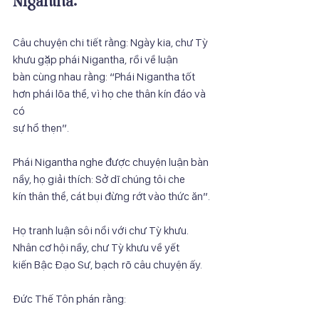
Nigantha.
Câu chuyện chi tiết rằng: Ngày kia, chư Tỳ 
khưu gặp phái Nigantha, rồi về luận
bàn cùng nhau rằng: “Phái Nigantha tốt 
hơn phái lõa thể, vì họ che thân kín đáo và 
có
sự hổ thẹn”.
Phái Nigantha nghe được chuyện luận bàn 
nầy, họ giải thích: Sở dĩ chúng tôi che
kín thân thể, cát bụi đừng rớt vào thức ăn”.
Họ tranh luận sôi nổi với chư Tỳ khưu. 
Nhân cơ hội nầy, chư Tỳ khưu về yết
kiến Bậc Đạo Sư, bạch rõ câu chuyện ấy.
Đức Thế Tôn phán rằng: