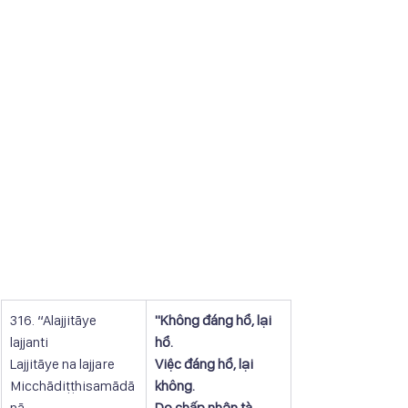
316. “Alajjitāye 
"Không đáng hổ, lại 
lajjanti
hổ.
Lajjitāye na lajjare
Việc đáng hổ, lại 
Micchādiṭṭhisamādā
không.
nā
Do chấp nhận tà 