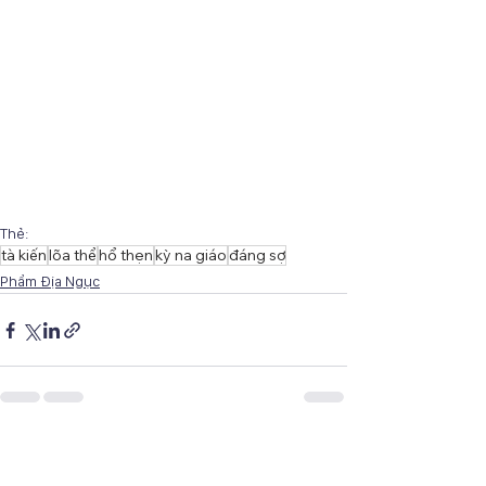
Thẻ:
tà kiến
lõa thể
hổ thẹn
kỳ na giáo
đáng sợ
Phẩm Địa Ngục
Xem tất cả
Bài đăng gần đây