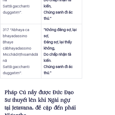
Sattā gacchanti 
kiến,
duggatiṃ”.
Chúng sanh đi ác 
thú."
317. “Abhaya ca 
​"Không đáng sợ, lại 
bhayadassino
sợ,
Bhaye 
Đáng sợ, lại thấy 
cābhayadassino
không,
Micchādiṭṭhisamādā
Do chấp nhận tà 
nā
kiến.
Sattā gacchanti 
Chúng sanh đi ác 
duggatiṃ”.
thú."
Pháp Cú nầy được Đức Đạo 
Sư thuyết lên khi Ngài ngự 
tại Jetavana, đề cập đến phái 