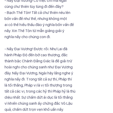
- Nầy Đại Vương! Có việc chi mà Ngài 
cùng chư thiên tùy tùng đi đến đây?
- Bạch Thế Tôn! Tất cả chư thiên nêu lên 
bốn vấn đề như thế, nhưng không một
ai có thể hiểu thấu đáo ý nghĩa bốn vấn đề 
nầy. Xin Thế Tôn từ mẫn giảng giải ý
nghĩa nầy cho chúng con đi.
- Nầy Đại Vương! Được rồi. Như Lai đã 
hành Pháp Độ đến bờ cao thượng, đắc
thành bậc Chánh Đẳng Giác là để giải trừ 
hoài nghi cho chúng sanh như Đại Vương
đây. Nầy Đại Vương, Ngài hãy lắng nghe ý 
nghĩa nầy đi: Trong tất cả sự thí, Pháp thí
là tối thắng, Pháp vị là vị tối thượng trong 
tất cả các vị, trong các hỷ thì Pháp hỷ là thù
diệu nhất. Sự chấm dứt ái dục là tối thắng 
vì khiến chúng sanh ấy chứng đắc Vô Lậu
quả, chấm dứt trọn vẹn khổ uẩn nầy.