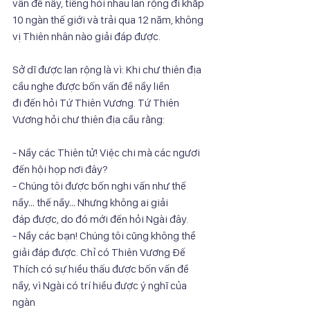
vấn đề nầy, tiếng hỏi nhau lan rộng đi khắp
10 ngàn thế giới và trải qua 12 năm, không 
vị Thiên nhân nào giải đáp được.
Sở dĩ được lan rộng là vì: Khi chư thiên địa 
cầu nghe được bốn vấn đề nầy liền
đi đến hỏi Tứ Thiên Vương. Tứ Thiên 
Vương hỏi chư thiên địa cầu rằng:
- Nầy các Thiên tử! Việc chi mà các ngươi 
đến hội họp nơi đây?
- Chúng tôi được bốn nghi vấn như thế 
nầy… thế nầy… Nhưng không ai giải
đáp được, do đó mới đến hỏi Ngài đây.
- Nầy các bạn! Chúng tôi cũng không thể 
giải đáp được. Chỉ có Thiên Vương Đế
Thích có sự hiểu thấu được bốn vấn đề 
nầy, vì Ngài có trí hiểu được ý nghĩ của 
ngàn