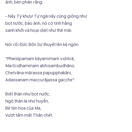
ảnh, bèn phán rằng:
- Nầy Tỳ khưu! Tự ngã nầy cũng giống như 
bọt nước, bào ảnh, nó có tính hằng
sanh khởi và hoại diệt như thế mãi.
Nói rồi Đức Bổn Sư thuyết lên kệ ngôn:
“Pheṇūpamaṃ kāyamimaṃ viditvā,
Marīcidhammaṃ abhisambudhāno;
Chetvāna mārassa papupphakāni,
Adassanaṃ maccurājassa gacche”.
Biết thân như bọt nước,
Ngộ thân là như huyễn,
Bẻ tên hoa của Ma,
Vượt tầm mắt Thần chết.