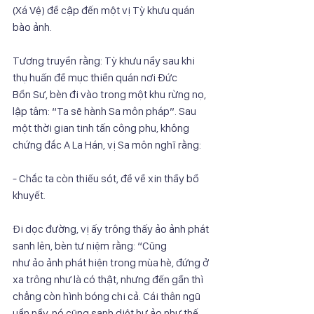
(Xá Vệ) đề cập đến một vị Tỳ khưu quán 
bào ảnh.
Tương truyền rằng: Tỳ khưu nầy sau khi 
thụ huấn đề mục thiền quán nơi Đức
Bổn Sư, bèn đi vào trong một khu rừng nọ, 
lập tâm: “Ta sẽ hành Sa môn pháp”. Sau
một thời gian tinh tấn công phu, không 
chứng đắc A La Hán, vị Sa môn nghĩ rằng:
- Chắc ta còn thiếu sót, để về xin thầy bổ 
khuyết.
Đi dọc đường, vị ấy trông thấy ảo ảnh phát 
sanh lên, bèn tư niệm rằng: “Cũng
như ảo ảnh phát hiện trong mùa hè, đứng ở 
xa trông như là có thật, nhưng đến gần thì
chẳng còn hình bóng chi cả. Cái thân ngũ 
uẩn nầy, nó cũng sanh diệt hư ảo như thế