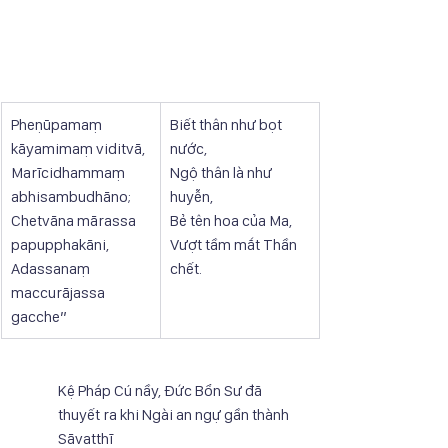
Pheṇūpamaṃ 
Biết thân như bọt 
kāyamimaṃ viditvā, 
nước,
Marīcidhammaṃ 
Ngộ thân là như 
abhisambudhāno; 
huyễn,
Chetvāna mārassa 
Bẻ tên hoa của Ma,
papupphakāni, 
Vượt tầm mắt Thần 
Adassanaṃ 
chết.
maccurājassa 
gacche”
Kệ Pháp Cú nầy, Đức Bổn Sư đã 
thuyết ra khi Ngài an ngự gần thành 
Sāvatthī