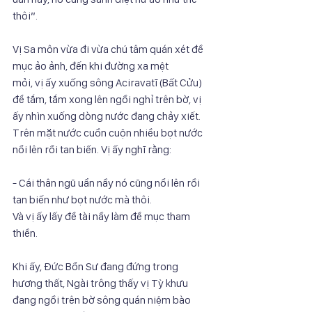
thôi”.
Vị Sa môn vừa đi vừa chú tâm quán xét đề 
mục ảo ảnh, đến khi đường xa mệt
mỏi, vị ấy xuống sông Aciravatī (Bất Cửu) 
để tắm, tắm xong lên ngồi nghỉ trên bờ, vị
ấy nhìn xuống dòng nước đang chảy xiết. 
Trên mặt nước cuồn cuộn nhiều bọt nước
nổi lên rồi tan biến. Vị ấy nghĩ rằng:
- Cái thân ngũ uẩn nầy nó cũng nổi lên rồi 
tan biến như bọt nước mà thôi.
Và vị ấy lấy đề tài nầy làm đề mục tham 
thiền.
Khi ấy, Đức Bổn Sư đang đứng trong 
hương thất, Ngài trông thấy vị Tỳ khưu
đang ngồi trên bờ sông quán niệm bào 