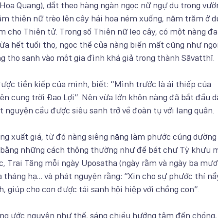
 (Hoa Quang), dắt theo hàng ngàn ngọc nữ ngự du trong vườ
m thiên nữ trèo lên cây hái hoa ném xuống, năm trăm ở d
m cho Thiên tử. Trong số Thiên nữ leo cây, có một nàng đ
vừa hết tuổi thọ, ngọc thể của nàng biến mất cũng như ng
g thọ sanh vào một gia đình khá giả trong thành Sāvatthī.
được tiền kiếp của mình, biết: “Mình trước là ái thiếp của
ên cung trời Đao Lợi”. Nên vừa lớn khôn nàng đã bắt đầu 
t nguyện cầu được siêu sanh trở về đoàn tụ với lang quân.
àng xuất giá, từ đó nàng siêng năng làm phước cúng dường
bằng những cách thông thường như để bát chư Tỳ khưu 
c, Trai Tăng mỗi ngày Uposatha (ngày rằm và ngày ba mươi
a tháng hạ… và phát nguyện rằng: “Xin cho sự phước thí nầ
, giúp cho con được tái sanh hội hiệp với chồng con”.
ng ước nguyện như thế, sáng chiều hướng tâm đến chồng,