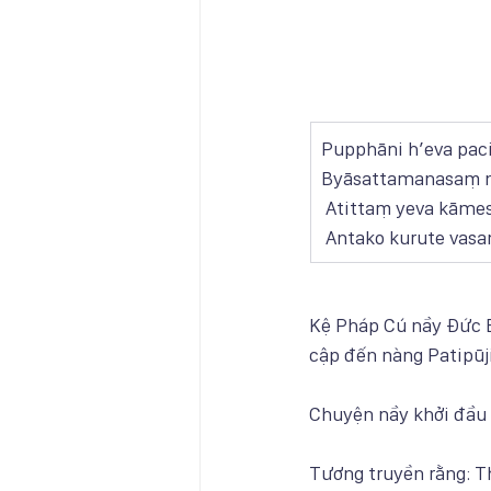
Pupphāni h’eva pac
Byāsattamanasaṃ 
 Atittaṃ yeva kāme
 Antako kurute vas
Kệ Pháp Cú nầy Đức B
cập đến nàng Patipūji
Chuyện nầy khởi đầu t
Tương truyền rằng: T