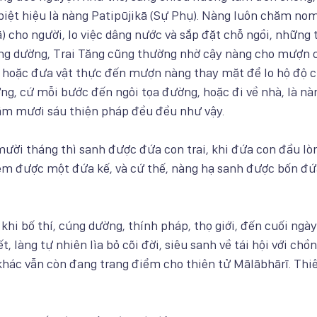
biệt hiệu là nàng Patipūjikā (Sự Phụ). Nàng luôn chăm no
) cho người, lo việc dâng nước và sắp đặt chỗ ngồi, những 
ng dường, Trai Tăng cũng thường nhờ cậy nàng cho mượn 
, hoặc đưa vật thực đến mượn nàng thay mặt để lo hộ độ 
ng, cứ mỗi bước đến ngôi tọa đường, hoặc đi về nhà, là nà
ăm mươi sáu thiện pháp đều đều như vậy.
mười tháng thì sanh được đứa con trai, khi đứa con đầu lò
hêm được một đứa kế, và cứ thế, nàng hạ sanh được bốn đứ
khi bố thí, cúng dường, thính pháp, thọ giới, đến cuối ngày
, làng tự nhiên lìa bỏ cõi đời, siêu sanh về tái hội với chồn
khác vẫn còn đang trang điểm cho thiên tử Mālābhārī. Thi