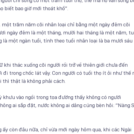
người chỉ sống có một trăm tuổi thọ, thế mà họ vẫn sống 
họ biết bao giờ mới thoát khổ”.
a, một trăm năm cõi nhân loại chỉ bằng một ngày đêm cõi
ươi ngày đêm là một tháng, mười hai tháng là một năm, tu
g là một ngàn tuổi, tính theo tuổi nhân loại là ba mươi sáu 
ữ khi thác xuống cõi người rồi trở về thiên giới chưa đến
 đi trong chốc lát vậy. Con người có tuổi thọ ít ỏi như thế
i thì thật là không phải cách.
 khưu vào ngồi trong tọa đường thấy không có người
không ai sắp đặt, nước không ai dâng cúng bèn hỏi: “Nàng 
g ấy còn đâu nữa, chỉ vừa mới ngày hôm qua, khi các Ngài