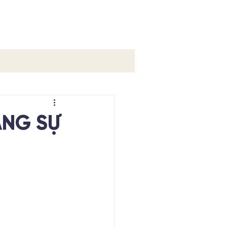
Ệ
NÀNG SỰ