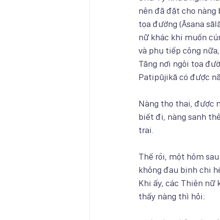
nên đã đặt cho nàng 
tọa đường (Āsana sālā
nữ khác khi muốn cú
và phụ tiếp công nữa
Tăng nơi ngôi tọa đườ
Patipūjikā có được n
Nàng thọ thai, được 
biết đi, nàng sanh t
trai.
Thế rồi, một hôm sau 
không đau bịnh chi hết
Khi ấy, các Thiên nữ 
thấy nàng thì hỏi: