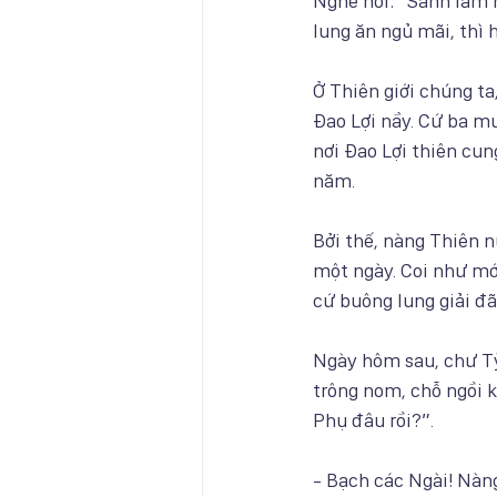
Nghe nói: “Sanh làm 
lung ăn ngủ mãi, thì 
Ở Thiên giới chúng t
Đao Lợi nầy. Cứ ba m
nơi Đao Lợi thiên cun
năm.
Bởi thế, nàng Thiên n
một ngày. Coi như mới
cứ buông lung giải đã
Ngày hôm sau, chư Tỳ
trông nom, chỗ ngồi 
Phụ đâu rồi?”.
- Bạch các Ngài! Nàn