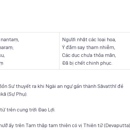
inantaṃ, 
Người nhặt các loại hoa,
naraṃ;
Ý đắm say tham nhiễm,
su,
Các dục chưa thỏa mãn,
aṃ
Đã bị chết chinh phục.
ổn Sư thuyết ra khi Ngài an ngự gần thành Sāvatthī đề
kā (Sự Phụ).
ừ trên cung trời Đao Lợi.
hưở ấy trên Tam thập tam thiên có vị Thiên tử (Devaputta