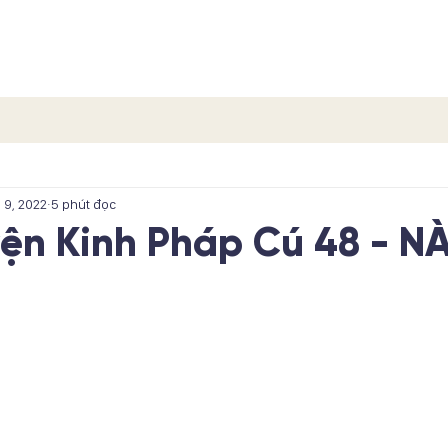
TRANG CHỦ
CÁC PHẨM
CÁC TÍCH TRUYỆN
LIÊN H
 9, 2022
5 phút đọc
yện Kinh Pháp Cú 48 - 