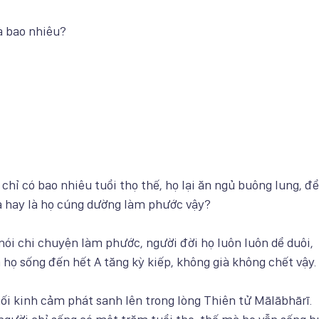
là bao nhiêu?
chỉ có bao nhiêu tuổi thọ thế, họ lại ăn ngủ buông lung, để
ua hay là họ cúng dường làm phước vậy?
ói chi chuyện làm phước, người đời họ luôn luôn dể duôi,
 họ sống đến hết A tăng kỳ kiếp, không già không chết vậy.
i kinh cảm phát sanh lên trong lòng Thiên tử Mālābhārī.