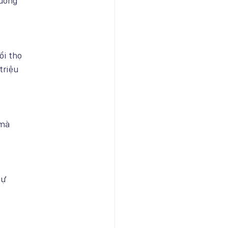
buông
ổi thọ
triệu
 mà
Sự