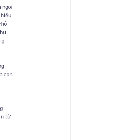
m ngôi
thiếu
chỗ
chư
ng
ng
a con
g.
ên tử