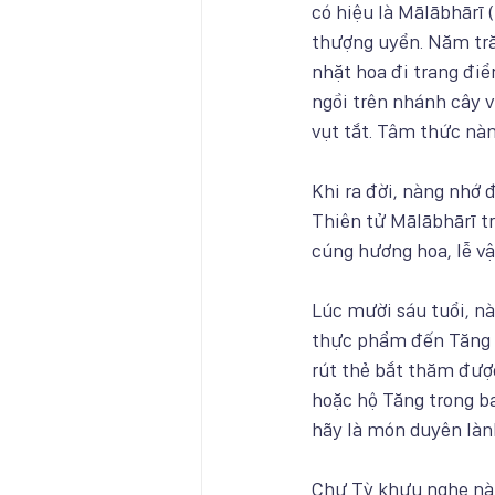
có hiệu là Mālābhārī
thượng uyển. Năm tră
nhặt hoa đi trang điể
ngồi trên nhánh cây 
vụt tắt. Tâm thức nàn
Khi ra đời, nàng nhớ 
Thiên tử Mālābhārī tr
cúng hương hoa, lễ vậ
Lúc mười sáu tuổi, n
thực phẩm đến Tăng 
rút thẻ bắt thăm đượ
hoặc hộ Tăng trong b
hãy là món duyên lành
Chư Tỳ khưu nghe nà