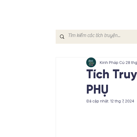
Kinh Pháp Cú
28 thg
Tích Tru
PHỤ
Đã cập nhật:
12 thg 7, 2024