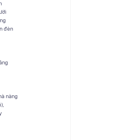
n
ưới
ang
ọn đèn
dâng
mà nàng
),
y