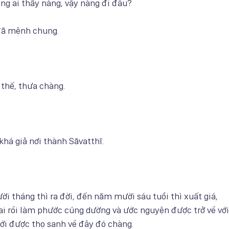
ng ai thấy nàng, vậy nàng đi đâu?
đã mệnh chung.
 thế, thưa chàng.
khá giả nơi thành Sāvatthī.
i tháng thì ra đời, đến năm mười sáu tuổi thì xuất giá,
ai rồi làm phước cúng dường và ước nguyện được trở về với
ới được thọ sanh về đây đó chàng.