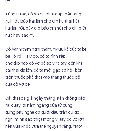
Túng nước, cô vợ bé phải đáp thật rằng: 
“Chị đã báo hại làm cho em hư thai hết
hai lần rồi, bây giờ bảo em nói cho chị biết 
nữa hay sao?”.
Cô Vañhithiṃ nghĩ thầm: “Mưu kế của ta bị 
bại lộ rồi”. Từ đó, cô ta rình rập,
chờ dịp nào cô vợ bé sơ ý ra tay, đến khi 
cái thai đã lớn, cô ta mới gặp cơ hội, bèn
trộn thuốc phá thai vào thang thuốc bổ 
của cô vợ bé.
Cái thai đã già ngày tháng, nên không xảo 
ra, quay lại nằm ngang cửa tử cung,
dựng phụ nghe dạ dưới đau trằn dữ dội, 
nghi mình sắp thiệt mạng vì tay cô vợ lớn,
nên vừa khóc vừa thề nguyền rằng: “Một 