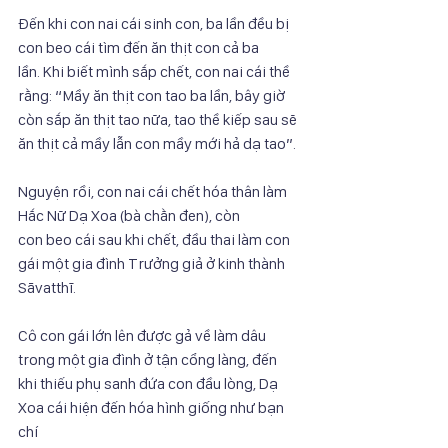
Đến khi con nai cái sinh con, ba lần đều bị 
con beo cái tìm đến ăn thịt con cả ba
lần. Khi biết mình sắp chết, con nai cái thề 
rằng: “Mầy ăn thịt con tao ba lần, bây giờ
còn sắp ăn thịt tao nữa, tao thề kiếp sau sẽ 
ăn thịt cả mầy lẫn con mầy mới hả dạ tao”.
Nguyện rồi, con nai cái chết hóa thân làm 
Hắc Nữ Dạ Xoa (bà chằn đen), còn
con beo cái sau khi chết, đầu thai làm con 
gái một gia đình Trưởng giả ở kinh thành
Sāvatthī.
Cô con gái lớn lên được gả về làm dâu 
trong một gia đình ở tận cổng làng, đến
khi thiếu phụ sanh đứa con đầu lòng, Dạ 
Xoa cái hiện đến hóa hình giống như bạn 
chí