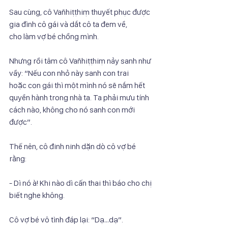
Sau cùng, cô Vañhiṭṭhiṃ thuyết phục được 
gia đình cô gái và dắt cô ta đem về,
cho làm vợ bé chồng mình.
Nhưng rồi tâm cô Vañhiṭṭhiṃ nảy sanh như 
vầy: “Nếu con nhỏ này sanh con trai
hoặc con gái thì một mình nó sẽ nắm hết 
quyền hành trong nhà ta. Ta phải mưu tính
cách nào, không cho nó sanh con mới 
được”.
Thế nên, cô đinh ninh dặn dò cô vợ bé 
rằng:
- Dì nó à! Khi nào dì cấn thai thì báo cho chị 
biết nghe không.
Cô vợ bé vô tình đáp lại: “Dạ…dạ”.