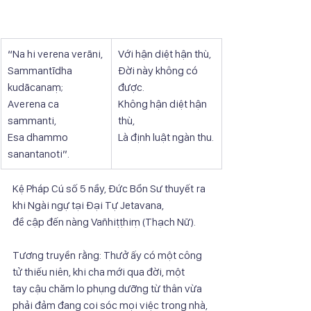
“Na hi verena verāni,
Với hận diệt hận thù,
Sammantīdha 
Đời này không có 
kudācanaṃ;
được.
Averena ca 
Không hận diệt hận 
sammanti,
thù,
Esa dhammo 
Là định luật ngàn thu.
sanantanoti”.
Kệ Pháp Cú số 5 nầy, Đức Bổn Sư thuyết ra 
khi Ngài ngự tại Đại Tự Jetavana,
đề cập đến nàng Vañhiṭṭhiṃ (Thạch Nữ).
Tương truyền rằng: Thưở ấy có một công 
tử thiếu niên, khi cha mới qua đời, một
tay cậu chăm lo phụng dưỡng từ thân vừa 
phải đảm đang coi sóc mọi việc trong nhà,