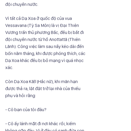
đội chuyền nước.
Vì tất cả Dạ Xoa ở quốc độ của vua 
Vessavana (Tỳ Sa Môn) là vị Đại Thiên
Vương trấn thủ phương Bắc, đều bị bắt đi 
đội chuyền nước từ hồ Anottattā (Thiên
Lãnh). Công việc làm sau nầy kéo dài đến 
bốn năm tháng, khi được phóng thích, các
Dạ Xoa khác đều bị bỏ mạng vì quá nhọc 
xác.
Còn Dạ Xoa Kāḷī (Hắc nữ), khi mãn hạn 
được thả ra, lật đật trở lại nhà của thiếu
phụ và hỏi rằng:
- Cô bạn của tôi đâu?
- Cô ấy lánh mặt đi nơi khác rồi, kiếm 
không gặp đâu. Vì ở đây có sanh đứa con