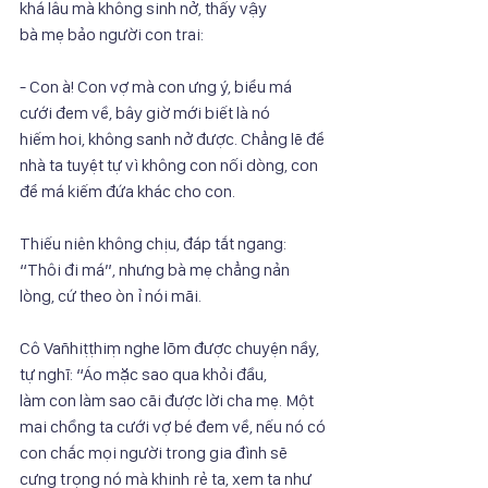
khá lâu mà không sinh nở, thấy vậy
bà mẹ bảo người con trai:
- Con à! Con vợ mà con ưng ý, biểu má 
cưới đem về, bây giờ mới biết là nó
hiếm hoi, không sanh nở được. Chẳng lẽ để 
nhà ta tuyệt tự vì không con nối dòng, con
để má kiếm đứa khác cho con.
Thiếu niên không chịu, đáp tắt ngang: 
“Thôi đi má”, nhưng bà mẹ chẳng nản
lòng, cứ theo òn ỉ nói mãi.
Cô Vañhiṭṭhiṃ nghe lõm được chuyện nầy, 
tự nghĩ: “Áo mặc sao qua khỏi đầu,
làm con làm sao cãi được lời cha mẹ. Một 
mai chồng ta cưới vợ bé đem về, nếu nó có
con chắc mọi người trong gia đình sẽ 
cưng trọng nó mà khinh rẻ ta, xem ta như 