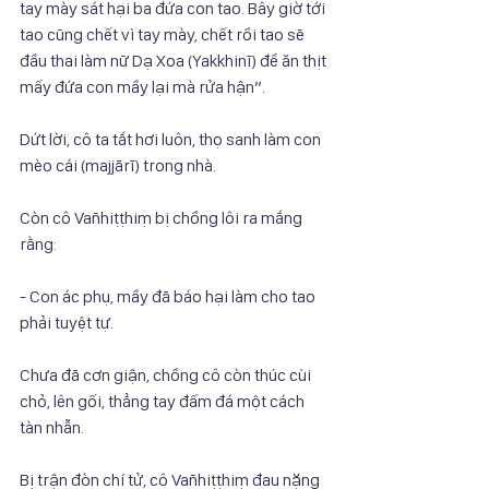
tay mày sát hại ba đứa con tao. Bây giờ tới
tao cũng chết vì tay mày, chết rồi tao sẽ 
đầu thai làm nữ Dạ Xoa (Yakkhinī) để ăn thịt
mấy đứa con mầy lại mà rửa hận”.
Dứt lời, cô ta tắt hơi luôn, thọ sanh làm con 
mèo cái (majjārī) trong nhà.
Còn cô Vañhiṭṭhiṃ bị chồng lôi ra mắng 
rằng:
- Con ác phụ, mầy đã báo hại làm cho tao 
phải tuyệt tự.
Chưa đã cơn giận, chồng cô còn thúc cùi 
chỏ, lên gối, thẳng tay đấm đá một cách
tàn nhẫn.
Bị trận đòn chí tử, cô Vañhiṭṭhiṃ đau nặng 