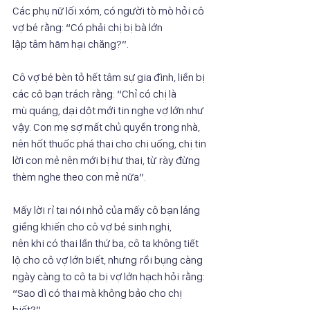
Các phụ nữ lối xóm, có người tò mò hỏi cô 
vợ bé rằng: “Có phải chị bị bà lớn
lập tâm hãm hại chăng?”.
Cô vợ bé bèn tỏ hết tâm sự gia đình, liền bị 
các cô bạn trách rằng: “Chỉ có chị là
mù quáng, dại dột mới tin nghe vợ lớn như 
vậy. Con mẹ sợ mất chủ quyền trong nhà,
nên hốt thuốc phá thai cho chị uống, chị tin 
lời con mẻ nên mới bị hư thai, từ rày đừng
thèm nghe theo con mẻ nữa”.
Mấy lời rỉ tai nói nhỏ của mấy cô bạn láng 
giềng khiến cho cô vợ bé sinh nghi,
nên khi có thai lần thứ ba, cô ta không tiết 
lộ cho cô vợ lớn biết, nhưng rồi bụng càng
ngày càng to cô ta bị vợ lớn hạch hỏi rằng: 
“Sao dì có thai mà không bảo cho chị
biết?”.