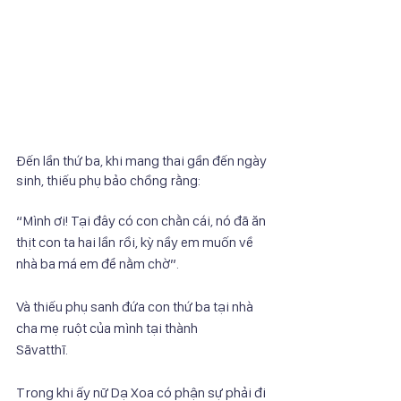
Đến lần thứ ba, khi mang thai gần đến ngày 
sinh, thiếu phụ bảo chồng rằng:
“Mình ơi! Tại đây có con chằn cái, nó đã ăn 
thịt con ta hai lần rồi, kỳ nầy em muốn về
nhà ba má em để nằm chờ”.
Và thiếu phụ sanh đứa con thứ ba tại nhà 
cha mẹ ruột của mình tại thành
Sāvatthī.
Trong khi ấy nữ Dạ Xoa có phận sự phải đi 