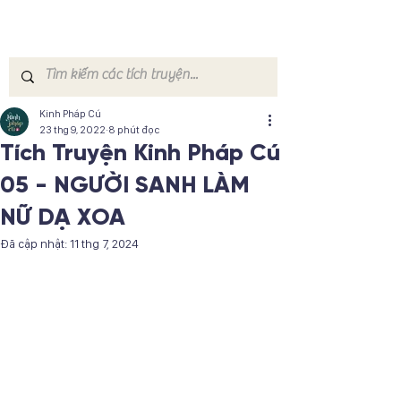
Kinh Pháp Cú
23 thg 9, 2022
8 phút đọc
Tích Truyện Kinh Pháp Cú
05 - NGƯỜI SANH LÀM
NỮ DẠ XOA
Đã cập nhật:
11 thg 7, 2024