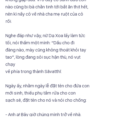
nào cũng bị bà chằn tinh tới bắt ăn thịt hết, 
nên kì nầy cô về nhà cha mẹ ruột của cô
rồi.
Nghe đáp như vậy, nữ Dạ Xoa lấy làm tức 
tối, nói thầm một mình: “Dầu cho đi
đàng nào, mày cũng không thoát khỏi tay 
tao”, lòng đang sôi sục hận thù, nó vụt 
chạy
về phía trong thành Sāvatthī.
Ngày ấy, nhằm ngày lễ đặt tên cho đứa con 
mới sinh, thiếu phụ tắm rửa cho con
sạch sẽ, đặt tên cho nó và nói cho chồng:
- Anh ạ! Bây giờ chúng mình trở về nhà.
Nói đoạn, thiếu phụ bồng con theo chồng 