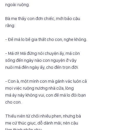
ngoài ruộng.
Bà mẹ thấy con đơn chiếc, mới bảo cậu 
rằng:
- Để má lo bề gia thất cho con, nghe không.
- Má ơi! Má đừng nói chuyện ấy, má còn 
sống đến ngày nào con nguyện ở vậy
nuôi má đến ngày ấy, cho đến trọn đời.
- Con à, một mình con mà gánh vác luôn cả 
mọi việc ruộng nương nhà cửa, lòng
má áy náy không vui, con để má lo đôi bạn 
cho con.
Thiếu niên từ chối nhiều phen, nhưng bà 
mẹ cứ thúc giục, dỗ dành mãi, nên cậu
làm thinh nhận chịu.