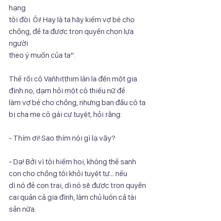
hạng
tôi đòi. Ôi! Hay là ta hãy kiếm vợ bé cho 
chồng, để ta được trọn quyền chọn lựa 
người
theo ý muốn của ta”.
Thế rồi cô Vañhiṭṭhiṃ lân la đến một gia 
đình nọ, dạm hỏi một cô thiếu nữ để
làm vợ bé cho chồng, nhưng ban đầu cô ta 
bị cha mẹ cô gái cự tuyệt, hỏi rằng:
- Thím ơi! Sao thím nói gì lạ vậy?
- Dạ! Bởi vì tôi hiếm hoi, không thể sanh 
con cho chồng tôi khỏi tuyệt tự… nếu
dì nó đẻ con trai, dì nó sẽ được trọn quyền 
cai quản cả gia đình, làm chủ luôn cả tài
sản nữa.