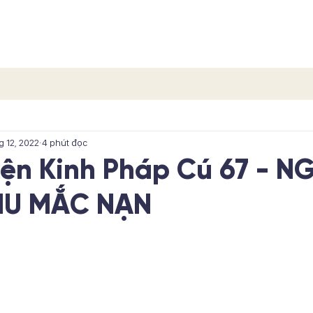
TRANG CHỦ
CÁC PHẨM
CÁC TÍCH TRUYỆN
LIÊN H
g 12, 2022
4 phút đọc
yện Kinh Pháp Cú 67 - N
HU MẮC NẠN