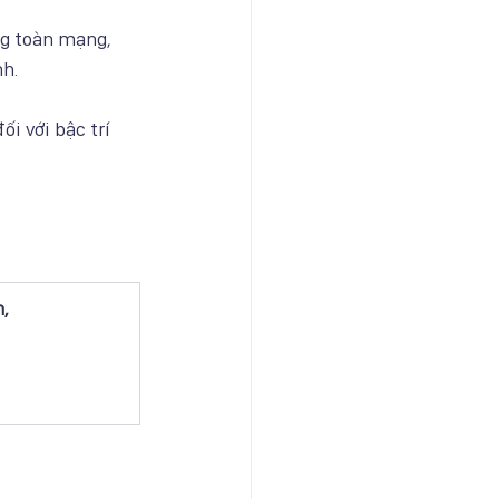
ng toàn mạng, 
h.
ối với bậc trí 
,