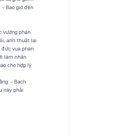
 - Bao giờ đến 
ốc vương phán 
i, anh thuật lại 
, đức vua phán 
ới làm nhân 
ào cho hợp lý.
ằng: - Bạch 
u này phải 