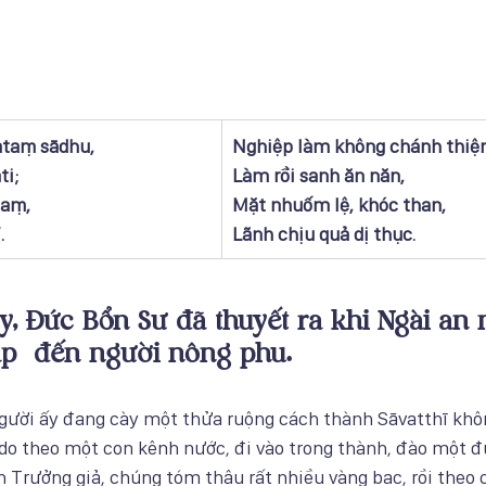
taṃ sādhu,
​Nghiệp làm không chánh thiện
ti;
Làm rồi sanh ăn năn,
daṃ,
Mặt nhuốm lệ, khóc than,
.
Lãnh chịu quả dị thục.
, Đức Bổn Sư đã thuyết ra khi Ngài an n
ập  đến người nông phu. 
gười ấy đang cày một thửa ruộng cách thành Sāvatthī khôn
o theo một con kênh nước, đi vào trong thành, đào một 
 Trưởng giả, chúng tóm thâu rất nhiều vàng bạc, rồi theo