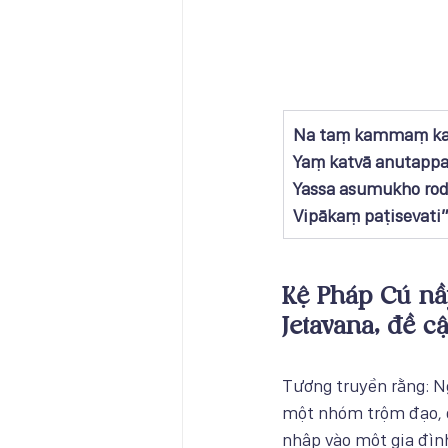
​Na taṃ kammaṃ ka
Yaṃ katvā anutappa
Yassa asumukho ro
Vipākaṃ paṭisevati”
Kệ Pháp Cú nầy
Jetavana, đề c
Tương truyền rằng: N
một nhóm trộm đạo, d
nhập vào một gia đình