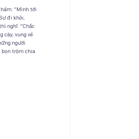
thầm: “Mình tới 
ư đi khỏi, 
thì nghĩ: “Chắc 
g cày, vụng về 
những người 
 bọn trộm chia 