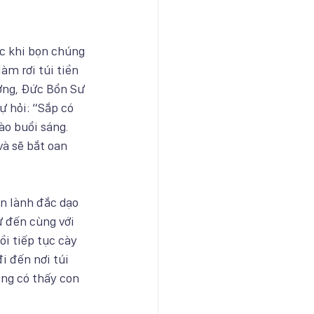
c khi bọn chúng 
àm rơi túi tiền 
ơng, Đức Bổn Sư 
ự hỏi: “Sắp có 
o buổi sáng. 
à sẽ bắt oan 
n lành đắc dạo 
 đến cùng với 
ồi tiếp tục cày 
 đến nơi túi 
Ông có thấy con 