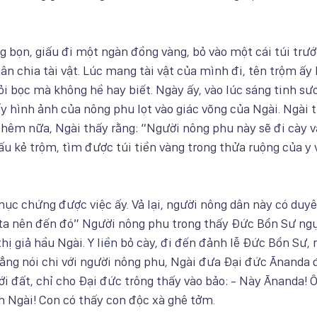
 bọn, giấu đi một ngàn đồng vàng, bỏ vào một cái túi trướ
n chia tài vật. Lúc mang tài vật của mình đi, tên trộm ấy l
i bọc mà không hề hay biết. Ngày ấy, vào lúc sáng tinh sư
ấy hình ảnh của nông phu lọt vào giác võng của Ngài. Ngài t
thêm nữa, Ngài thấy rằng: “Người nông phu này sẽ đi cày và
u kẻ trộm, tìm được túi tiền vàng trong thửa ruộng của y v
mục chứng được việc ấy. Vả lại, người nông dân này có duyê
ta nên đến đó” Người nông phu trong thấy Đức Bổn Sư ngự
hị giả hầu Ngài. Y liền bỏ cày, đi đến đảnh lễ Đức Bổn Sư, r
ng nói chi với người nông phu, Ngài đưa Đại đức Ānanda đi
ới đất, chỉ cho Đại đức trông thấy vào bảo: - Này Ānanda! 
h Ngài! Con có thấy con độc xà ghê tởm.