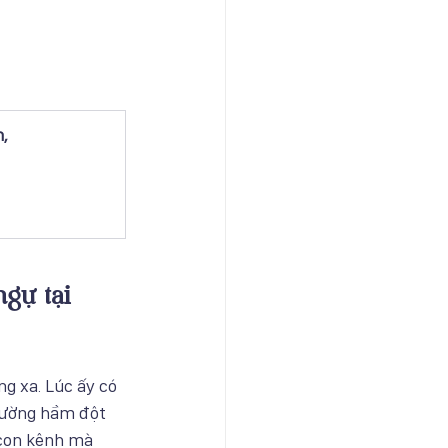
,
gự tại 
g xa. Lúc ấy có 
đường hầm đột 
 con kênh mà 