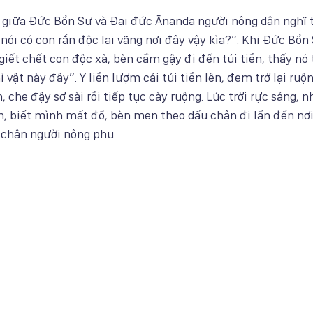
 giữa Đức Bổn Sư và Đại đức Ānanda người nông dân nghĩ 
ói có con rắn độc lai vãng nơi đây vậy kìa?”. Khi Đức Bổn S
iết chết con độc xà, bèn cầm gậy đi đến túi tiền, thấy nó 
ật này đây”. Y liền lượm cái túi tiền lên, đem trở lại ruộn
 che đậy sơ sài rồi tiếp tục cày ruộng. Lúc trời rực sáng, 
m, biết mình mất đồ, bèn men theo dấu chân đi lần đến nơi
u chân người nông phu. 