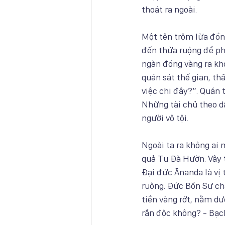
thoát ra ngoài.
Một tên trộm lừa đồng
đến thửa ruộng để phâ
ngàn đồng vàng ra khỏ
quán sát thế gian, th
việc chi đây?”. Quán 
Những tài chủ theo dấ
người vô tội. 
Ngoài ta ra không ai 
quả Tu Đà Hườn. Vậy 
Đại đức Ānanda là vị t
ruộng. Đức Bổn Sư chẳ
tiền vàng rớt, nằm dư
rắn độc không? - Bạc