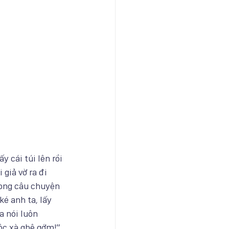
y cái túi lên rồi 
giả vờ ra đi 
xong câu chuyện 
é anh ta, lấy 
a nói luôn 
c xà ghê gớm!”. 