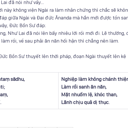
 Lai đã nói như vầy…
ời này không viện Ngài ra làm nhân chứng thì chắc sẽ khô
 đáp giữa Ngài và Đại đức Ānanda mà hắn mới được tồn san
vậy, Đức Bổn Sư đáp:
ng, Như Lai đã nói lên bấy nhiêu lời rồi mới đi. Lẽ thường, đ
 làm rồi, về sau phải ăn năn hối hận thì chẳng nên làm.
Đức Bổn Sư thuyết lên thời pháp, đoạn Ngài thuyết lên kệ
taṃ sādhu,
​Nghiệp làm không chánh thiện
ti;
Làm rồi sanh ăn năn,
daṃ,
Mặt nhuốm lệ, khóc than,
.
Lãnh chịu quả dị thục.