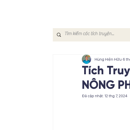
Hùng Hiện Hữu
6 th
Tích Tru
NÔNG P
Đã cập nhật:
12 thg 7, 2024