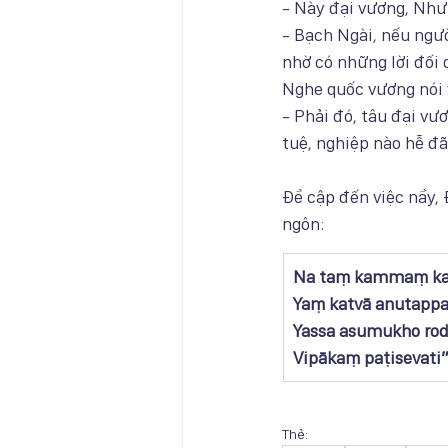
- Này đại vương, Như
- Bạch Ngài, nếu ngư
nhờ có những lời đối
Nghe quốc vương nói 
- Phải đó, tâu đại vươ
tuệ, nghiệp nào hễ đã
Đề cập đến việc nầy, 
ngôn:
​Na taṃ kammaṃ ka
Yaṃ katvā anutappa
Yassa asumukho ro
Vipākaṃ paṭisevati”
Thẻ: