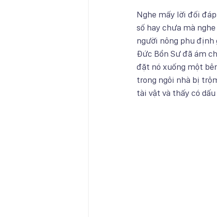
Nghe mấy lời đối đáp
số hay chưa mà nghe n
người nông phu định g
Đức Bổn Sư đã ám chỉ v
đặt nó xuống một bên,
trong ngôi nhà bị trộ
tài vật và thấy có dấ