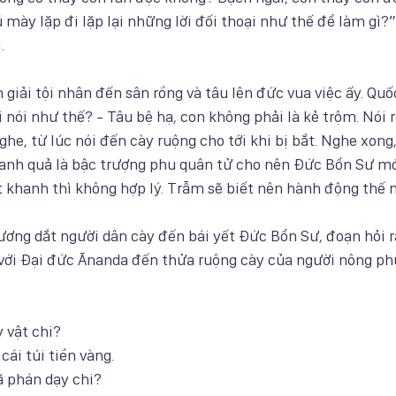
 mày lặp đi lặp lại những lời đối thoại như thế để làm gì?”.
.
 giải tội nhân đến sân rồng và tâu lên đức vua việc ấy. Qu
ại nói như thế? - Tâu bệ hạ, con không phải là kẻ trộm. Nói rồ
he, từ lúc nói đến cày ruộng cho tới khi bị bắt. Nghe xong
hanh quả là bậc trượng phu quân tử cho nên Đức Bổn Sư m
khanh thì không hợp lý. Trẫm sẽ biết nên hành động thế n
ơng dắt người dân cày đến bái yết Đức Bổn Sư, đoạn hỏi r
 với Đại đức Ānanda đến thửa ruộng cày của người nông ph
y vật chi?
cái túi tiền vàng.
ã phán dạy chi?