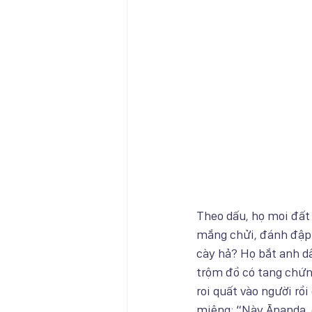
Theo dấu, họ moi đất l
mắng chửi, đánh đập n
cày hả? Họ bắt anh d
trộm đồ có tang chứng
roi quất vào người rồi
miệng: “Này Ānanda, 