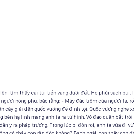
ên, tìm thấy cái túi tiền vàng dưới đất. Họ phủi sạch bụi, lấ
gười nông phu, bảo rằng: - Mày đào trộm của người ta, rồi 
ân cày giải đến quốc vương để định tội. Quốc vương nghe 
 bèn hạ lịnh mang anh ta ra tử hình. Võ đao quân bắt trói k
 dẫn y ra pháp trường. Trong lúc bị đòn roi, anh ta vừa đi vừ
ông có thấy con rắn độc không? Bạch ngài, con thấy con độ