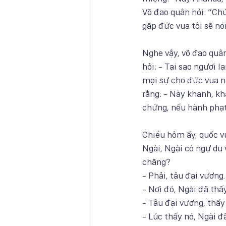
Võ đao quân hỏi: “Chú
gặp đức vua tôi sẽ nói
Nghe vậy, võ đao quân
hỏi: - Tại sao ngươi l
mọi sự cho đức vua ng
rằng: - Này khanh, k
chứng, nếu hành phạt 
Chiều hôm ấy, quốc vư
Ngài, Ngài có ngự du
chăng?
- Phải, tâu đại vương.
- Nơi đó, Ngài đã thấ
- Tâu đại vương, thấy 
- Lúc thấy nó, Ngài đ