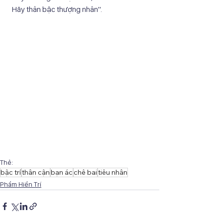
  Hãy thân bậc thượng nhân".
Thẻ:
bậc trí
thân cận
bạn ác
chê bai
tiêu nhân
Phẩm Hiền Trí