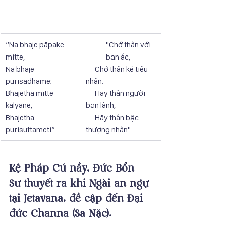
“Na bhaje pāpake 
"Chớ thân với 
mitte, 
bạn ác,
Na bhaje 
      Chớ thân kẻ tiểu 
purisādhame; 
nhân.
Bhajetha mitte 
      Hãy thân người 
kalyāṇe, 
bạn lành,
Bhajetha 
      Hãy thân bậc 
purisuttameti”.
thượng nhân".
Kệ Pháp Cú nầy, Đức Bổn 
Sư thuyết ra khi Ngài an ngự 
tại Jetavana, đề cập đến Đại 
đức Channa (Sa Nặc).