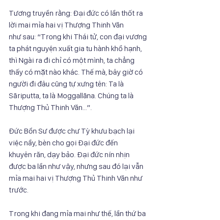
Tương truyền rằng: Đại đức có lần thốt ra 
lời mai mỉa hai vị Thượng Thinh Văn
như sau: “Trong khi Thái tử, con đại vương 
ta phát nguyện xuất gia tu hành khổ hạnh, 
thì Ngài ra đi chỉ có một mình, ta chẳng 
thấy có mặt nào khác. Thế mà, bây giờ có 
người đi đâu cũng tự xưng tên: Ta là 
Sāriputta, ta là Moggallāna. Chúng ta là 
Thượng Thủ Thinh Văn...”.
Đức Bổn Sư được chư Tỳ khưu bạch lại 
việc nầy, bèn cho gọi Đại đức đến
khuyên răn, dạy bảo. Đại đức nín nhịn 
được ba lần như vậy, nhưng sau đó lại vẫn 
mỉa mai hai vị Thượng Thủ Thinh Văn như 
trước.
Trong khi đang mỉa mai như thế, lần thứ ba 