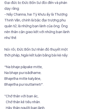
Đại đức bị Đức Bổn Sư đòi đến và phán 
dạy rằng: 
- Nầy Channa, hai Tỳ khưu ấy là Thượng 
Thinh Văn, chính là bậc đại trượng phu 
quân tử, là những bạn lành của ông. Ông 
nên thân cận giao kết với những bạn lành 
như thế.
Nói rồi, Đức Bổn Sư nhân đó thuyết một 
thời pháp, Ngài kết luận bằng bài kệ nầy:
“Na bhaje pāpake mitte,
Na bhaje purisādhame;
Bhajetha mitte kalyāṇe,
Bhajetha purisuttameti”.
"Chớ thân với bạn ác,
  Chớ thân kẻ tiểu nhân.
  Hãy thân người bạn lành,