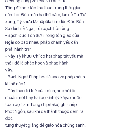
ở chung cùng với các vị Đại Đức
Tăng để học tập thu thúc trong thời gian 
năm hạ. Đến mãn hạ thứ năm, làm lễ Tự Tứ
xong, Tỳ khưu Mahāpāla tìm đến Đức Bổn 
Sư đảnh lễ Ngài, rồi bạch hỏi rằng:
- Bạch Đức Tôn Sư! Trong tôn giáo của 
Ngài có bao nhiêu pháp chánh yếu cần
phải hành trì?
- Này Tỳ khưu! Chỉ có hai pháp tất yếu mà 
thôi, đó là pháp học và pháp hành
vậy.
- Bạch Ngài! Pháp học là sao và pháp hành 
là thế nào?
- Tùy theo trí tuệ của mình, học hỏi ôn 
nhuần một hay hai bộ kinh (Nikāya) hoặc
toàn bộ Tam Tạng (Tipiṭaka) ghi chép 
Phật Ngôn, sau khi đã thành thuộc đem ra 
đọc
tụng thuyết giảng để giáo hóa chúng sanh, 