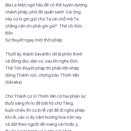
(Ba La Mật) ngõ hầu để có thể tuyên dương 
chánh pháp, phổ độ quần sanh. Cái ông
này cứ lo gìn giữ cho Ta cái chỗ mà Ta 
chẳng cần chi phải gìn giữ”. Thế rồi Đức 
Bổn
Sư thuyết ngay một thời pháp.
Thưở ấy, thành Savatthi rất là phồn thịnh 
và đông đúc dân cư, sau khi nghe Đức
Thế Tôn thuyết pháp thì phần lớn nhập 
dòng Thánh vức, chứng bậc Thinh Văn
(Sāvaka).
Chư Thánh cư sĩ Thinh Văn có hai phận sự: 
Buổi sáng thì lo để bát hộ chư Tăng,
buổi chiều thì cụ bị lễ vật để đi nghe pháp. 
Khi đi, các vị ấy cầm hương hoa trên tay
và dắt theo người để mang vải hoặc y, 