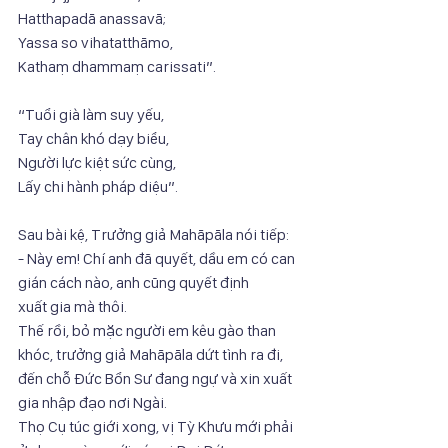
Hatthapadā anassavā;
Yassa so vihatatthāmo,
Kathaṃ dhammaṃ carissati”.
“Tuổi già làm suy yếu,
Tay chân khó dạy biểu,
Người lực kiệt sức cùng,
Lấy chi hành pháp diệu”.
Sau bài kệ, Trưởng giả Mahāpāla nói tiếp:
- Này em! Chí anh đã quyết, dầu em có can 
gián cách nào, anh cũng quyết định
xuất gia mà thôi.
Thế rồi, bỏ mặc người em kêu gào than 
khóc, trưởng giả Mahāpāla dứt tình ra đi,
đến chỗ Đức Bổn Sư đang ngự và xin xuất 
gia nhập đạo nơi Ngài.
Thọ Cụ túc giới xong, vị Tỳ Khưu mới phải 