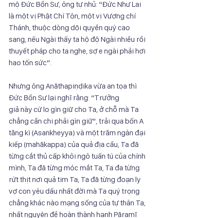
mộ Đức Bổn Sư, ông tự nhủ: “Đức Như Lai 
là một vị Phật Chí Tôn, một vị Vương chí
Thánh, thuộc dòng dõi quyền quý cao 
sang, nếu Ngài thấy ta hộ độ Ngài nhiều rồi
thuyết pháp cho ta nghe, sợ e ngài phải hơi 
hao tốn sức”.
Nhưng ông Anāthapiṇḍika vừa an tọa thì 
Đức Bổn Sư lại nghĩ rằng: “Trưởng
giả này cứ lo gìn giữ cho Ta, ở chỗ mà Ta 
chẳng cần chi phải gìn giữ”, trải qua bốn A
tăng kì (Asaṅkheyya) và một trăm ngàn đại 
kiếp (mahākappa) của quả địa cầu, Ta đã
từng cắt thủ cấp khôi ngô tuấn tú của chính 
mình, Ta đã từng móc mắt Ta, Ta đa từng
rứt thịt nơi quả tim Ta, Ta đã từng đoạn ly 
vợ con yêu dấu nhất đời mà Ta quý trọng
chẳng khác nào mạng sống của tự thân Ta, 
nhất nguyện để hoàn thành hạnh Pāramī