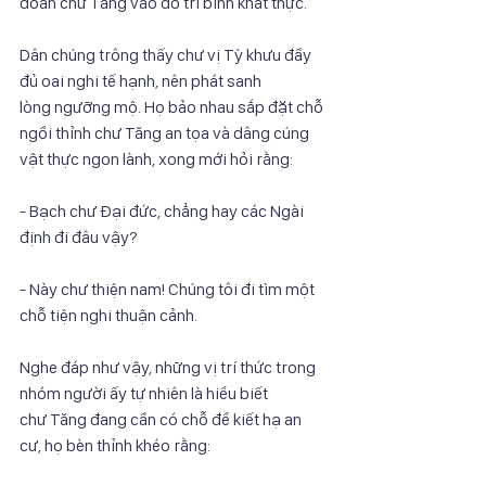
đoàn chư Tăng vào đó trì bình khất thực.
Dân chúng trông thấy chư vị Tỳ khưu đầy 
đủ oai nghi tế hạnh, nên phát sanh
lòng ngưỡng mộ. Họ bảo nhau sắp đặt chỗ 
ngồi thỉnh chư Tăng an tọa và dâng cúng
vật thực ngon lành, xong mới hỏi rằng:
- Bạch chư Đại đức, chẳng hay các Ngài 
định đi đâu vậy?
- Này chư thiện nam! Chúng tôi đi tìm một 
chỗ tiện nghi thuận cảnh.
Nghe đáp như vậy, những vị trí thức trong 
nhóm người ấy tự nhiên là hiểu biết
chư Tăng đang cần có chỗ để kiết hạ an 
cư, họ bèn thỉnh khéo rằng: