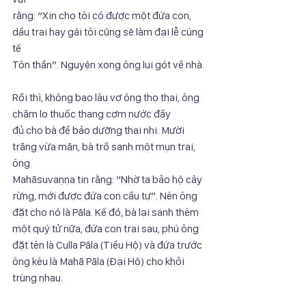
rằng: “Xin cho tôi có được một đứa con, 
dầu trai hay gái tôi cũng sẽ làm đại lễ cúng 
tế
Tôn thần”. Nguyện xong ông lui gót về nhà.
Rồi thì, không bao lâu vợ ông thọ thai, ông 
chăm lo thuốc thang cơm nước đầy
đủ cho bà để bảo dưỡng thai nhi. Mười 
trăng vừa mãn, bà trổ sanh một mụn trai, 
ông
Mahāsuvaṇṇa tin rằng: “Nhờ ta bảo hộ cây 
rừng, mới được đứa con cầu tự”. Nên ông
đặt cho nó là Pāla. Kế đó, bà lại sanh thêm 
một quý tử nữa, đứa con trai sau, phú ông
đặt tên là Culla Pāla (Tiểu Hộ) và đứa trước 
ông kêu là Mahā Pāla (Đại Hộ) cho khỏi
trùng nhau.