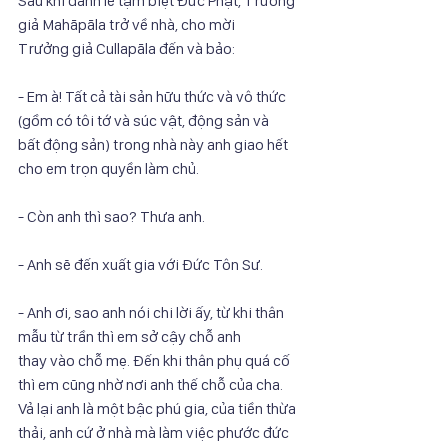
Sau khi đảnh lễ tạm biệt Đức Phật, Trưởng 
giả Mahāpāla trở về nhà, cho mời
Trưởng giả Cullapāla đến và bảo:
- Em à! Tất cả tài sản hữu thức và vô thức 
(gồm có tôi tớ và súc vật, động sản và
bất động sản) trong nhà này anh giao hết 
cho em trọn quyền làm chủ.
- Còn anh thì sao? Thưa anh.
- Anh sẽ đến xuất gia với Đức Tôn Sư.
- Anh ơi, sao anh nói chi lời ấy, từ khi thân 
mẫu từ trần thì em sở cậy chỗ anh
thay vào chỗ mẹ. Đến khi thân phụ quá cố 
thì em cũng nhờ nơi anh thế chỗ của cha.
Vả lại anh là một bậc phú gia, của tiền thừa 
thải, anh cứ ở nhà mà làm việc phước đức