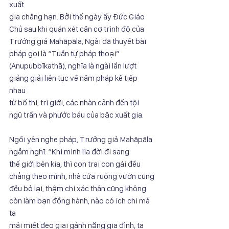
xuất
gia chẳng hạn. Bởi thế ngày ấy Đức Giáo 
Chủ sau khi quán xét căn cơ trình độ của
Trưởng giả Mahāpāla, Ngài đã thuyết bài 
pháp gọi là “Tuần tự pháp thoại”
(Anupubbīkathā), nghĩa là ngài lần lượt 
giảng giải liên tục về năm pháp kế tiếp 
nhau
từ bố thí, trì giới, các nhàn cảnh đến tội 
ngũ trần và phước báu của bậc xuất gia.
Ngồi yên nghe pháp, Trưởng giả Mahāpāla 
ngẫm nghĩ: “Khi mình lìa đời đi sang
thế giới bên kia, thì con trai con gái đều 
chẳng theo mình, nhà cửa ruộng vườn cũng
đều bỏ lại, thậm chí xác thân cũng không 
còn làm bạn đồng hành, nào có ích chi mà 
ta
mải miết đeo giai gánh nặng gia đình, ta 