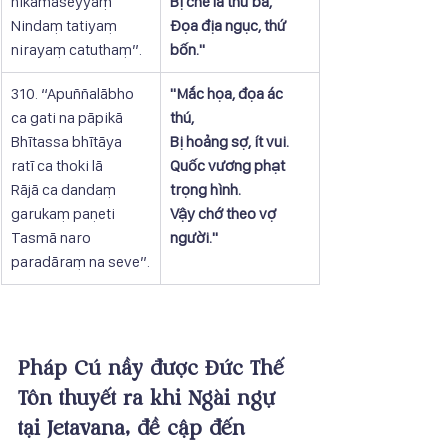
nikāmaseyyaṃ
Bị chê là thứ ba,
Nindaṃ tatiyaṃ 
Đọa địa ngục, thứ 
nirayaṃ catuthaṃ”.
bốn."
310. “Apuññalābho 
​"Mắc họa, đọa ác 
ca gati na pāpikā
thú,
Bhītassa bhītāya 
Bị hoảng sợ, ít vui.
ratī ca thoki lā
Quốc vương phạt 
Rājā ca dandaṃ 
trọng hình.
garukaṃ paṇeti
Vậy chớ theo vợ 
Tasmā naro 
người."
paradāraṃ na seve”.
Pháp Cú nầy được Đức Thế 
Tôn thuyết ra khi Ngài ngự 
tại Jetavana, đề cập đến 