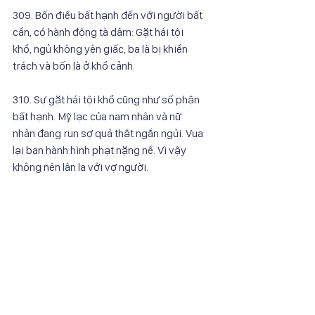
309. Bốn điều bất hạnh đến với người bất 
cẩn, có hành động tà dâm: Gặt hái tội
khổ, ngủ không yên giấc, ba là bị khiển 
trách và bốn là ở khổ cảnh.
310. Sự gặt hái tội khổ cũng như số phận 
bất hạnh. Mỹ lạc của nam nhân và nữ
nhân đang run sợ quả thật ngắn ngủi. Vua 
lại ban hành hình phạt nặng nề. Vì vậy
không nên lân la với vợ người.