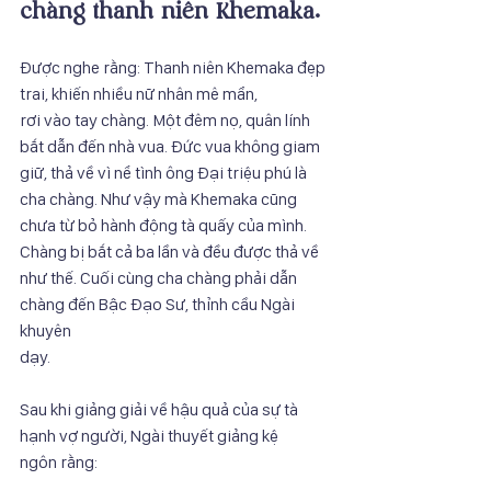
chàng thanh niên Khemaka.
Được nghe rằng: Thanh niên Khemaka đẹp 
trai, khiến nhiều nữ nhân mê mẩn,
rơi vào tay chàng. Một đêm nọ, quân lính 
bắt dẫn đến nhà vua. Đức vua không giam
giữ, thả về vì nể tình ông Đại triệu phú là 
cha chàng. Như vậy mà Khemaka cũng
chưa từ bỏ hành động tà quấy của mình. 
Chàng bị bắt cả ba lần và đều được thả về
như thế. Cuối cùng cha chàng phải dẫn 
chàng đến Bậc Đạo Sư, thỉnh cầu Ngài 
khuyên
dạy.
Sau khi giảng giải về hậu quả của sự tà 
hạnh vợ người, Ngài thuyết giảng kệ
ngôn rằng: