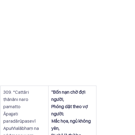
309. “Cattāri 
"Bốn nạn chờ đợi 
ṭhānāni naro 
người,
pamatto
Phóng dật theo vợ 
Āpajjati 
người;
paradārūpasevī
Mắc họa, ngủ không 
Apuññalābhaṃ na 
yên,