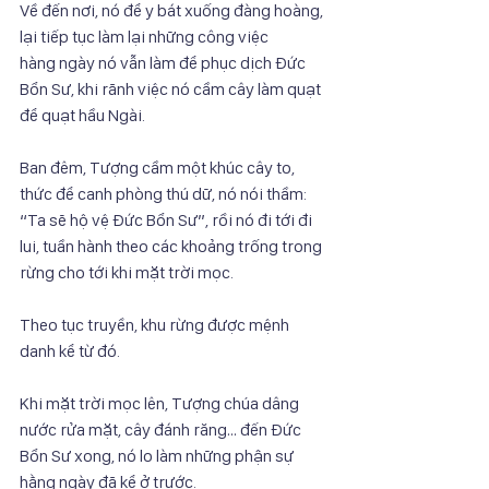
Về đến nơi, nó để y bát xuống đàng hoàng, 
lại tiếp tục làm lại những công việc
hàng ngày nó vẫn làm để phục dịch Đức 
Bổn Sư, khi rãnh việc nó cầm cây làm quạt
để quạt hầu Ngài.
Ban đêm, Tượng cầm một khúc cây to, 
thức để canh phòng thú dữ, nó nói thầm:
“Ta sẽ hộ vệ Đức Bổn Sư”, rồi nó đi tới đi 
lui, tuần hành theo các khoảng trống trong
rừng cho tới khi mặt trời mọc.
Theo tục truyền, khu rừng được mệnh 
danh kể từ đó.
Khi mặt trời mọc lên, Tượng chúa dâng 
nước rửa mặt, cây đánh răng… đến Đức
Bổn Sư xong, nó lo làm những phận sự 
hằng ngày đã kể ở trước.