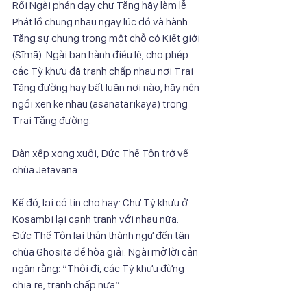
Rồi Ngài phán dạy chư Tăng hãy làm lễ 
Phát lồ chung nhau ngay lúc đó và hành
Tăng sự chung trong một chỗ có Kiết giới 
(Sīmā). Ngài ban hành điều lệ, cho phép
các Tỳ khưu đã tranh chấp nhau nơi Trai 
Tăng đường hay bất luận nơi nào, hãy nên
ngồi xen kẽ nhau (āsanatarikāya) trong 
Trai Tăng đường.
Dàn xếp xong xuôi, Đức Thế Tôn trở về 
chùa Jetavana.
Kế đó, lại có tin cho hay: Chư Tỳ khưu ở 
Kosambi lại cạnh tranh với nhau nữa.
Đức Thế Tôn lại thân thành ngự đến tận 
chùa Ghosita để hòa giải. Ngài mở lời cản
ngăn rằng: “Thôi đi, các Tỳ khưu đừng 
chia rẽ, tranh chấp nữa”.