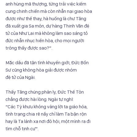
anh hùng mã thượng, từng trải việc kiếm 
cung chinh chiến mà còn nhẫn nại giao hòa
được như thế thay, hà huống là chư Tăng 
đã xuất gia Sa môn, dự hàng Thinh Văn đệ
tử của Như Lai mà không làm sao sáng tỏ 
đức nhẫn nhục hiền hòa, cho mọi người
trông thấy được sao?”.
Mặc dầu đã tận tình khuyến giới, Đức Bổn 
Sư cũng không hòa giải được nhóm
đệ tử của Ngài.
Thấy Tăng chúng phân ly, Đức Thế Tôn 
chẳng được hài lòng. Ngài tự nghĩ:
“Các Tỳ khưu không vâng lời ta giáo hóa, 
tình trạng chia rẽ nầy chỉ làm Ta bận rộn
hay là Ta lánh xa nơi đô hội, một mình ra đi 
tìm chỗ tịnh cư”.