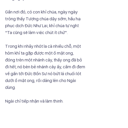
Gần nơi đó, có con khỉ chúa, ngày ngày 
trông thấy Tượng chúa dậy sớm, hầu hạ
phục dịch Đức Như Lai, khỉ chúa tự nghĩ: 
“Ta cũng sẽ làm việc chút ít chứ”.
Trong khi nhảy nhót la cà nhiều chỗ, một 
hôm khỉ ta gặp được một ổ mật ong,
đóng trên một nhánh cây, thấy ong đã bỏ 
đi hết, nó bèn bẻ nhánh cây ấy, cầm đi đem
về gần tới Đức Bổn Sư nó bứt lá chuối lót 
dưới ổ mật ong, rồi dâng lên cho Ngài
dùng.
Ngài chỉ tiếp nhận và làm thinh.
Khỉ chúa đứng chờ coi Đức Bổn Sư có thọ 
dụng ổ mật đó không. Nhưng nó chỉ