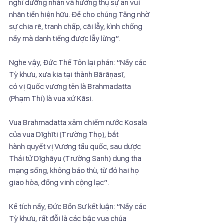
nghỉ dưỡng nhàn và hưởng thụ sự an vui 
nhãn tiền hiện hữu. Để cho chúng Tăng nhờ
sự chia rẽ, tranh chấp, cãi lẫy, kình chống 
nầy mà danh tiếng được lẫy lừng”.
Nghe vậy, Đức Thế Tôn lại phán: “Nầy các 
Tỳ khưu, xưa kia tại thành Bārāṇasī,
có vị Quốc vương tên là Brahmadatta 
(Phạm Thí) là vua xứ Kāsi.
Vua Brahmadatta xâm chiếm nước Kosala 
của vua Dīghīti (Trường Thọ), bắt
hành quyết vị Vương tẩu quốc, sau dược 
Thái tử Dīghāyu (Trường Sanh) dung tha
mạng sống, không báo thù, từ đó hai họ 
giao hòa, đồng vinh cộng lạc”.
Kể tích nầy, Đức Bổn Sư kết luận: “Nầy các 
Tỳ khưu, rất đỗi là các bậc vua chúa