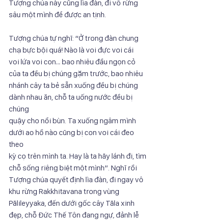
Tượng chúa này cũng lìa đàn, đi vô rừng 
sâu một mình để được an tịnh.
Tượng chúa tự nghĩ: “Ở trong đàn chung 
chạ bực bội quá! Nào là voi đực voi cái
voi lứa voi con… bao nhiêu đầu ngọn cỏ 
của ta đều bị chúng gặm trước, bao nhiêu
nhánh cây ta bẻ sẵn xuống đều bị chúng 
dành nhau ăn, chỗ ta uống nước đều bị 
chúng
quậy cho nổi bùn. Ta xuống ngâm mình 
dưới ao hồ nào cũng bị con voi cái đeo 
theo
kỳ cọ trên mình ta. Hay là ta hãy lánh đi, tìm 
chỗ sống riêng biệt một mình”. Nghĩ rồi
Tượng chúa quyết định lìa đàn, đi ngay vô 
khu rừng Rakkhitavana trong vùng
Pālileyyaka, đến dưới gốc cây Tāla xinh 
đẹp, chỗ Đức Thế Tôn đang ngự, đảnh lễ