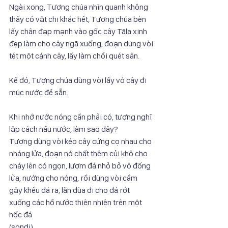
Ngài xong, Tượng chúa nhìn quanh không 
thấy có vật chi khác hết, Tượng chúa bèn
lấy chân đạp mạnh vào gốc cây Tāla xinh 
đẹp làm cho cây ngã xuống, đoạn dùng vòi
tét một cánh cây, lấy làm chổi quét sân.
Kế đó, Tượng chúa dùng vòi lấy vỏ cây đi 
múc nước để sẵn.
Khi nhớ nước nóng cần phải có, tượng nghĩ 
lập cách nấu nước, làm sao đây?
Tượng dùng vòi kéo cây cứng cọ nhau cho 
nháng lửa, đoạn nó chất thêm củi khô cho
cháy lên có ngọn, lượm đá nhỏ bỏ vô đống 
lửa, nướng cho nóng, rồi dùng vòi cầm
gậy khều đá ra, lăn đùa đi cho đá rớt 
xuống các hồ nước thiên nhiên trên một 
hốc đá
(sondi).