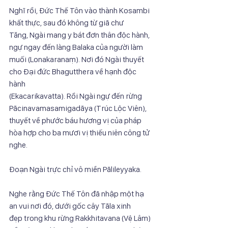
Nghĩ rồi, Đức Thế Tôn vào thành Kosambi 
khất thực, sau đó không từ giã chư
Tăng, Ngài mang y bát đơn thân độc hành, 
ngự ngay đến làng Balaka của người làm
muối (Lonakaranaṃ). Nơi đó Ngài thuyết 
cho Đại đức Bhagutthera về hạnh độc 
hành
(Ekacarikavatta). Rồi Ngài ngự đến rừng 
Pācinavamasamigadāya (Trúc Lộc Viên),
thuyết về phước báu hương vị của pháp 
hòa hợp cho ba mươi vị thiếu niên công tử
nghe.
Đoạn Ngài trực chỉ vô miền Pālileyyaka.
Nghe rằng Đức Thế Tôn đã nhập một hạ 
an vui nơi đó, dưới gốc cây Tāla xinh
đẹp trong khu rừng Rakkhitavana (Vệ Lâm) 