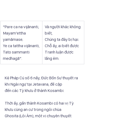
“Pare ca na vijānanti,
Và người khác không 
Mayam’ettha 
biết,
yamāmase;
Chúng ta đây bị hại.
Ye ca tattha vijānanti,
Chỗ ấy, ai biết được
Tato sammanti 
Tranh luận được 
medhagā”.
lắng êm.
Kệ Pháp Cú số 6 nầy, Đức Bổn Sư thuyết ra 
khi Ngài ngự tại Jetavana, đề cập
đến các Tỳ khưu ở thành Kosambi.
Thời ấy, gần thành Kosambi có hai vị Tỳ 
khưu cùng an cư trong ngôi chùa
Ghosita (Lôi Âm), một vị chuyên thuyết 