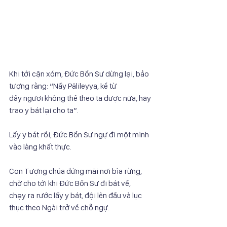
Khi tới cận xóm, Đức Bổn Sư dừng lại, bảo 
tượng rằng: “Nầy Pālileyya, kể từ
đây ngươi không thể theo ta được nữa, hãy 
trao y bát lại cho ta”.
Lấy y bát rồi, Đức Bổn Sư ngự đi một mình 
vào làng khất thực.
Con Tượng chúa đứng mãi nơi bìa rừng, 
chờ cho tới khi Đức Bổn Sư đi bát về,
chạy ra rước lấy y bát, đội lên đầu và lục 
thục theo Ngài trở về chỗ ngự.