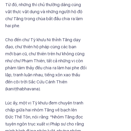
Từ đó, những thí chủ thường dâng cúng 
vật thực vật dụng và những người hộ độ
chư Tăng trong chùa bắt đầu chia ra làm 
hai phe.
Cho đến chư Tỳ khưu Ni thỉnh Tăng dạy 
đạo, chư thiên hộ pháp cùng các bạn
mới bạn cũ, chư thiên trên hư không cũng 
như chư Phạm Thiên, tất cả những vị còn
phàm tâm thảy đều chia ra làm hai phe đối 
lập, tranh luận nhau, tiếng xôn xao thấu
đến cõi trời Sắc Cứu Cánh Thiên 
(kaniṭṭhabhavana).
Lúc ấy, một vị Tỳ khưu đem chuyện tranh 
chấp giữa hai nhóm Tăng về bạch lên
Đức Thế Tôn, nói rằng: “Nhóm Tăng đọc 
tuyên ngôn trục xuất vị Pháp sư cho rằng
mình hành đúng pháp luật, nhưng nhóm 