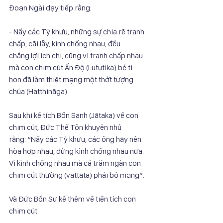
Đoạn Ngài dạy tiếp rằng:
- Nầy các Tỳ khưu, những sự chia rẽ tranh 
chấp, cãi lẫy, kình chống nhau, đều
chẳng lợi ích chi, cũng vì tranh chấp nhau 
mà con chim cút Ấn Độ (Lututika) bé tí
hon đã làm thiệt mạng một thớt tượng 
chúa (Hatthināga).
Sau khi kể tích Bổn Sanh (Jātaka) về con 
chim cút, Đức Thế Tôn khuyên nhủ
rằng: “Nầy các Tỳ khưu, các ông hãy nên 
hòa hợp nhau, đừng kình chống nhau nữa.
Vì kình chống nhau mà cả trăm ngàn con 
chim cút thường (vattatā) phải bỏ mạng”.
Và Đức Bổn Sư kể thêm về tiền tích con 
chim cút.