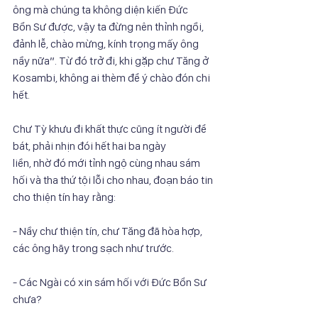
ông mà chúng ta không diện kiến Đức
Bổn Sư được, vậy ta đừng nên thỉnh ngồi, 
đảnh lễ, chào mừng, kính trọng mấy ông
nầy nữa”. Từ đó trở đi, khi gặp chư Tăng ở 
Kosambi, không ai thèm để ý chào đón chi
hết.
Chư Tỳ khưu đi khất thực cũng ít người để 
bát, phải nhịn đói hết hai ba ngày
liền, nhờ đó mới tỉnh ngộ cùng nhau sám 
hối và tha thứ tội lỗi cho nhau, đoạn báo tin
cho thiện tín hay rằng:
- Nầy chư thiện tín, chư Tăng đã hòa hợp, 
các ông hãy trong sạch như trước.
- Các Ngài có xin sám hối với Đức Bổn Sư 
chưa?