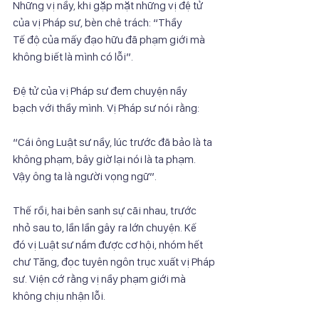
Những vị nầy, khi gặp mặt những vị đệ tử 
của vị Pháp sư, bèn chê trách: “Thầy
Tế độ của mấy đạo hữu đã phạm giới mà 
không biết là mình có lỗi”.
Đệ tử của vị Pháp sư đem chuyện nầy 
bạch với thầy mình. Vị Pháp sư nói rằng:
“Cái ông Luật sư nầy, lúc trước đã bảo là ta 
không phạm, bây giờ lại nói là ta phạm.
Vậy ông ta là người vọng ngữ”.
Thế rồi, hai bên sanh sự cãi nhau, trước 
nhỏ sau to, lần lần gây ra lớn chuyện. Kế
đó vị Luật sư nắm được cơ hội, nhóm hết 
chư Tăng, đọc tuyên ngôn trục xuất vị Pháp
sư. Viện cớ rằng vị nầy phạm giới mà 
không chịu nhận lỗi.