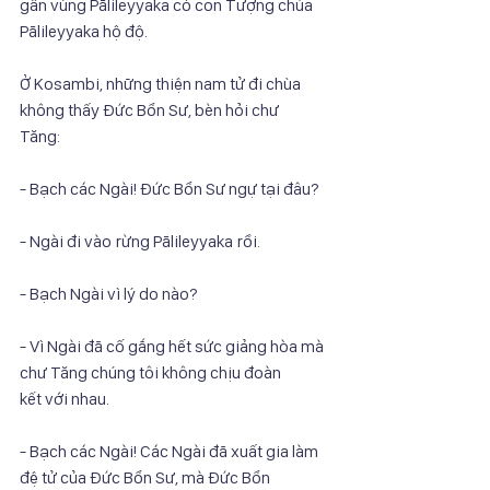
gần vùng Pālileyyaka có con Tượng chúa
Pālileyyaka hộ độ.
Ở Kosambi, những thiện nam tử đi chùa 
không thấy Đức Bổn Sư, bèn hỏi chư
Tăng:
- Bạch các Ngài! Đức Bổn Sư ngự tại đâu?
- Ngài đi vào rừng Pālileyyaka rồi.
- Bạch Ngài vì lý do nào?
- Vì Ngài đã cố gắng hết sức giảng hòa mà 
chư Tăng chúng tôi không chịu đoàn
kết với nhau.
- Bạch các Ngài! Các Ngài đã xuất gia làm 
đệ tử của Đức Bổn Sư, mà Đức Bổn