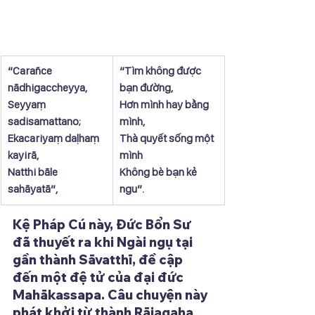
​“Carañce 
​“Tìm không được 
nādhigaccheyya, 
bạn đường,
Seyyaṃ 
Hơn mình hay bằng 
sadisamattano;
mình,  
Ekacariyaṃ daḷhaṃ 
Thà quyết sống một 
kayirā,
mình
Natthi bāle 
Không bè bạn kẻ 
sahāyatā”, 
ngu”.
Kệ Pháp Cú này, Đức Bổn Sư 
đã thuyết ra khi Ngài ngụ tại 
gần thành Sāvatthī, đề cập 
đến một đệ tử của đại đức 
Mahākassapa. Câu chuyện này 
phát khởi từ thành Rājagaha 