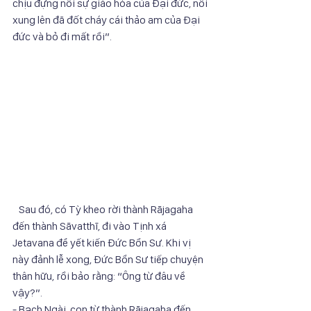
chịu đựng nổi sự giáo hóa của Đại đức, nổi 
xung lên đã đốt cháy cái thảo am của Đại 
đức và bỏ đi mất rồi”. 
   Sau đó, có Tỳ kheo rời thành Rājagaha 
đến thành Sāvatthī, đi vào Tịnh xá 
Jetavana để yết kiến Đức Bổn Sư. Khi vị 
này đảnh lễ xong, Đức Bổn Sư tiếp chuyện 
thân hữu, rồi bảo rằng: “Ông từ đâu về 
vậy?”.
- Bạch Ngài, con từ thành Rājagaha đến 