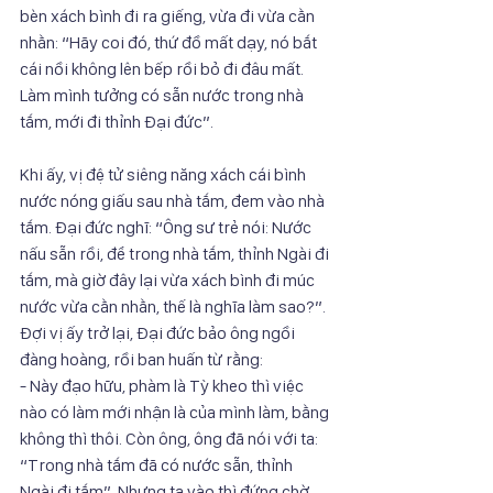
bèn xách bình đi ra giếng, vừa đi vừa cằn 
nhằn: “Hãy coi đó, thứ đồ mất dạy, nó bắt 
cái nồi không lên bếp rồi bỏ đi đâu mất. 
Làm mình tưởng có sẵn nước trong nhà 
tắm, mới đi thỉnh Đại đức”.
Khi ấy, vị đệ tử siêng năng xách cái bình 
nước nóng giấu sau nhà tắm, đem vào nhà 
tắm. Đại đức nghĩ: “Ông sư trẻ nói: Nước 
nấu sẵn rồi, để trong nhà tắm, thỉnh Ngài đi 
tắm, mà giờ đây lại vừa xách bình đi múc 
nước vừa cằn nhằn, thế là nghĩa làm sao?”. 
Đợi vị ấy trở lại, Đại đức bảo ông ngồi 
đàng hoàng, rồi ban huấn từ rằng:
- Này đạo hữu, phàm là Tỳ kheo thì việc 
nào có làm mới nhận là của mình làm, bằng 
không thì thôi. Còn ông, ông đã nói với ta: 
“Trong nhà tắm đã có nước sẵn, thỉnh 
Ngài đi tắm”. Nhưng ta vào thì đứng chờ, 