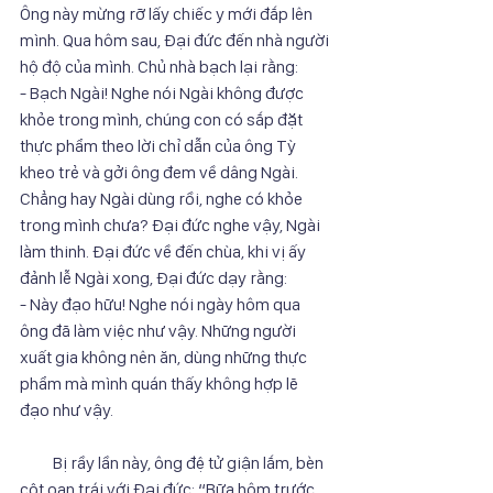
Ông này mừng rỡ lấy chiếc y mới đắp lên 
mình. Qua hôm sau, Đại đức đến nhà người 
hộ độ của mình. Chủ nhà bạch lại rằng: 
- Bạch Ngài! Nghe nói Ngài không được 
khỏe trong mình, chúng con có sắp đặt  
thực phẩm theo lời chỉ dẫn của ông Tỳ 
kheo trẻ và gởi ông đem về dâng Ngài. 
Chẳng hay Ngài dùng rồi, nghe có khỏe 
trong mình chưa? Đại đức nghe vậy, Ngài 
làm thinh. Đại đức về đến chùa, khi vị ấy 
đảnh lễ Ngài xong, Đại đức dạy rằng:
- Này đạo hữu! Nghe nói ngày hôm qua 
ông đã làm việc như vậy. Những người 
xuất gia không nên ăn, dùng những thực 
phẩm mà mình quán thấy không hợp lẽ 
đạo như vậy.
          Bị rầy lần này, ông đệ tử giận lắm, bèn 
cột oan trái với Đại đức: “Bữa hôm trước 