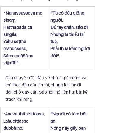
“Manussasseva me 
“Ta có đầu giống 
sīsaṃ,
người,
Hatthapādā ca 
Đủ tay chân, sáo ơi!
siṅgila;
Nhưng ta thiếu trí 
Yāhu seṭṭhā 
tuệ,
manussesu,
Phải thua kém người 
Sāme paññā na 
đời”.
vijjatīti”.
Câu chuyện đối đáp về nhà ở giữa cầm và 
thú, ban đầu còn êm ái, nhưng lần lần đi 
đến chỗ gay cấn. Sáo liền nói lên hai bài kệ 
trách khỉ rằng:
​“Anavaṭṭhitacittassa,
​“Người có tâm bất 
Lahucittassa 
an,
dubbhino;
Nóng nảy gây oan 