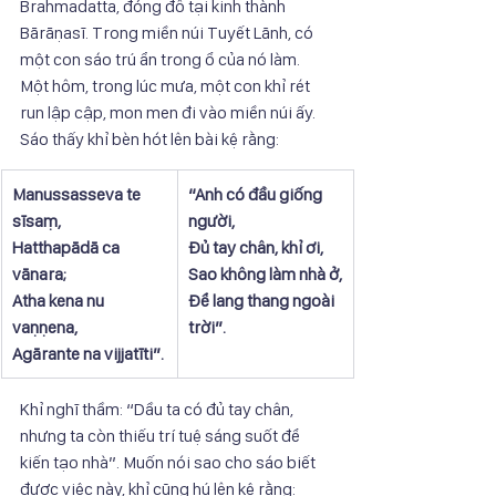
Brahmadatta, đóng đô tại kinh thành 
Bārāṇasī. Trong miền núi Tuyết Lãnh, có 
một con sáo trú ẩn trong ổ của nó làm. 
Một hôm, trong lúc mưa, một con khỉ rét 
run lập cập, mon men đi vào miền núi ấy. 
Sáo thấy khỉ bèn hót lên bài kệ rằng:
​Manussasseva te 
“Anh có đầu giống 
sīsaṃ,
người,
Hatthapādā ca 
Đủ tay chân, khỉ ơi,
vānara;
Sao không làm nhà ở,
Atha kena nu 
Để lang thang ngoài 
vaṇṇena,
trời”.
Agārante na vijjatīti”.
Khỉ nghĩ thầm: “Dầu ta có đủ tay chân, 
nhưng ta còn thiếu trí tuệ sáng suốt để 
kiến tạo nhà”. Muốn nói sao cho sáo biết 
được việc này, khỉ cũng hú lên kệ rằng: