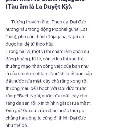
(Tàu âm là La Duyệt Kỳ). 
      Tương truyền rằng: Thuở ấy, Đại đức 
nương náu trong động Pipphaliguhā (Lạt 
Tiêu), phụ cận thành Rājagaha, Ngài có 
được hai đệ tử theo hầu.
Trong hai vị, một vị thì chăm làm phận sự 
đàng hoàng, tử tế, còn vị kia thì xảo trá, 
thường mạo nhận công việc của bạn như 
là của chính mình làm. Như khi biết bạn sắp 
đặt nước rửa mặt, cây chà răng xong rồi, 
thì ông mau đến bạch với Đại đức trước 
rằng: “Bạch Ngài, nước rửa mặt, cây chà 
răng đã sẵn rồi, xin thỉnh Ngài đi rửa mặt”. 
Đến giờ Đại đức rửa chân hoặc tắm gội 
chẳng hạn, ông ta cũng đi thỉnh Đại đức 
như thế đó.