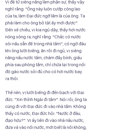
Vị đệ tử siêng năng làm phận sự, thấy vậy 
nghĩ rằng: “Ông này luôn cướp công lao 
của ta, làm Đại đức ngỡ lầm là của ông. Ta 
phải làm cho ông bỏ tật ấy mới được”. 
Đến xế chiều, vị kia ngủ dậy, thấy hơi nước 
nóng xông ra, nghĩ rằng: “Chắc có nước 
sôi nấu sẵn để trong nhà tắm”, có ngờ đâu 
khi ông lười biếng, ăn rồi đi ngủ, vị siêng 
năng nấu nước tắm, châm đầy bình, giấu 
phía sau phòng tắm, chỉ chừa lại trong nồi 
độ gáo nước sôi đủ cho có hơi nước bay 
ra thôi.
Thế nên, vị lười biếng đi đến bạch với Đại 
đức: “Xin thỉnh Ngài đi tắm”. Nói rồi, ông ta 
cùng đi với Đại đức đi vào nhà tắm. Không 
thấy có nước, Đại đức hỏi: “Nước ở đâu, 
đạo hữu?”. Vị ấy liền đi vào nhà nấu nước, 
đưa vá vào nồi nước, mới biết là nồi không, 