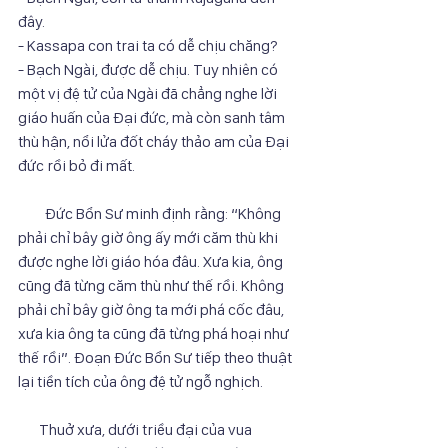
đây.
- Kassapa con trai ta có dễ chịu chăng?
- Bạch Ngài, được dễ chịu. Tuy nhiên có 
một vị đệ tử của Ngài đã chẳng nghe lời 
giáo huấn của Đại đức, mà còn sanh tâm 
thù hận, nổi lửa đốt cháy thảo am của Đại 
đức rồi bỏ đi mất.
         Đức Bổn Sư minh định rằng: “Không 
phải chỉ bây giờ ông ấy mới căm thù khi 
được nghe lời giáo hóa đâu. Xưa kia, ông 
cũng đã từng căm thù như thế rồi. Không 
phải chỉ bây giờ ông ta mới phá cốc đâu, 
xưa kia ông ta cũng đã từng phá hoại như 
thế rồi”. Đoạn Đức Bổn Sư tiếp theo thuật 
lại tiền tích của ông đệ tử ngỗ nghịch.
       Thuở xưa, dưới triều đại của vua 