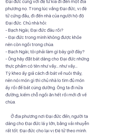
Đại đức cùng với đệ tử kia đi đến một địa 
phương nọ. Trong lúc vắng Đại đức, vị đệ 
tử cứng đầu, đi đến nhà của người hộ độ 
Đại đức. Chủ nhà hỏi:
- Bạch Ngài, Đại đức đâu rồi?
- Đại đức trong mình không được khỏe 
nên còn ngồi trong chùa.
- Bạch Ngài, tôi phải làm gì bây giờ đây?
- Ông hãy đặt bát dâng cho Đại đức những 
thực phẩm có tên như vầy… như vầy…
Tỳ kheo ấy giả cách đi bát về nuôi thầy, 
nên nói món gì thì chủ nhà lo tìm đủ món 
ấy rồi để bát cúng dường. Ông ta đi nửa 
đường, kiếm chỗ ngồi ăn hết rồi mới đi về 
chùa.
      Ở địa phương nơi Đại đức đến, người ta 
dâng cho Đại đức lá y lớn, bằng vải nhuyễn 
rất tốt. Đại đức cho lại vị Đệ tử theo mình. 