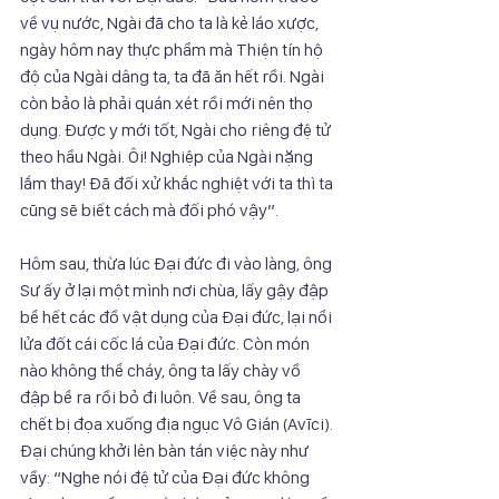
về vụ nước, Ngài đã cho ta là kẻ láo xược, 
ngày hôm nay thực phẩm mà Thiện tín hộ 
độ của Ngài dâng ta, ta đã ăn hết rồi. Ngài 
còn bảo là phải quán xét rồi mới nên thọ 
dụng. Được y mới tốt, Ngài cho riêng đệ tử 
theo hầu Ngài. Ôi! Nghiệp của Ngài nặng 
lắm thay! Đã đối xử khắc nghiệt với ta thì ta 
cũng sẽ biết cách mà đối phó vậy”.
Hôm sau, thừa lúc Đại đức đi vào làng, ông 
Sư ấy ở lại một mình nơi chùa, lấy gậy đập 
bể hết các đồ vật dụng của Đại đức, lại nổi 
lửa đốt cái cốc lá của Đại đức. Còn món 
nào không thể cháy, ông ta lấy chày vồ 
đập bể ra rồi bỏ đi luôn. Về sau, ông ta 
chết bị đọa xuống địa ngục Vô Gián (Avīci).
Đại chúng khởi lên bàn tán việc này như 
vầy: “Nghe nói đệ tử của Đại đức không 