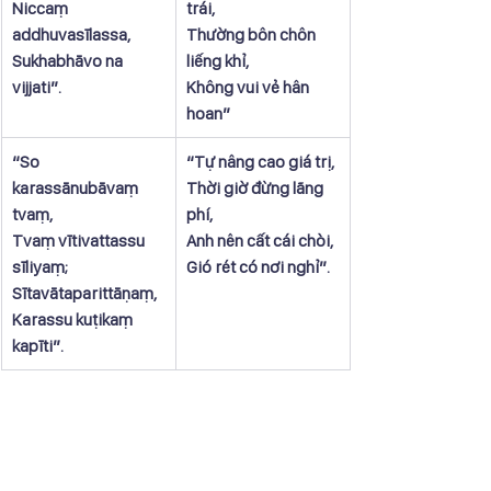
Niccaṃ 
trái,
addhuvasīlassa,
Thường bôn chôn 
Sukhabhāvo na 
liếng khỉ,
vijjati”.
Không vui vẻ hân 
hoan”
​“So 
​“Tự nâng cao giá trị,
karassānubāvaṃ 
Thời giờ đừng lãng 
tvaṃ,
phí,
Tvaṃ vītivattassu 
Anh nên cất cái chòi,
sīliyaṃ;
Gió rét có nơi nghỉ”.
Sītavātaparittāṇaṃ,
Karassu kuṭikaṃ 
kapīti”.