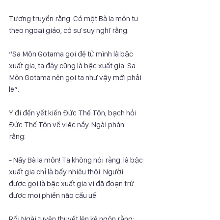
Tương truyền rằng: Có một Bà la môn tu 
theo ngoại giáo, có sự suy nghĩ rằng:
“Sa Môn Gotama gọi đệ tử mình là bậc 
xuất gia, ta đây cũng là bậc xuất gia. Sa
Môn Gotama nên gọi ta như vậy mới phải 
lẽ”.
Y đi đến yết kiến Đức Thế Tôn, bạch hỏi 
Đức Thế Tôn về việc nầy. Ngài phán
rằng:
- Nầy Bà la môn! Ta không nói rằng: là bậc 
xuất gia chỉ là bấy nhiêu thôi. Người
được gọi là bậc xuất gia vì đã đoạn trừ 
được mọi phiền não cấu uế.
Rồi Ngài tuyên thuyết lên kệ ngôn rằng: