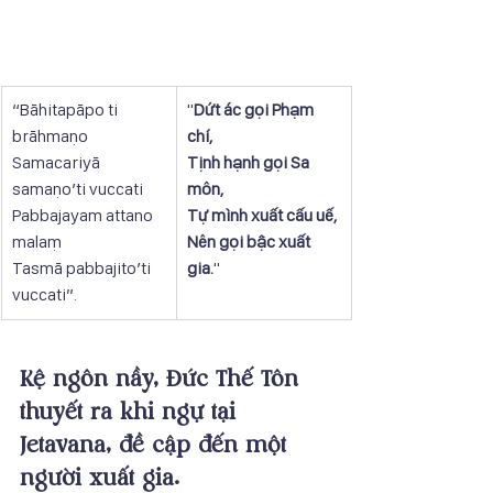
“Bāhitapāpo ti 
"
Dứt ác gọi Phạm 
brāhmaṇo
chí,
Samacariyā 
Tịnh hạnh gọi Sa 
samaṇo’ti vuccati
môn,
Pabbajayam attano 
Tự mình xuất cấu uế,
malaṃ
Nên gọi bậc xuất 
Tasmā pabbajito’ti 
gia.
"
vuccati”.
Kệ ngôn nầy, Đức Thế Tôn 
thuyết ra khi ngự tại 
Jetavana, đề cập đến một 
người xuất gia.