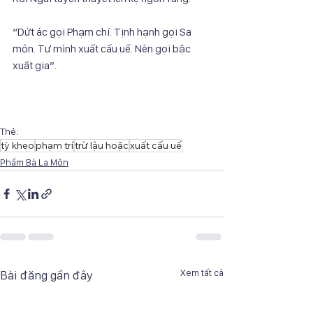
“Dứt ác gọi Phạm chí. Tịnh hạnh gọi Sa 
môn. Tự mình xuất cấu uế. Nên gọi bậc
xuất gia”.
Thẻ:
tỳ kheo
phạm trí
trừ lậu hoặc
xuất cấu uế
Phẩm Bà La Môn
Xem tất cả
Bài đăng gần đây